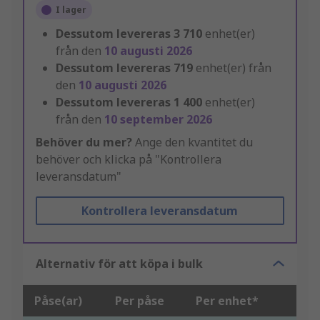
I lager
Dessutom levereras
3 710
enhet(er)
från den
10 augusti 2026
Dessutom levereras
719
enhet(er) från
den
10 augusti 2026
Dessutom levereras
1 400
enhet(er)
från den
10 september 2026
Behöver du mer?
Ange den kvantitet du
behöver och klicka på "Kontrollera
leveransdatum"
Kontrollera leveransdatum
Alternativ för att köpa i bulk
Påse(ar)
Per påse
Per enhet*