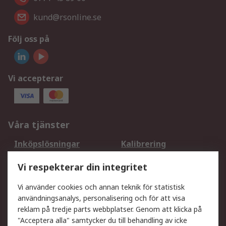
kund@rsonline.se
Följ oss på
Vi accepterar
Våra tjänster
Inköpslösningar
Kalibrering
Utökat sortiment
Oljetestning och analys
Vi respekterar din integritet
DesignSpark
Teknisk Support
Ditt lokala säljteam
Exportlösningar
Vi använder cookies och annan teknik för statistisk
användningsanalys, personalisering och för att visa
reklam på tredje parts webbplatser. Genom att klicka på
Support
"Acceptera alla" samtycker du till behandling av icke