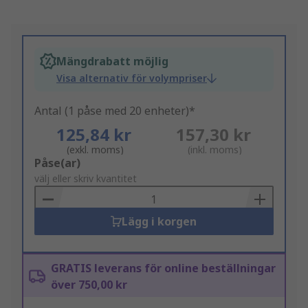
Mängdrabatt möjlig
Visa alternativ för volympriser
Antal (1 påse med 20 enheter)*
125,84 kr
157,30 kr
(exkl. moms)
(inkl. moms)
Add
Påse(ar)
to
välj eller skriv kvantitet
Basket
Lägg i korgen
GRATIS leverans för online beställningar
över 750,00 kr