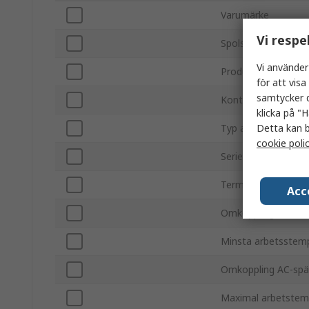
Varumärke
Vi respe
Spolspänning
Vi använder
Produkttyp
för att vis
samtycker d
Kontaktkonfigurati
klicka på "H
Detta kan b
Typ av fäste
cookie poli
Serie
Terminaltyp
Acc
Omkopplingsström
Minsta arbetsstem
Omkoppling AC-spä
Maximal arbetstem