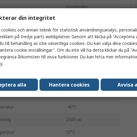
Weidmüller
kterar din integritet
230V ac
 cookies och annan teknik för statistisk användningsanalys, personal
Effektrelä
a reklam på tredje parts webbplatser. Genom att klicka på "Acceptera a
u till behandling av icke väsentliga cookies. Du kan välja dina cooki
on
4PDT
antera cookie-inställningar". Om du inte vill ha detta klickar du på "Avv
egränsa åtkomsten till vissa funktioner. Du kan hitta mer information
Panel
cy
.
DRM
Plug-in
eptera alla
Hantera cookies
Avvisa a
5A
peratur
-40°C
nning
250V ac
peratur
55°C