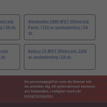
ektrelä,
Weidmüller DRM 4PDT Effektrelä,
g / 5A dc
Panel, 115V ac spolspänning / 5A
dc
relä,
Releco C9 4PDT Effektrelä, 230V
 dc
ac spolspänning / 5A dc
De personuppgifter som du lämnar när
du anmäler dig till nyhetsbrevet kommer
att behandlas i enlighet med vår
integritetspolicy
.