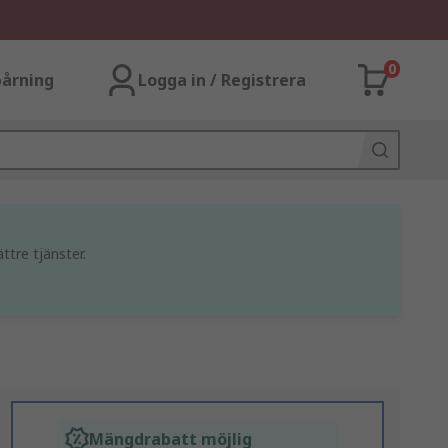
0
årning
Logga in / Registrera
ttre tjänster.
Mängdrabatt möjlig