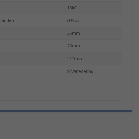
15kΩ
nanden
cURus
36mm
28mm
21.5mm
Silverlegering