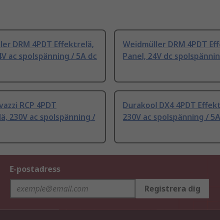
ler DRM 4PDT Effektrelä,
Weidmüller DRM 4PDT Eff
4V ac spolspänning / 5A dc
Panel, 24V dc spolspännin
vazzi RCP 4PDT
Durakool DX4 4PDT Effekt
lä, 230V ac spolspänning /
230V ac spolspänning / 5A
E-postadress
Registrera dig