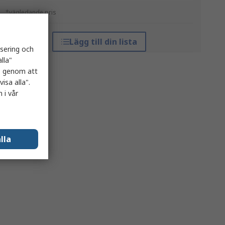
*vägledande pris
Lägg till din lista
isering och
lla"
es genom att
isa alla".
 i vår
lla