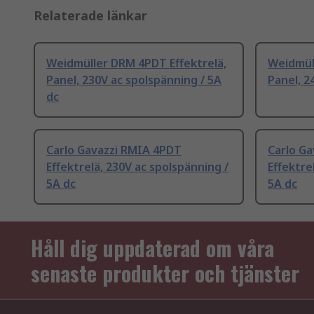
Relaterade länkar
Weidmüller DRM 4PDT Effektrelä,
Weidmül
Panel, 230V ac spolspänning / 5A
Panel, 2
dc
Carlo Gavazzi RMIA 4PDT
Carlo Ga
Effektrelä, 230V ac spolspänning /
Effektre
5A dc
5A dc
Håll dig uppdaterad om våra
senaste produkter och tjänster