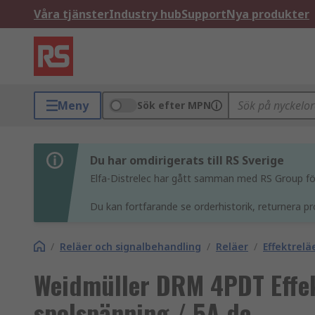
Våra tjänster
Industry hub
Support
Nya produkter
Meny
Sök efter MPN
Du har omdirigerats till RS Sverige
Elfa-Distrelec har gått samman med RS Group för 
Du kan fortfarande se orderhistorik, returnera pr
/
Reläer och signalbehandling
/
Reläer
/
Effektrelä
Weidmüller DRM 4PDT Effek
spolspänning / 5A dc