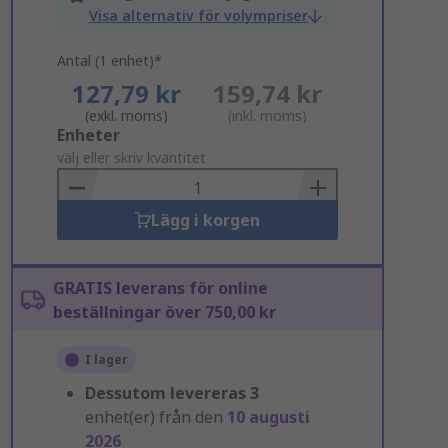
Visa alternativ för volympriser
Antal (1 enhet)*
127,79 kr
159,74 kr
(exkl. moms)
(inkl. moms)
Add
Enheter
to
välj eller skriv kvantitet
Basket
Lägg i korgen
GRATIS leverans för online
beställningar över 750,00 kr
I lager
Dessutom levereras
3
enhet(er) från den
10 augusti
2026