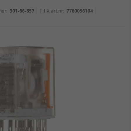
mer
:
301-66-857
Tillv. art.nr
:
7760056104