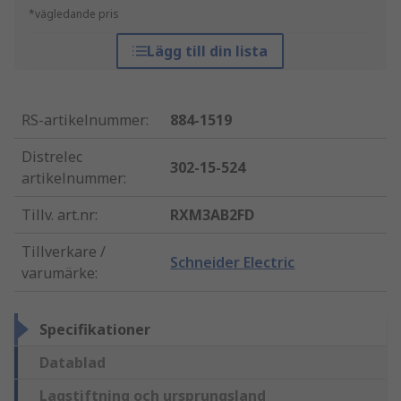
*vägledande pris
Lägg till din lista
RS-artikelnummer
:
884-1519
Distrelec
302-15-524
artikelnummer
:
Tillv. art.nr
:
RXM3AB2FD
Tillverkare /
Schneider Electric
varumärke
:
Specifikationer
Datablad
Lagstiftning och ursprungsland