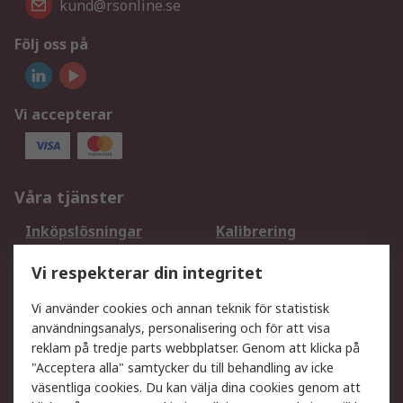
kund@rsonline.se
Följ oss på
Vi accepterar
Våra tjänster
Inköpslösningar
Kalibrering
Utökat sortiment
Oljetestning och analys
Vi respekterar din integritet
DesignSpark
Teknisk Support
Ditt lokala säljteam
Exportlösningar
Vi använder cookies och annan teknik för statistisk
användningsanalys, personalisering och för att visa
reklam på tredje parts webbplatser. Genom att klicka på
Support
"Acceptera alla" samtycker du till behandling av icke
Få hjälp
Retur av varor
väsentliga cookies. Du kan välja dina cookies genom att