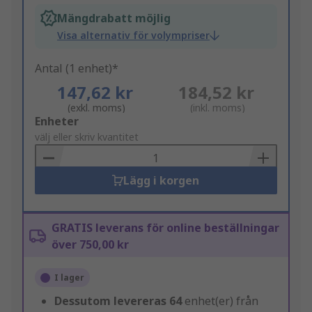
Mängdrabatt möjlig
Visa alternativ för volympriser
Antal (1 enhet)*
147,62 kr
184,52 kr
(exkl. moms)
(inkl. moms)
Add
Enheter
to
välj eller skriv kvantitet
Basket
Lägg i korgen
GRATIS leverans för online beställningar
över 750,00 kr
I lager
Dessutom levereras
64
enhet(er) från