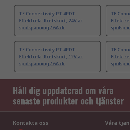
TE Connectivity PT 4PDT
TE Conn
Effektrelä, Kretskort, 24V ac
Effektre
spolspänning / 6A dc
spolspän
TE Connectivity PT 4PDT
TE Conn
Effektrelä, Kretskort, 12V ac
Effektre
spolspänning / 6A dc
spolspän
Håll dig uppdaterad om våra
senaste produkter och tjänster
Kontakta oss
Våra tjän