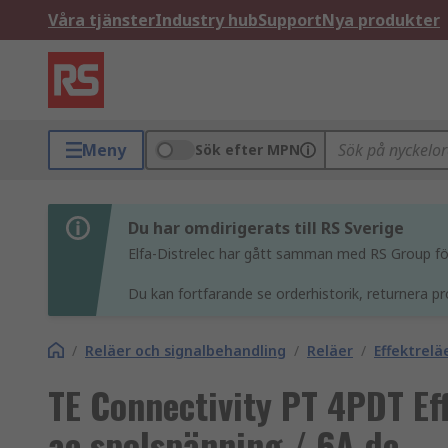
Våra tjänster
Industry hub
Support
Nya produkter
Meny
Sök efter MPN
Du har omdirigerats till RS Sverige
Elfa-Distrelec har gått samman med RS Group för 
Du kan fortfarande se orderhistorik, returnera pr
/
Reläer och signalbehandling
/
Reläer
/
Effektrelä
TE Connectivity PT 4PDT Eff
ac spolspänning / 6A dc