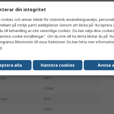
Effektrelä
kterar din integritet
4PDT
 cookies och annan teknik för statistisk användningsanalys, personal
a reklam på tredje parts webbplatser. Genom att klicka på "Acceptera a
Kretskort
u till behandling av icke väsentliga cookies. Du kan välja dina cooki
antera cookie-inställningar". Om du inte vill ha detta klickar du på "Avv
PT
egränsa åtkomsten till vissa funktioner. Du kan hitta mer information
Snabbkoppling
cy
.
6A
eptera alla
Hantera cookies
Avvisa a
ing
240V ac
atur
-40°C
1.5kVA
ratur
70°C
192Ω