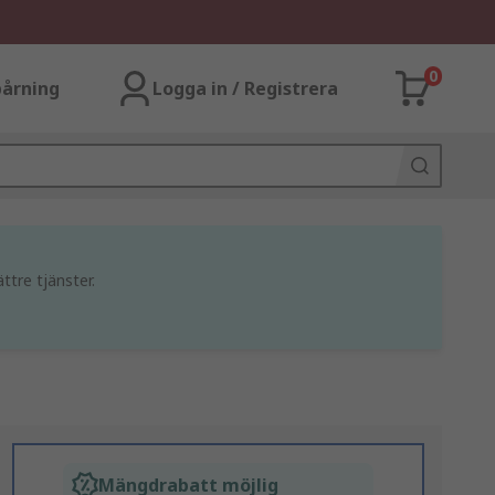
0
årning
Logga in / Registrera
ttre tjänster.
Mängdrabatt möjlig