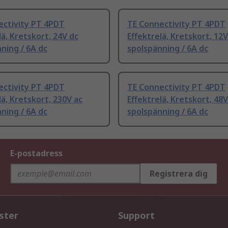
ectivity PT 4PDT
TE Connectivity PT 4PDT
lä, Kretskort, 24V dc
Effektrelä, Kretskort, 12V
ning / 6A dc
spolspänning / 6A dc
ectivity PT 4PDT
TE Connectivity PT 4PDT
lä, Kretskort, 230V ac
Effektrelä, Kretskort, 48V
ning / 6A dc
spolspänning / 6A dc
E-postadress
Registrera dig
ster
Support