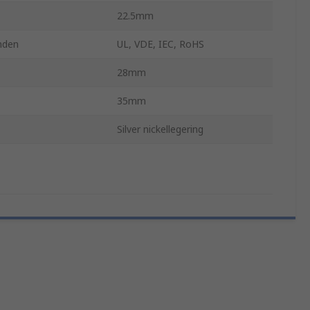
22.5mm
nden
UL, VDE, IEC, RoHS
28mm
35mm
Silver nickellegering