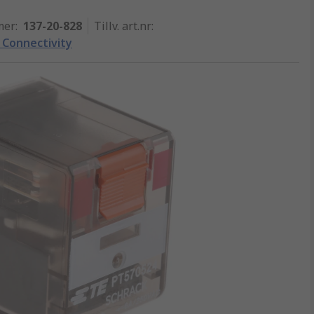
mer
:
137-20-828
Tillv. art.nr
:
 Connectivity