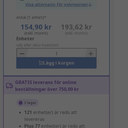
Visa alternativ för volympriser
Antal (1 enhet)*
154,90 kr
193,62 kr
(exkl. moms)
(inkl. moms)
Add
Enheter
to
välj eller skriv kvantitet
Basket
Lägg i korgen
GRATIS leverans för online
beställningar över 750,00 kr
I lager
121
enhet(er) är redo att
levereras
Plus
77
enhet(er) är redo att