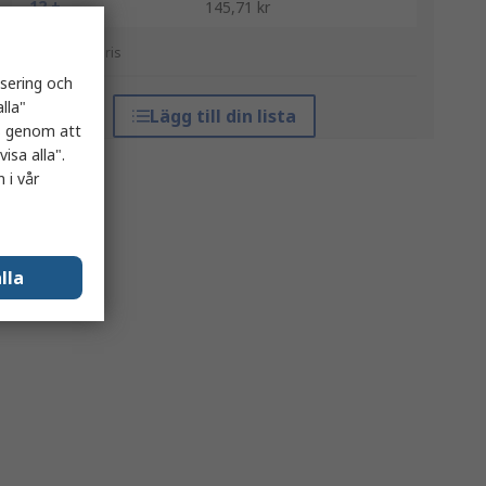
12 +
145,71 kr
*vägledande pris
isering och
lla"
Lägg till din lista
es genom att
isa alla".
 i vår
lla