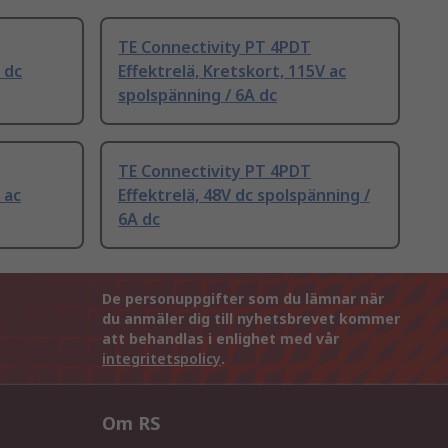
TE Connectivity PT 4PDT
 dc
Effektrelä, Kretskort, 115V ac
spolspänning / 6A dc
TE Connectivity PT 4PDT
 ac
Effektrelä, 48V dc spolspänning /
6A dc
De personuppgifter som du lämnar när
du anmäler dig till nyhetsbrevet kommer
att behandlas i enlighet med vår
integritetspolicy
.
Om RS