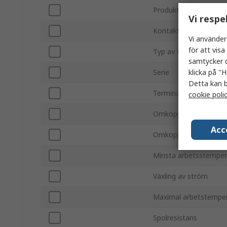
Produkttyp
Vi respe
Kontaktkonfiguration
Vi använder
för att vis
Typ av fäste
samtycker d
klicka på "H
Serie
Detta kan b
Terminaltyp
cookie poli
Omkopplingsström
Acc
Omkoppling AC-spänn
Minsta arbetsstemper
Växling av ström
Maximal arbetstempe
Spolresistans