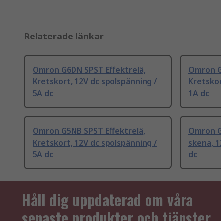
Relaterade länkar
Omron G6DN SPST Effektrelä,
Omron G
Kretskort, 12V dc spolspänning /
Kretskor
5A dc
1A dc
Omron G5NB SPST Effektrelä,
Omron G
Kretskort, 12V dc spolspänning /
skena, 1
5A dc
dc
Håll dig uppdaterad om våra
senaste produkter och tjänster