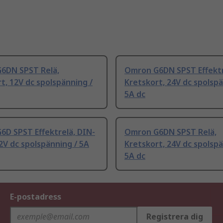
6DN SPST Relä,
Omron G6DN SPST Effektr
t, 12V dc spolspänning /
Kretskort, 24V dc spolspä
5A dc
6D SPST Effektrelä, DIN-
Omron G6DN SPST Relä,
2V dc spolspänning / 5A
Kretskort, 24V dc spolspä
5A dc
E-postadress
Registrera dig