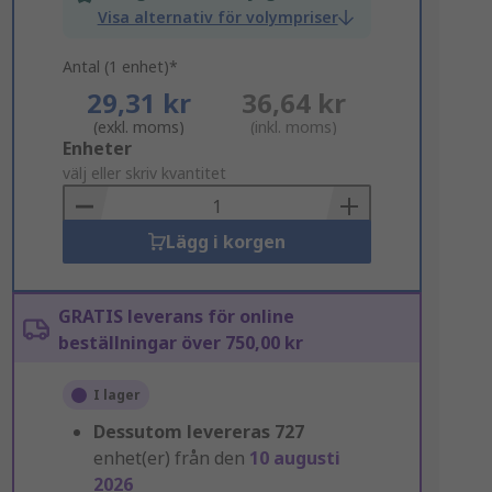
Visa alternativ för volympriser
Antal (1 enhet)*
29,31 kr
36,64 kr
(exkl. moms)
(inkl. moms)
Add
Enheter
to
välj eller skriv kvantitet
Basket
Lägg i korgen
GRATIS leverans för online
beställningar över 750,00 kr
I lager
Dessutom levereras
727
enhet(er) från den
10 augusti
2026