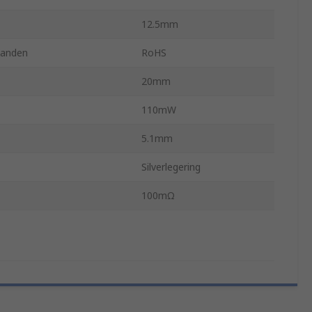
12.5mm
nanden
RoHS
20mm
110mW
5.1mm
Silverlegering
100mΩ