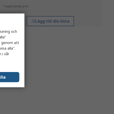
*vägledande pris
Lägg till din lista
isering och
lla"
es genom att
isa alla".
 i vår
lla