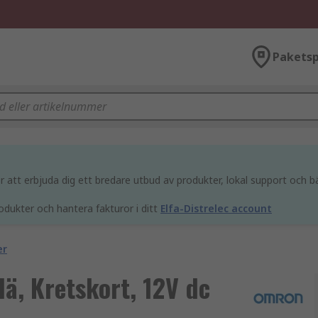
Paketsp
att erbjuda dig ett bredare utbud av produkter, lokal support och bä
odukter och hantera fakturor i ditt
Elfa-Distrelec account
er
ä, Kretskort, 12V dc