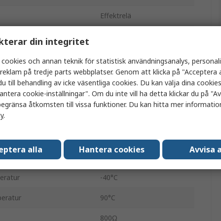
Effektrelä
n
SPST
kterar din integritet
Kretskort
 cookies och annan teknik för statistisk användningsanalys, personal
a reklam på tredje parts webbplatser. Genom att klicka på "Acceptera a
G6DN
u till behandling av icke väsentliga cookies. Du kan välja dina cooki
antera cookie-inställningar". Om du inte vill ha detta klickar du på "Avv
Kretskortsstift
egränsa åtkomsten till vissa funktioner. Du kan hitta mer information
cy
.
5A
nning
125V dc
eptera alla
Hantera cookies
Avvisa a
nning
277V ac
eratur
-40°C
eratur
90°C
800Ω