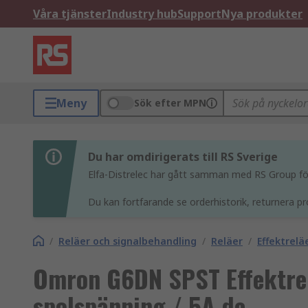
Våra tjänster
Industry hub
Support
Nya produkter
Meny
Sök efter MPN
Du har omdirigerats till RS Sverige
Elfa-Distrelec har gått samman med RS Group för 
Du kan fortfarande se orderhistorik, returnera pr
/
Reläer och signalbehandling
/
Reläer
/
Effektrelä
Omron G6DN SPST Effektrel
spolspänning / 5A dc