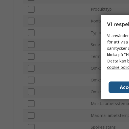
Produkttyp
Kontaktkonfiguratio
Vi respe
Typ av fäste
Vi använder
för att vis
Serie
samtycker d
klicka på "H
Terminaltyp
Detta kan b
cookie poli
Omkopplingsström
Omkoppling DC-spä
Acc
Omkoppling AC-spä
Minsta arbetsstemp
Maximal arbetstemp
Spolresistans