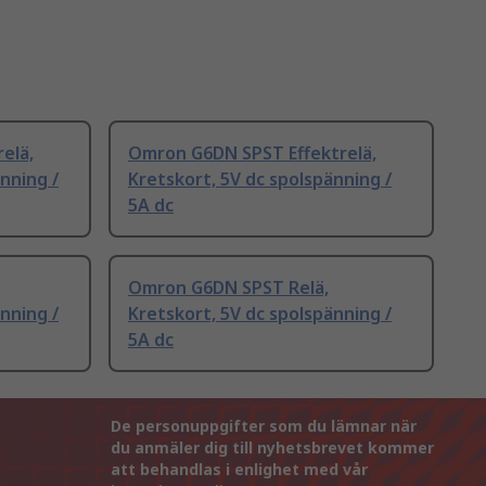
elä,
Omron G6DN SPST Effektrelä,
nning /
Kretskort, 5V dc spolspänning /
5A dc
Omron G6DN SPST Relä,
nning /
Kretskort, 5V dc spolspänning /
5A dc
De personuppgifter som du lämnar när
du anmäler dig till nyhetsbrevet kommer
att behandlas i enlighet med vår