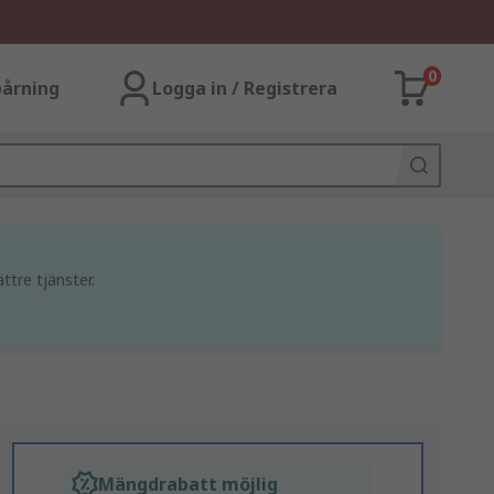
0
årning
Logga in / Registrera
ttre tjänster.
Mängdrabatt möjlig