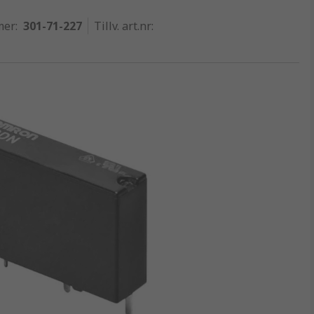
mer
:
301-71-227
Tillv. art.nr
: