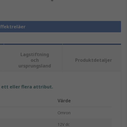
Effektreläer
Lagstiftning
och
Produktdetaljer
ursprungsland
tt eller flera attribut.
Värde
Omron
12V dc