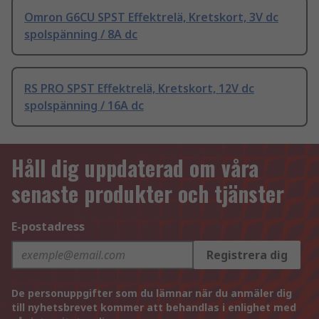
Omron G6CU SPST Effektrelä, Kretskort, 3V dc
spolspänning / 8A dc
RS PRO SPST Effektrelä, Kretskort, 12V dc
spolspänning / 16A dc
Håll dig uppdaterad om våra
senaste produkter och tjänster
E-postadress
Registrera dig
De personuppgifter som du lämnar när du anmäler dig
till nyhetsbrevet kommer att behandlas i enlighet med