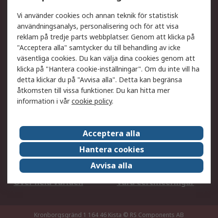
DesignSpark
Teknisk Support
Ditt lokala säljteam
Exportlösningar
Vi använder cookies och annan teknik för statistisk
användningsanalys, personalisering och för att visa
reklam på tredje parts webbplatser. Genom att klicka på
Support
"Acceptera alla" samtycker du till behandling av icke
Få hjälp
Retur av varor
väsentliga cookies. Du kan välja dina cookies genom att
klicka på "Hantera cookie-inställningar". Om du inte vill ha
Leverans
Spåra din order
detta klickar du på "Avvisa alla". Detta kan begränsa
Begär en fakturakopi
Fördelar med RS-konto
åtkomsten till vissa funktioner. Du kan hitta mer
Betalningsalternativ
Okdo
information i vår
cookie policy
.
Om RS
Acceptera alla
Om RS
Försäljningsvillkor
Hantera cookies
Det juridiska
Press Centre
Avvisa alla
Jobba hos RS
ESG
Över hela världen
Våra certificeringar
Kronborgsgränd 1 164 46 Kista
© RS Components AB