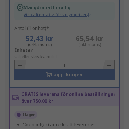
Mängdrabatt möjlig
Visa alternativ för volympriser
Antal (1 enhet)*
52,43 kr
65,54 kr
(exkl. moms)
(inkl. moms)
Add
Enheter
to
välj eller skriv kvantitet
Basket
Lägg i korgen
GRATIS leverans för online beställningar
över 750,00 kr
I lager
15
enhet(er) är redo att levereras