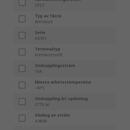
SPST
Typ av fäste
Kretskort
Serie
ADW1
Terminaltyp
Kretskortsstift
Omkopplingsström
16A
Minsta arbetsstemperatur
-40°C
Omkoppling AC-spänning
277V ac
Växling av ström
4.4kVA