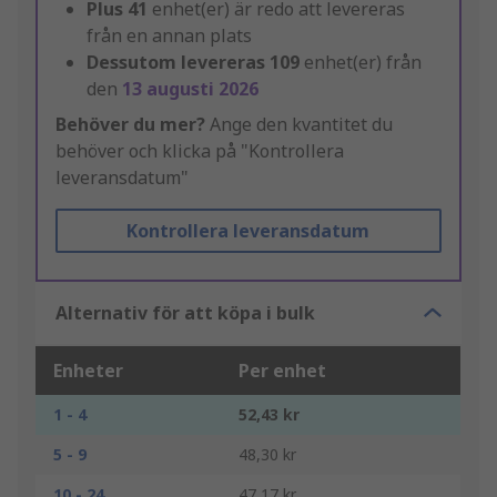
Plus
41
enhet(er) är redo att levereras
från en annan plats
Dessutom levereras
109
enhet(er) från
den
13 augusti 2026
Behöver du mer?
Ange den kvantitet du
behöver och klicka på "Kontrollera
leveransdatum"
Kontrollera leveransdatum
Alternativ för att köpa i bulk
Enheter
Per enhet
1 - 4
52,43 kr
5 - 9
48,30 kr
10 - 24
47,17 kr