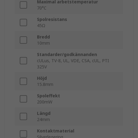
Maximal arbetstemperatur
70°C
Spolresistans
45Ω
Bredd
10mm
Standarder/godkännanden
cULus, TV-8, UL, VDE, CSA, cUL, PTI
325V
Höjd
15.8mm
Spoleffekt
200mW
Längd
24mm
Kontaktmaterial
Silverlegering