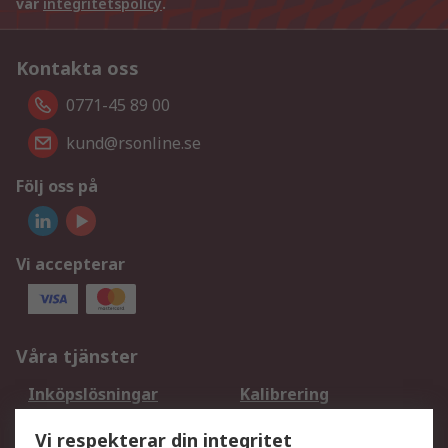
vår
integritetspolicy
.
Kontakta oss
0771-45 89 00
kund@rsonline.se
Följ oss på
Vi accepterar
Våra tjänster
Inköpslösningar
Kalibrering
Utökat sortiment
Oljetestning och analys
Vi respekterar din integritet