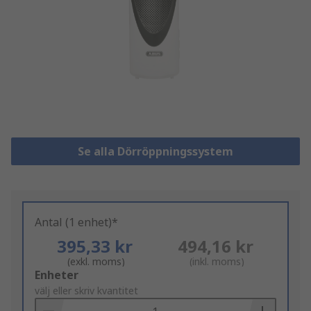
Se alla Dörröppningssystem
Antal (1 enhet)*
395,33 kr
494,16 kr
(exkl. moms)
(inkl. moms)
Add
Enheter
to
välj eller skriv kvantitet
Basket