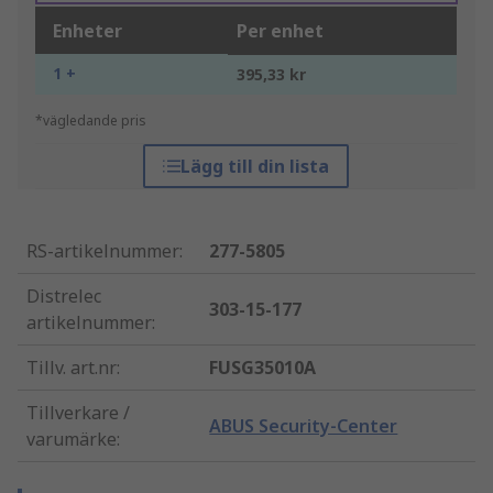
Enheter
Per enhet
1 +
395,33 kr
*vägledande pris
Lägg till din lista
RS-artikelnummer
:
277-5805
Distrelec
303-15-177
artikelnummer
:
Tillv. art.nr
:
FUSG35010A
Tillverkare /
ABUS Security-Center
varumärke
: