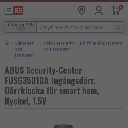
0
Sök efter MPN
/
Säkerhet
/
Säkerhetslarm
/
Dörröppningssystem
och
och sensorer
järnvaror
ABUS Security-Center
FUSG35010A Ingångsdörr,
Dörrklocka för smart hem,
Nyckel, 1.5V