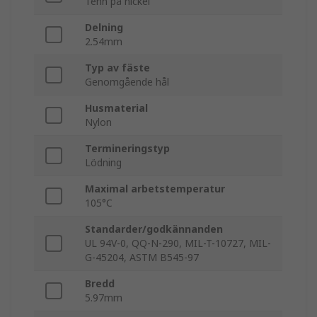
Tenn på nickel
Delning
2.54mm
Typ av fäste
Genomgående hål
Husmaterial
Nylon
Termineringstyp
Lödning
Maximal arbetstemperatur
105°C
Standarder/godkännanden
UL 94V-0, QQ-N-290, MIL-T-10727, MIL-
G-45204, ASTM B545-97
Bredd
5.97mm