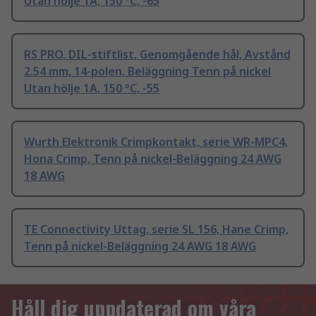
Utan hölje 1A, 150 °C, -65
RS PRO, DIL-stiftlist, Genomgående hål, Avstånd
2.54 mm, 14-polen, Beläggning Tenn på nickel
Utan hölje 1A, 150 °C, -55
Wurth Elektronik Crimpkontakt, serie WR-MPC4,
Hona Crimp, Tenn på nickel-Beläggning 24 AWG
18 AWG
TE Connectivity Uttag, serie SL 156, Hane Crimp,
Tenn på nickel-Beläggning 24 AWG 18 AWG
Håll dig uppdaterad om våra