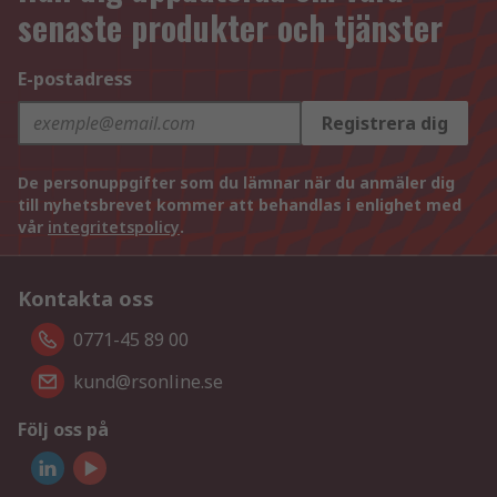
senaste produkter och tjänster
E-postadress
Registrera dig
De personuppgifter som du lämnar när du anmäler dig
till nyhetsbrevet kommer att behandlas i enlighet med
vår
integritetspolicy
.
Kontakta oss
0771-45 89 00
kund@rsonline.se
Följ oss på