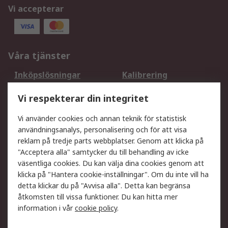
Vi accepterar
Våra tjänster
Inköpslösningar
Kalibrering
Utökat sortiment
Oljetestning och analys
Vi respekterar din integritet
DesignSpark
Teknisk Support
Ditt lokala säljteam
Exportlösningar
Vi använder cookies och annan teknik för statistisk
användningsanalys, personalisering och för att visa
reklam på tredje parts webbplatser. Genom att klicka på
Support
"Acceptera alla" samtycker du till behandling av icke
Få hjälp
Retur av varor
väsentliga cookies. Du kan välja dina cookies genom att
klicka på "Hantera cookie-inställningar". Om du inte vill ha
Leverans
Spåra din order
detta klickar du på "Avvisa alla". Detta kan begränsa
Begär en fakturakopi
Fördelar med RS-konto
åtkomsten till vissa funktioner. Du kan hitta mer
Betalningsalternativ
Okdo
information i vår
cookie policy
.