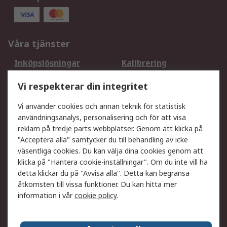
Våra tjänster
Inköpslösningar
Kalibrering
Utökat sortiment
Oljetestning och analys
Vi respekterar din integritet
DesignSpark
Teknisk Support
Ditt lokala säljteam
Exportlösningar
Vi använder cookies och annan teknik för statistisk
användningsanalys, personalisering och för att visa
reklam på tredje parts webbplatser. Genom att klicka på
Support
"Acceptera alla" samtycker du till behandling av icke
Få hjälp
Retur av varor
väsentliga cookies. Du kan välja dina cookies genom att
klicka på "Hantera cookie-inställningar". Om du inte vill ha
Leverans
Spåra din order
detta klickar du på "Avvisa alla". Detta kan begränsa
Begär en fakturakopi
Fördelar med RS-konto
åtkomsten till vissa funktioner. Du kan hitta mer
Betalningsalternativ
Okdo
information i vår
cookie policy
.
Om RS