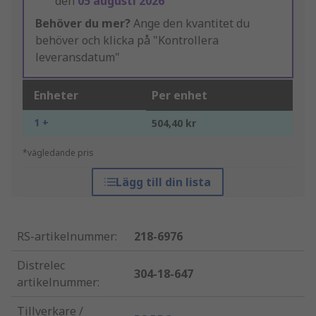
den
05 augusti 2026
Behöver du mer?
Ange den kvantitet du
behöver och klicka på "Kontrollera
leveransdatum"
Enheter
Per enhet
1 +
504,40 kr
*vägledande pris
Lägg till din lista
RS-artikelnummer
:
218-6976
Distrelec
304-18-647
artikelnummer
:
Tillverkare /