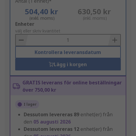
Antal (1 enhet)*
504,40 kr
630,50 kr
(exkl. moms)
(inkl. moms)
Add
Enheter
to
välj eller skriv kvantitet
Basket
Kontrollera leveransdatum
Lägg i korgen
GRATIS leverans för online beställningar
över 750,00 kr
I lager
Dessutom levereras
89
enhet(er) från
den
05 augusti 2026
Dessutom levereras
12
enhet(er) från