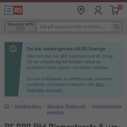
0
Sök efter MPN
Du har omdirigerats till RS Sverige
Elfa-Distrelec har gått samman med RS Group
för att erbjuda dig ett bredare utbud av
produkter, lokal support och bättre tjänster.
Du kan fortfarande se orderhistorik, returnera
produkter och hantera fakturor i ditt
Elfa-
Distrelec account
/
Handverktyg
/
Slipning, filning och
/
Diamantpasta
polering
RS PRO Röd Diamantpasta 8 μm