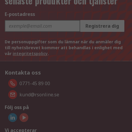
senaste produkter och tjänster
E-postadress
Registrera dig
De personuppgifter som du lämnar när du anmäler dig
till nyhetsbrevet kommer att behandlas i enlighet med
vår
integritetspolicy
.
Kontakta oss
0771-45 89 00
kund@rsonline.se
Följ oss på
Vi accepterar