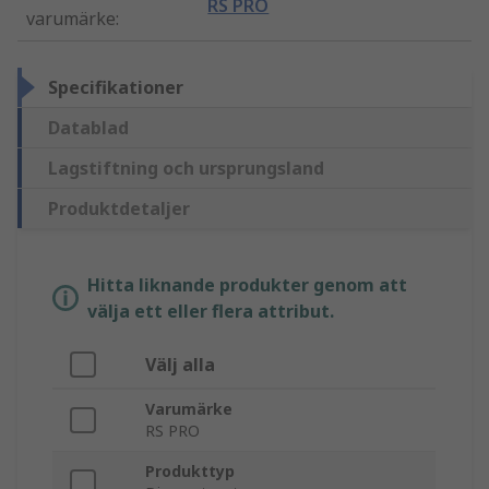
RS PRO
varumärke
:
Specifikationer
Datablad
Lagstiftning och ursprungsland
Produktdetaljer
Hitta liknande produkter genom att
välja ett eller flera attribut.
Välj alla
Varumärke
RS PRO
Produkttyp