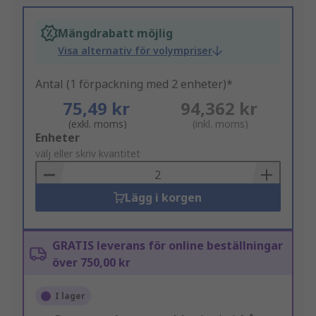
Mängdrabatt möjlig
Visa alternativ för volympriser
Antal (1 förpackning med 2 enheter)*
75,49 kr
94,362 kr
(exkl. moms)
(inkl. moms)
Add
Enheter
to
välj eller skriv kvantitet
Basket
Lägg i korgen
GRATIS leverans för online beställningar
över 750,00 kr
I lager