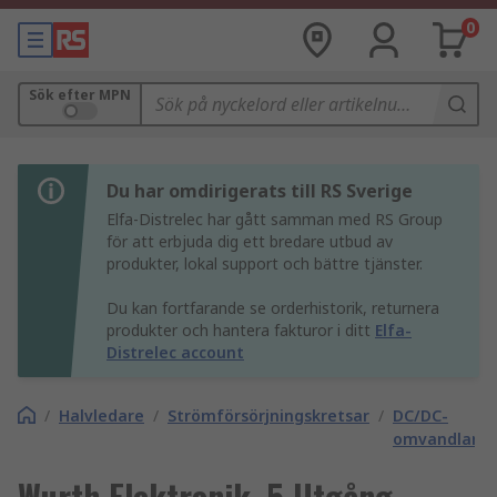
0
Sök efter MPN
Du har omdirigerats till RS Sverige
Elfa-Distrelec har gått samman med RS Group
för att erbjuda dig ett bredare utbud av
produkter, lokal support och bättre tjänster.
Du kan fortfarande se orderhistorik, returnera
produkter och hantera fakturor i ditt
Elfa-
Distrelec account
/
Halvledare
/
Strömförsörjningskretsar
/
DC/DC-
omvandlarkr
Wurth Elektronik, 5 Utgång,