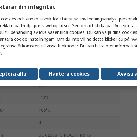
kterar din integritet
g
5V
 cookies och annan teknik för statistisk användningsanalys, personal
4.5V
a reklam på tredje parts webbplatser. Genom att klicka på "Acceptera a
u till behandling av icke väsentliga cookies. Du kan välja dina cooki
g
5.5V
antera cookie-inställningar". Om du inte vill ha detta klickar du på "Avv
egränsa åtkomsten till vissa funktioner. Du kan hitta mer information
200mA
cy
.
200mA
Genomgående hål
eptera alla
Hantera cookies
Avvisa a
SIP-4
ur
-40°C
ur
105°C
4
en
UL 62368-1, REACH, RoHS