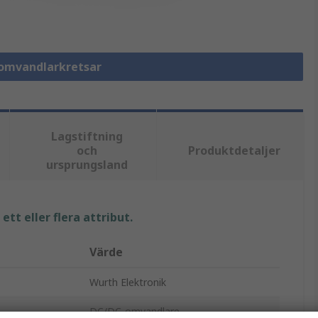
-omvandlarkretsar
Lagstiftning
och
Produktdetaljer
ursprungsland
tt eller flera attribut.
Värde
Wurth Elektronik
DC/DC-omvandlare