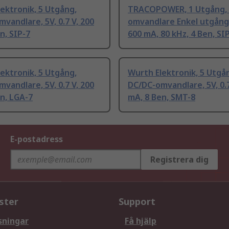
ektronik, 5 Utgång,
TRACOPOWER, 1 Utgång, 
vandlare, 5V, 0.7 V, 200
omvandlare Enkel utgång,
n, SIP-7
600 mA, 80 kHz, 4 Ben, SI
ektronik, 5 Utgång,
Wurth Elektronik, 5 Utgå
vandlare, 5V, 0.7 V, 200
DC/DC-omvandlare, 5V, 0.7
n, LGA-7
mA, 8 Ben, SMT-8
E-postadress
Registrera dig
ster
Support
sningar
Få hjälp