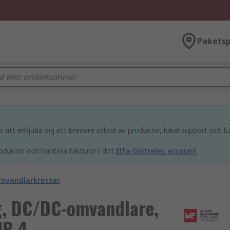
Paketsp
att erbjuda dig ett bredare utbud av produkter, lokal support och bä
odukter och hantera fakturor i ditt
Elfa-Distrelec account
mvandlarkretsar
g, DC/DC-omvandlare,
IP-4