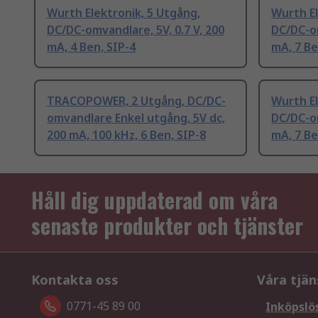
Wurth Elektronik, 5 Utgång,
Wurth El
DC/DC-omvandlare, 5V, 0.7 V, 200
DC/DC-om
mA, 4 Ben, SIP-4
mA, 7 Be
TRACOPOWER, 2 Utgång, DC/DC-
Wurth El
omvandlare Enkel utgång, 5V dc,
DC/DC-om
200 mA, 100 kHz, 6 Ben, SIP-8
mA, 7 Be
Håll dig uppdaterad om våra
senaste produkter och tjänster
Kontakta oss
Våra tjän
0771-45 89 00
Inköpslö