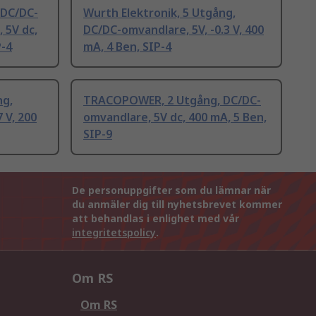
DC/DC-
Wurth Elektronik, 5 Utgång,
 5V dc,
DC/DC-omvandlare, 5V, -0.3 V, 400
P-4
mA, 4 Ben, SIP-4
ng,
TRACOPOWER, 2 Utgång, DC/DC-
 V, 200
omvandlare, 5V dc, 400 mA, 5 Ben,
SIP-9
De personuppgifter som du lämnar när
du anmäler dig till nyhetsbrevet kommer
att behandlas i enlighet med vår
integritetspolicy
.
Om RS
Om RS