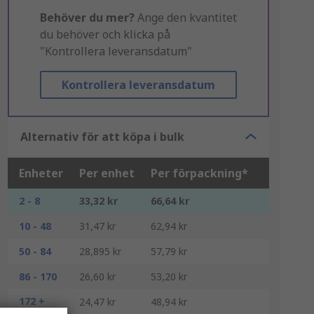
Behöver du mer?
Ange den kvantitet
du behöver och klicka på
"Kontrollera leveransdatum"
Kontrollera leveransdatum
Alternativ för att köpa i bulk
Enheter
Per enhet
Per förpackning*
2 - 8
33,32 kr
66,64 kr
10 - 48
31,47 kr
62,94 kr
50 - 84
28,895 kr
57,79 kr
86 - 170
26,60 kr
53,20 kr
172 +
24,47 kr
48,94 kr