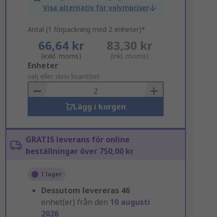
Visa alternativ för volympriser
Antal (1 förpackning med 2 enheter)*
66,64 kr
83,30 kr
(exkl. moms)
(inkl. moms)
Add
Enheter
to
välj eller skriv kvantitet
Basket
Lägg i korgen
GRATIS leverans för online
beställningar över 750,00 kr
I lager
Dessutom levereras
46
enhet(er) från den
10 augusti
2026