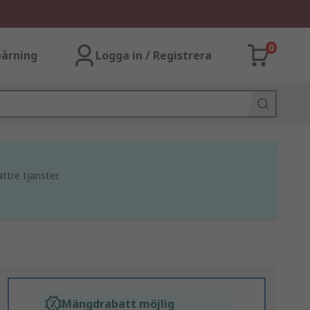
0
årning
Logga in / Registrera
ttre tjänster.
Mängdrabatt möjlig