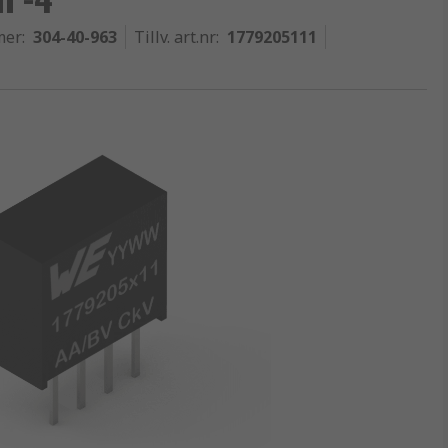
mer
:
304-40-963
Tillv. art.nr
:
1779205111