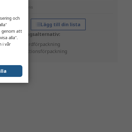
*vägledande pris
isering och
Lägg till din lista
lla"
es genom att
Förpackningsalternativ:
isa alla".
Standardförpackning
 i vår
Produktionsförpackning
lla