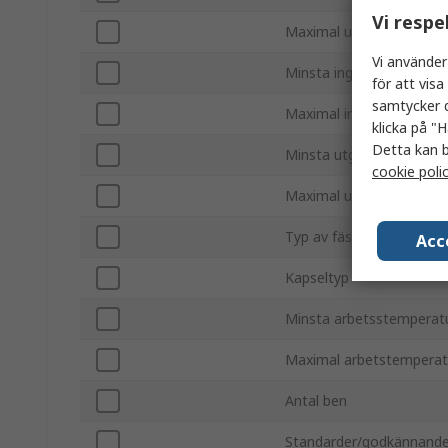
Vi respe
Maximal utgångsspännin
Vi använder
Minsta ingångsspänning
för att vis
samtycker d
Maximal ingångsspännin
klicka på "H
Detta kan b
Minsta utgångsström
cookie poli
Maximal utgångsström
Typ av fäste
Acc
Kapseltyp
Minsta arbetsstemperat
Maximal arbetstemperat
Antal ben
Standarder/godkännand