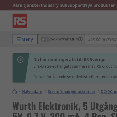
Våra tjänster
Industry hub
Support
Nya produkter
Meny
Sök efter MPN
Du har omdirigerats till RS Sverige
Elfa-Distrelec har gått samman med RS Group för 
Du kan fortfarande se orderhistorik, returnera pr
/
Halvledare
/
Strömförsörjningskretsar
/
DC/DC-o
Wurth Elektronik, 5 Utgån
5V, 0.7 V, 200 mA, 4 Ben, S