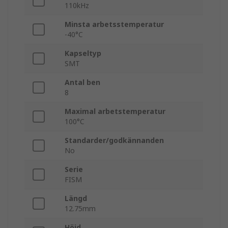
110kHz
Minsta arbetsstemperatur
-40°C
Kapseltyp
SMT
Antal ben
8
Maximal arbetstemperatur
100°C
Standarder/godkännanden
No
Serie
FISM
Längd
12.75mm
Höjd