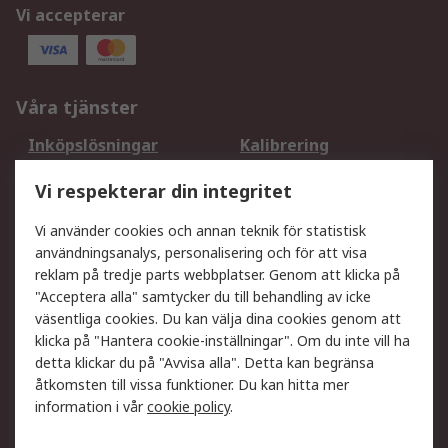
Vi accepterar
Våra tjänster
Inköpslösningar
Kalibrering
Utökat sortiment
Oljetestning och analys
Vi respekterar din integritet
DesignSpark
Teknisk Support
Ditt lokala säljteam
Exportlösningar
Vi använder cookies och annan teknik för statistisk
användningsanalys, personalisering och för att visa
reklam på tredje parts webbplatser. Genom att klicka på
Support
"Acceptera alla" samtycker du till behandling av icke
Få hjälp
Retur av varor
väsentliga cookies. Du kan välja dina cookies genom att
klicka på "Hantera cookie-inställningar". Om du inte vill ha
Leverans
Spåra din order
detta klickar du på "Avvisa alla". Detta kan begränsa
Begär en fakturakopi
Fördelar med RS-konto
åtkomsten till vissa funktioner. Du kan hitta mer
Betalningsalternativ
Okdo
information i vår
cookie policy
.