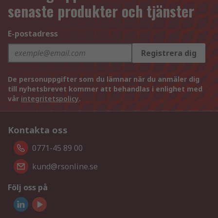
senaste produkter och tjänster
E-postadress
Registrera dig
De personuppgifter som du lämnar när du anmäler dig
till nyhetsbrevet kommer att behandlas i enlighet med
vår
integritetspolicy
.
Kontakta oss
0771-45 89 00
kund@rsonline.se
Följ oss på