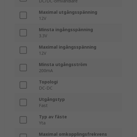
DC/DC-omvandlare
Maximal utgångsspänning
12V
Minsta ingångsspänning
3.3V
Maximal ingångsspänning
12V
Minsta utgångsström
200mA
Topologi
DC-DC
Utgångstyp
Fast
Typ av fäste
Yta
Maximal omkopplingsfrekvens