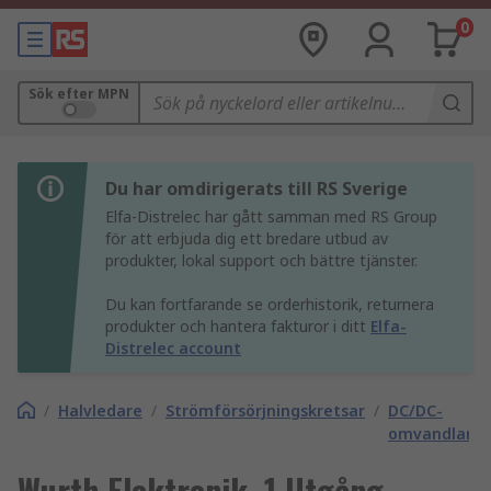
0
Sök efter MPN
Du har omdirigerats till RS Sverige
Elfa-Distrelec har gått samman med RS Group
för att erbjuda dig ett bredare utbud av
produkter, lokal support och bättre tjänster.
Du kan fortfarande se orderhistorik, returnera
produkter och hantera fakturor i ditt
Elfa-
Distrelec account
/
Halvledare
/
Strömförsörjningskretsar
/
DC/DC-
omvandlarkr
Wurth Elektronik, 1 Utgång,