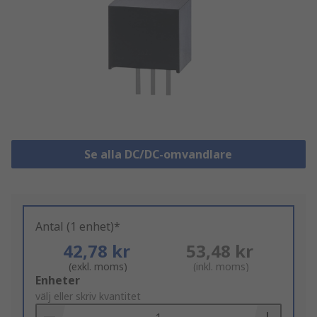
Se alla DC/DC-omvandlare
Antal (1 enhet)*
42,78 kr
53,48 kr
(exkl. moms)
(inkl. moms)
Add
Enheter
to
välj eller skriv kvantitet
Basket