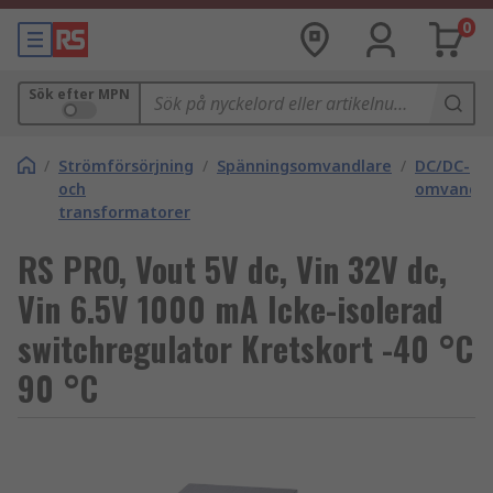
0
Sök efter MPN
/
Strömförsörjning
/
Spänningsomvandlare
/
DC/DC-
och
omvandla
transformatorer
RS PRO, Vout 5V dc, Vin 32V dc,
Vin 6.5V 1000 mA Icke-isolerad
switchregulator Kretskort -40 °C
90 °C