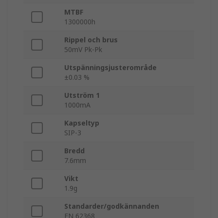
MTBF
1300000h
Rippel och brus
50mV Pk-Pk
Utspänningsjusterområde
±0.03 %
Utström 1
1000mA
Kapseltyp
SIP-3
Bredd
7.6mm
Vikt
1.9g
Standarder/godkännanden
EN 62368