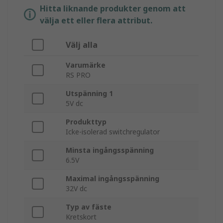
Hitta liknande produkter genom att
välja ett eller flera attribut.
Välj alla
Varumärke
RS PRO
Utspänning 1
5V dc
Produkttyp
Icke-isolerad switchregulator
Minsta ingångsspänning
6.5V
Maximal ingångsspänning
32V dc
Typ av fäste
Kretskort