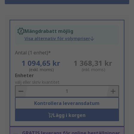
Mängdrabatt möjlig
Visa alternativ för volympriser
Antal (1 enhet)*
1 094,65 kr
1 368,31 kr
(exkl. moms)
(inkl. moms)
Add
Enheter
to
välj eller skriv kvantitet
Basket
Kontrollera leveransdatum
Lägg i korgen
GRATIS leverans för online beställningar