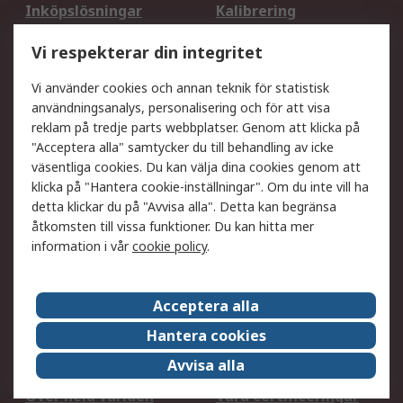
Inköpslösningar
Kalibrering
Utökat sortiment
Oljetestning och analys
Vi respekterar din integritet
DesignSpark
Teknisk Support
Ditt lokala säljteam
Exportlösningar
Vi använder cookies och annan teknik för statistisk
användningsanalys, personalisering och för att visa
reklam på tredje parts webbplatser. Genom att klicka på
Support
"Acceptera alla" samtycker du till behandling av icke
Få hjälp
Retur av varor
väsentliga cookies. Du kan välja dina cookies genom att
klicka på "Hantera cookie-inställningar". Om du inte vill ha
Leverans
Spåra din order
detta klickar du på "Avvisa alla". Detta kan begränsa
Begär en fakturakopi
Fördelar med RS-konto
åtkomsten till vissa funktioner. Du kan hitta mer
Betalningsalternativ
Okdo
information i vår
cookie policy
.
Om RS
Acceptera alla
Om RS
Försäljningsvillkor
Hantera cookies
Det juridiska
Press Centre
Avvisa alla
Jobba hos RS
ESG
Över hela världen
Våra certificeringar