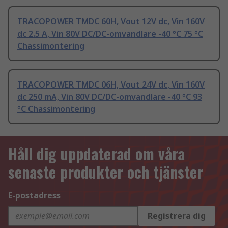
TRACOPOWER TMDC 60H, Vout 12V dc, Vin 160V
dc 2.5 A, Vin 80V DC/DC-omvandlare -40 °C 75 °C
Chassimontering
TRACOPOWER TMDC 06H, Vout 24V dc, Vin 160V
dc 250 mA, Vin 80V DC/DC-omvandlare -40 °C 93
°C Chassimontering
Håll dig uppdaterad om våra
senaste produkter och tjänster
E-postadress
Registrera dig