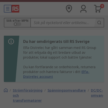
0
Sök efter MPN
Du har omdirigerats till RS Sverige
Elfa-Distrelec har gått samman med RS Group
för att erbjuda dig ett bredare utbud av
produkter, lokal support och bättre tjänster.
Du kan fortfarande se orderhistorik, returnera
produkter och hantera fakturor i ditt
Elfa-
Distrelec account
/
Strömförsörjning
/
Spänningsomvandlare
/
DC/DC-
och
omvandla
transformatorer