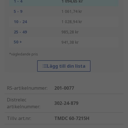
1 - 4
1 094,65 kr
5 - 9
1 061,74 kr
10 - 24
1 028,94 kr
25 - 49
985,28 kr
50 +
941,38 kr
*vägledande pris
Lägg till din lista
RS-artikelnummer
:
201-0077
Distrelec
302-24-879
artikelnummer
:
Tillv. art.nr
:
TMDC 60-7215H