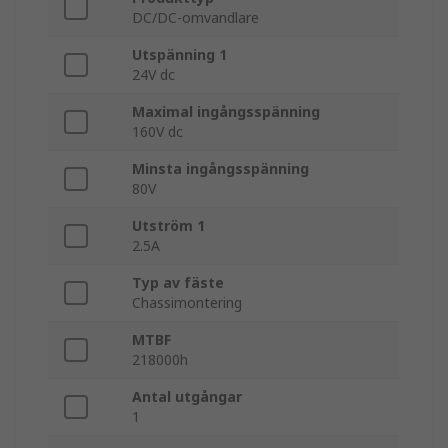
DC/DC-omvandlare
Utspänning 1
24V dc
Maximal ingångsspänning
160V dc
Minsta ingångsspänning
80V
Utström 1
2.5A
Typ av fäste
Chassimontering
MTBF
218000h
Antal utgångar
1