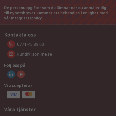
De personuppgifter som du lämnar när du anmäler dig
till nyhetsbrevet kommer att behandlas i enlighet med
vår
integritetspolicy
.
Kontakta oss
0771-45 89 00
kund@rsonline.se
Följ oss på
Vi accepterar
Våra tjänster