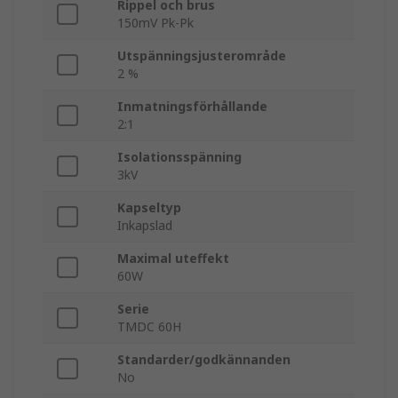
Rippel och brus
150mV Pk-Pk
Utspänningsjusterområde
2 %
Inmatningsförhållande
2:1
Isolationsspänning
3kV
Kapseltyp
Inkapslad
Maximal uteffekt
60W
Serie
TMDC 60H
Standarder/godkännanden
No