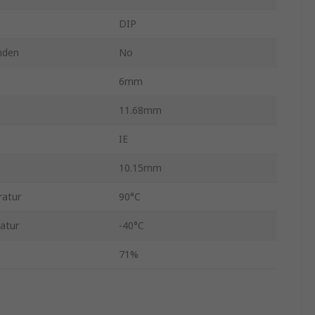
DIP
nden
No
6mm
11.68mm
IE
10.15mm
ratur
90°C
atur
-40°C
71%