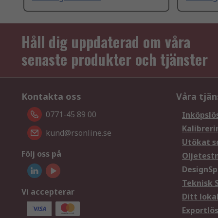
Håll dig uppdaterad om våra
senaste produkter och tjänster
Kontakta oss
Våra tjän
0771-45 89 00
Inköpslö
Kalibreri
kund@rsonline.se
Utökat s
Följ oss på
Oljetest
DesignSp
Teknisk 
Vi accepterar
Ditt loka
Exportlö