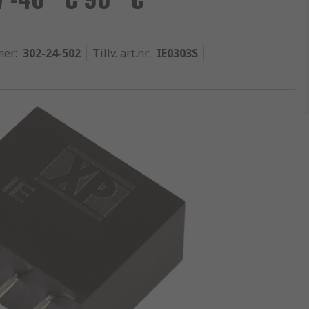
mer
:
302-24-502
Tillv. art.nr
:
IE0303S