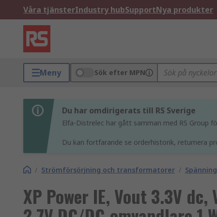
Våra tjänster
Industry hub
Support
Nya produkter
Meny
Sök efter MPN
Du har omdirigerats till RS Sverige
Elfa-Distrelec har gått samman med RS Group för 
Du kan fortfarande se orderhistorik, returnera pr
/
Strömförsörjning och transformatorer
/
Spännin
XP Power IE, Vout 3.3V dc, 
2.7V DC/DC-omvandlare 1 