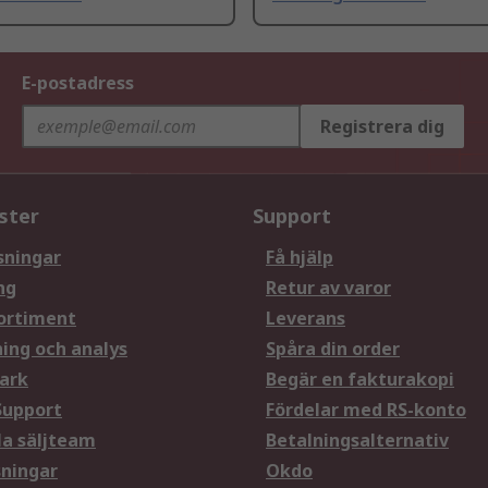
E-postadress
Registrera dig
ster
Support
sningar
Få hjälp
ng
Retur av varor
ortiment
Leverans
ning och analys
Spåra din order
ark
Begär en fakturakopi
Support
Fördelar med RS-konto
la säljteam
Betalningsalternativ
sningar
Okdo