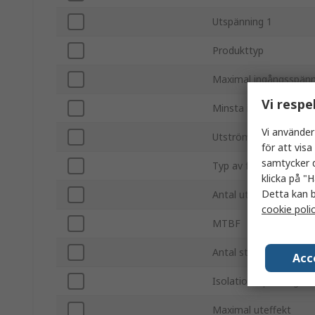
Utspänning 1
Produkttyp
Maximal ingångsspänn
Vi respe
Minsta ingångsspänni
Vi använder
Utström 1
för att vis
samtycker d
Typ av fäste
klicka på "H
Detta kan b
Antal utgångar
cookie poli
MTBF
Antal stift
Acc
Isolationsspänning
Maximal uteffekt