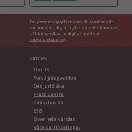
De personuppgifter som du lämnar när
du anmäler dig till nyhetsbrevet kommer
att behandlas i enlighet med vår
integritetspolicy
.
Om RS
Om RS
Försäljningsvillkor
Det juridiska
Press Centre
Jobba hos RS
ESG
Över hela världen
Våra certificeringar