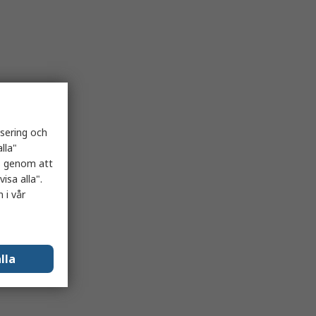
isering och
lla"
es genom att
isa alla".
 i vår
lla