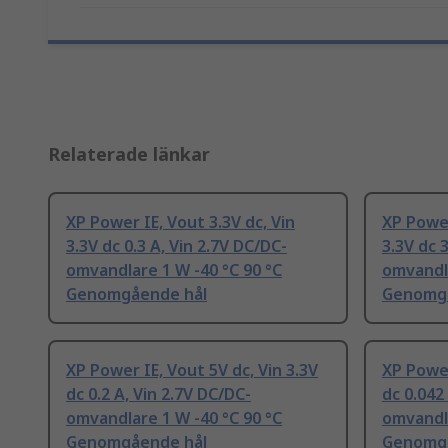
Relaterade länkar
XP Power IE, Vout 3.3V dc, Vin
XP Power
3.3V dc 0.3 A, Vin 2.7V DC/DC-
3.3V dc 
omvandlare 1 W -40 °C 90 °C
omvandla
Genomgående hål
Genomgå
XP Power IE, Vout 5V dc, Vin 3.3V
XP Power
dc 0.2 A, Vin 2.7V DC/DC-
dc 0.042
omvandlare 1 W -40 °C 90 °C
omvandla
Genomgående hål
Genomgå