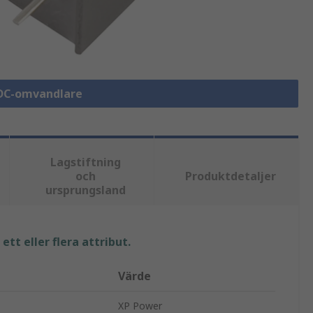
/DC-omvandlare
Lagstiftning
och
Produktdetaljer
ursprungsland
tt eller flera attribut.
Värde
XP Power