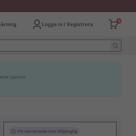
0
årning
Logga in / Registrera
ttre tjänster.
För närvarande inte tillgänglig