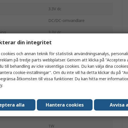
3.3V dc
DC/DC-omvandlare
ing
3.3V dc
kterar din integritet
ng
2.7V
 cookies och annan teknik för statistisk användningsanalys, personal
0.3A
a reklam på tredje parts webbplatser. Genom att klicka på "Acceptera a
u till behandling av icke väsentliga cookies. Du kan välja dina cooki
Genomgående hål
antera cookie-inställningar". Om du inte vill ha detta klickar du på "Avv
egränsa åtkomsten till vissa funktioner. Du kan hitta mer information
1
cy
.
1100000h
8
eptera alla
Hantera cookies
Avvisa a
1kV dc
1W