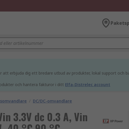
Paketsp
att erbjuda dig ett bredare utbud av produkter, lokal support och bä
odukter och hantera fakturor i ditt
Elfa-Distrelec account
gsomvandlare
/
DC/DC-omvandlare
Vin 3.3V dc 0.3 A, Vin
W -40 °C 90 °C