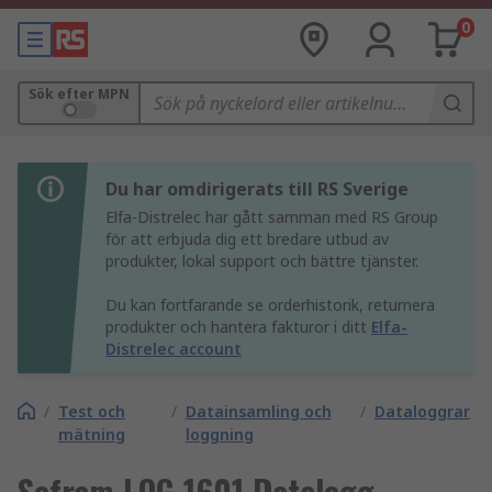
0
Sök efter MPN
Du har omdirigerats till RS Sverige
Elfa-Distrelec har gått samman med RS Group
för att erbjuda dig ett bredare utbud av
produkter, lokal support och bättre tjänster.
Du kan fortfarande se orderhistorik, returnera
produkter och hantera fakturor i ditt
Elfa-
Distrelec account
/
Test och
/
Datainsamling och
/
Dataloggrar
mätning
loggning
Sefram LOG 1601 Datalogg