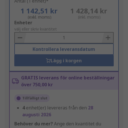
Antal (1 enhet)*
1 142,51 kr
1 428,14 kr
(exkl. moms)
(inkl. moms)
Add
Enheter
to
välj eller skriv kvantitet
Basket
Kontrollera leveransdatum
Lägg i korgen
GRATIS leverans för online beställningar
över 750,00 kr
Tillfälligt slut
4
enhet(er) levereras från den
28
augusti 2026
Behöver du mer?
Ange den kvantitet du