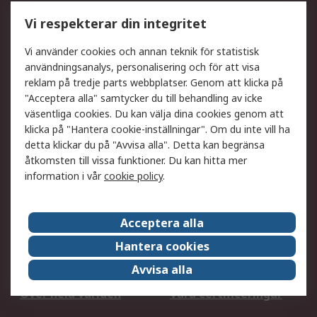
Utökat sortiment
Oljetestning och analys
Vi respekterar din integritet
DesignSpark
Teknisk Support
Ditt lokala säljteam
Exportlösningar
Vi använder cookies och annan teknik för statistisk
användningsanalys, personalisering och för att visa
reklam på tredje parts webbplatser. Genom att klicka på
Support
"Acceptera alla" samtycker du till behandling av icke
Få hjälp
Retur av varor
väsentliga cookies. Du kan välja dina cookies genom att
klicka på "Hantera cookie-inställningar". Om du inte vill ha
Leverans
Spåra din order
detta klickar du på "Avvisa alla". Detta kan begränsa
Begär en fakturakopi
Fördelar med RS-konto
åtkomsten till vissa funktioner. Du kan hitta mer
Betalningsalternativ
Okdo
information i vår
cookie policy
.
Om RS
Acceptera alla
Om RS
Försäljningsvillkor
Hantera cookies
Det juridiska
Press Centre
Avvisa alla
Jobba hos RS
ESG
Över hela världen
Våra certificeringar