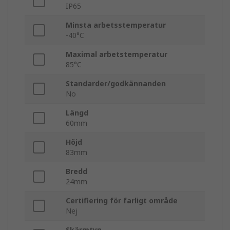
IP65
Minsta arbetsstemperatur
-40°C
Maximal arbetstemperatur
85°C
Standarder/godkännanden
No
Längd
60mm
Höjd
83mm
Bredd
24mm
Certifiering för farligt område
Nej
Skärmtyp