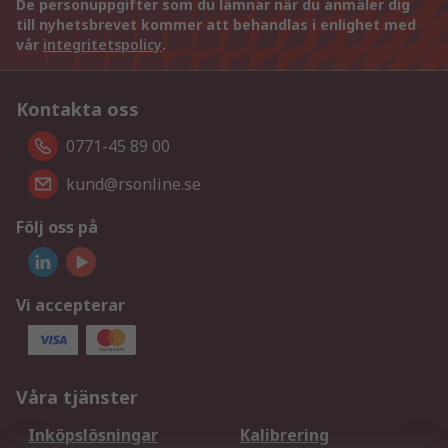
De personuppgifter som du lämnar när du anmäler dig
till nyhetsbrevet kommer att behandlas i enlighet med
vår
integritetspolicy
.
Kontakta oss
0771-45 89 00
kund@rsonline.se
Följ oss på
Vi accepterar
Våra tjänster
Inköpslösningar
Kalibrering