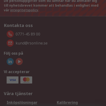
De personuppgifter som du lämnar när du anmäler dig
till nyhetsbrevet kommer att behandlas i enlighet med
vår
integritetspolicy
.
Kontakta oss
0771-45 89 00
kund@rsonline.se
Följ oss på
Vi accepterar
Våra tjänster
Inköpslösningar
Kalibrering