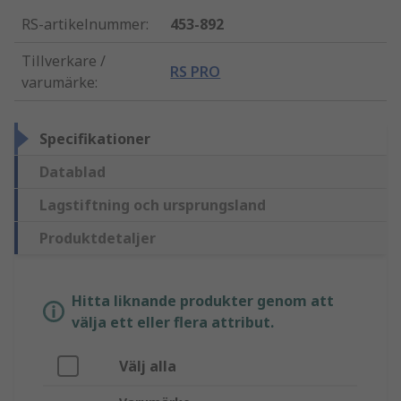
RS-artikelnummer
:
453-892
Tillverkare /
RS PRO
varumärke
:
Specifikationer
Datablad
Lagstiftning och ursprungsland
Produktdetaljer
Hitta liknande produkter genom att
välja ett eller flera attribut.
Välj alla