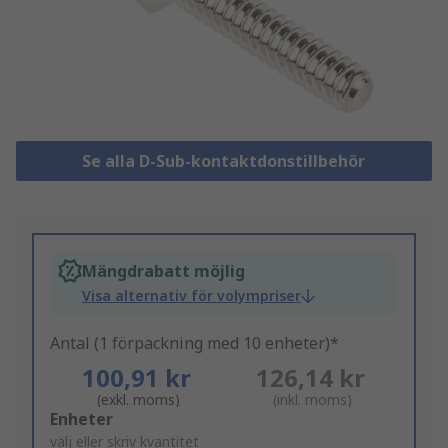
Se alla D-Sub-kontaktdonstillbehör
Mängdrabatt möjlig
Visa alternativ för volympriser
Antal (1 förpackning med 10 enheter)*
100,91 kr
126,14 kr
(exkl. moms)
(inkl. moms)
Add
Enheter
to
välj eller skriv kvantitet