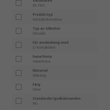
Varumärke
RS PRO
Produkttyp
Kontaktdonsskruv
Typ av tillbehör
Skruvlås
För användning med
D Kontaktdon
hane/hona
Hane/hona
Material
Mässing
Färg
Silver
Standarder/godkännanden
No