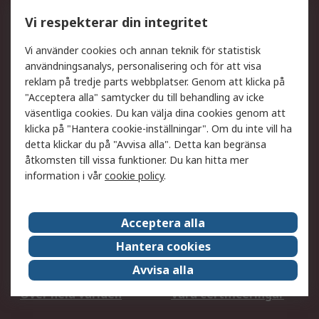
Utökat sortiment
Oljetestning och analys
Vi respekterar din integritet
DesignSpark
Teknisk Support
Ditt lokala säljteam
Exportlösningar
Vi använder cookies och annan teknik för statistisk
användningsanalys, personalisering och för att visa
reklam på tredje parts webbplatser. Genom att klicka på
Support
"Acceptera alla" samtycker du till behandling av icke
Få hjälp
Retur av varor
väsentliga cookies. Du kan välja dina cookies genom att
klicka på "Hantera cookie-inställningar". Om du inte vill ha
Leverans
Spåra din order
detta klickar du på "Avvisa alla". Detta kan begränsa
Begär en fakturakopi
Fördelar med RS-konto
åtkomsten till vissa funktioner. Du kan hitta mer
Betalningsalternativ
Okdo
information i vår
cookie policy
.
Om RS
Acceptera alla
Om RS
Försäljningsvillkor
Hantera cookies
Det juridiska
Press Centre
Avvisa alla
Jobba hos RS
ESG
Över hela världen
Våra certificeringar