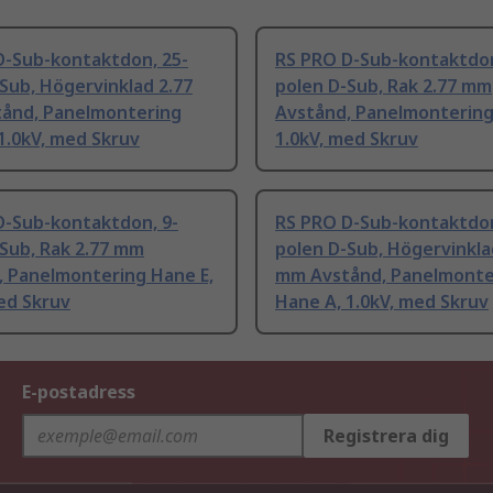
D-Sub-kontaktdon, 25-
RS PRO D-Sub-kontaktdon
Sub, Högervinklad 2.77
polen D-Sub, Rak 2.77 mm
ånd, Panelmontering
Avstånd, Panelmontering
1.0kV, med Skruv
1.0kV, med Skruv
D-Sub-kontaktdon, 9-
RS PRO D-Sub-kontaktdon
Sub, Rak 2.77 mm
polen D-Sub, Högervinkla
, Panelmontering Hane E,
mm Avstånd, Panelmonte
ed Skruv
Hane A, 1.0kV, med Skruv
E-postadress
Registrera dig