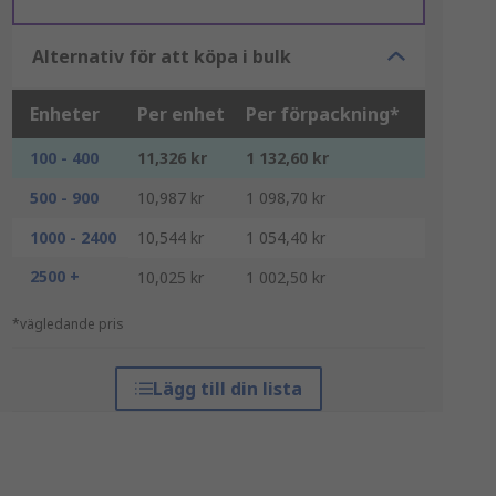
Alternativ för att köpa i bulk
Enheter
Per enhet
Per förpackning*
100 - 400
11,326 kr
1 132,60 kr
500 - 900
10,987 kr
1 098,70 kr
1000 - 2400
10,544 kr
1 054,40 kr
2500 +
10,025 kr
1 002,50 kr
*vägledande pris
Lägg till din lista