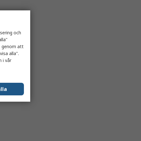
isering och
lla"
es genom att
isa alla".
 i vår
lla