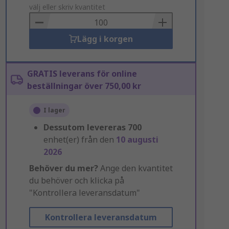
to
välj eller skriv kvantitet
Basket
Lägg i korgen
GRATIS leverans för online
beställningar över 750,00 kr
I lager
Dessutom levereras
700
enhet(er) från den
10 augusti
2026
Behöver du mer?
Ange den kvantitet
du behöver och klicka på
"Kontrollera leveransdatum"
Kontrollera leveransdatum