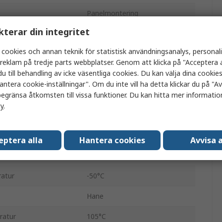
Panelmontering
kterar din integritet
na
Hane
 cookies och annan teknik för statistisk användningsanalys, personal
D-Sub
a reklam på tredje parts webbplatser. Genom att klicka på "Acceptera a
u till behandling av icke väsentliga cookies. Du kan välja dina cooki
Skruv
antera cookie-inställningar". Om du inte vill ha detta klickar du på "Avv
B
egränsa åtkomsten till vissa funktioner. Du kan hitta mer information
cy
.
Stål
1.0kV
eptera alla
Hantera cookies
Avvisa a
Lödning
ratur
-50°C
Hane
ratur
105°C