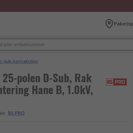
Paketsp
D-Sub-kontaktdon
 25-polen D-Sub, Rak
tering Hane B, 1.0kV,
rke
:
RS PRO