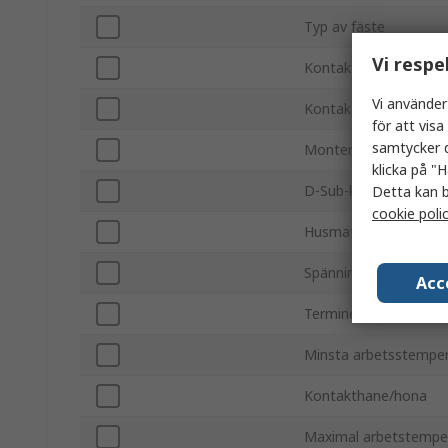
Typ av fäste
Vi respe
Kontaktdon hane/ho
Vi använder
Kontaktdon typ D
för att vis
samtycker d
Monteringsutrustning
klicka på "H
D-Sub-kåpstorlek
Detta kan b
cookie poli
Husmaterial
Spänning
Acc
Termineringstyp
Minsta arbetsstempe
Kontakthane/hona
Maximal arbetstempe