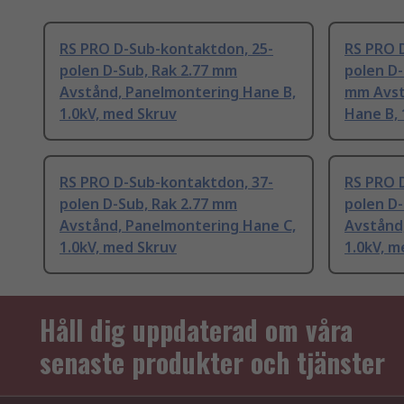
RS PRO D-Sub-kontaktdon, 25-
RS PRO 
polen D-Sub, Rak 2.77 mm
polen D-
Avstånd, Panelmontering Hane B,
mm Avst
1.0kV, med Skruv
Hane B, 
RS PRO D-Sub-kontaktdon, 37-
RS PRO 
polen D-Sub, Rak 2.77 mm
polen D-
Avstånd, Panelmontering Hane C,
Avstånd
1.0kV, med Skruv
1.0kV, m
Håll dig uppdaterad om våra
senaste produkter och tjänster