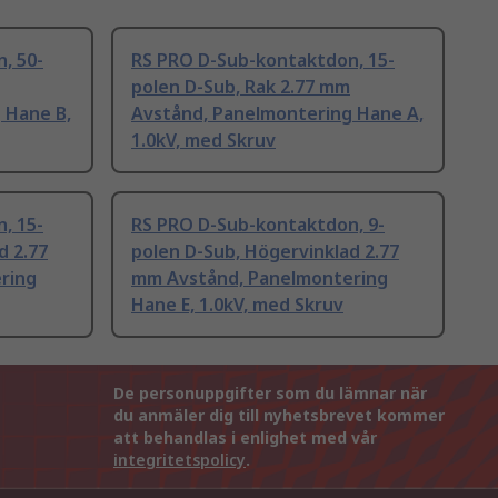
, 50-
RS PRO D-Sub-kontaktdon, 15-
polen D-Sub, Rak 2.77 mm
 Hane B,
Avstånd, Panelmontering Hane A,
1.0kV, med Skruv
, 15-
RS PRO D-Sub-kontaktdon, 9-
d 2.77
polen D-Sub, Högervinklad 2.77
ring
mm Avstånd, Panelmontering
Hane E, 1.0kV, med Skruv
De personuppgifter som du lämnar när
du anmäler dig till nyhetsbrevet kommer
att behandlas i enlighet med vår
integritetspolicy
.