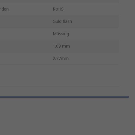
nden
RoHS
Guld flash
Mässing
1.09 mm
2.77mm