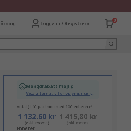
0
årning
Logga in / Registrera
Mängdrabatt möjlig
Visa alternativ för volympriser
Antal (1 förpackning med 100 enheter)*
1 132,60 kr
1 415,80 kr
(exkl. moms)
(inkl. moms)
Add
Enheter