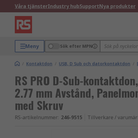
Våra tjänster
Industry hub
Support
Nya produkter
Meny
Sök efter MPN
/
Kontaktdon
/
USB, D Sub och datorkontaktdon
/
RS PRO D-Sub-kontaktdon,
2.77 mm Avstånd, Panelmon
med Skruv
RS-artikelnummer
:
246-9515
Tillverkare / varumä