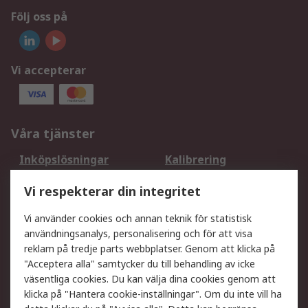
Följ oss på
Vi accepterar
Våra tjänster
Inköpslösningar
Kalibrering
Utökat sortiment
Oljetestning och analys
Vi respekterar din integritet
DesignSpark
Teknisk Support
Ditt lokala säljteam
Exportlösningar
Vi använder cookies och annan teknik för statistisk
användningsanalys, personalisering och för att visa
reklam på tredje parts webbplatser. Genom att klicka på
Support
"Acceptera alla" samtycker du till behandling av icke
Få hjälp
Retur av varor
väsentliga cookies. Du kan välja dina cookies genom att
klicka på "Hantera cookie-inställningar". Om du inte vill ha
Leverans
Spåra din order