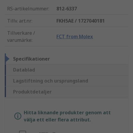
RS-artikelnummer
:
812-6337
Tillv. art.nr
:
FKH5AE / 1727040181
Tillverkare /
FCT from Molex
varumärke
:
Specifikationer
Datablad
Lagstiftning och ursprungsland
Produktdetaljer
Hitta liknande produkter genom att
välja ett eller flera attribut.