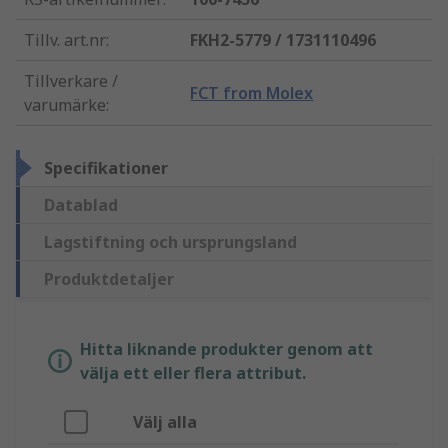
Tillv. art.nr
:
FKH2-5779 / 1731110496
Tillverkare /
FCT from Molex
varumärke
:
Specifikationer
Datablad
Lagstiftning och ursprungsland
Produktdetaljer
Hitta liknande produkter genom att
välja ett eller flera attribut.
Välj alla