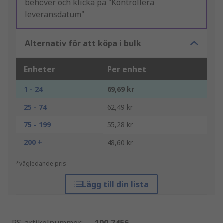
behöver och klicka på "Kontrollera
leveransdatum"
Alternativ för att köpa i bulk
Enheter
Per enhet
1 - 24
69,69 kr
25 - 74
62,49 kr
75 - 199
55,28 kr
200 +
48,60 kr
*vägledande pris
Lägg till din lista
RS-artikelnummer
:
100-7456