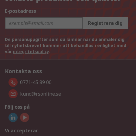
E-postadress
Registrera dig
De personuppgifter som du lämnar när du anmäler dig
till nyhetsbrevet kommer att behandlas i enlighet med
vår
integritetspolicy
.
Kontakta oss
0771-45 89 00
kund@rsonline.se
Följ oss på
Vi accepterar