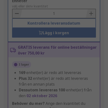
Add
Enheter
to
välj eller skriv kvantitet
Basket
Kontrollera leveransdatum
Lägg i korgen
GRATIS leverans för online beställningar
över 750,00 kr
I lager
169
enhet(er) är redo att levereras
Plus
32
enhet(er) är redo att levereras
från en annan plats
Dessutom levereras
100
enhet(er) från
den
02 oktober 2026
Behöver du mer?
Ange den kvantitet du