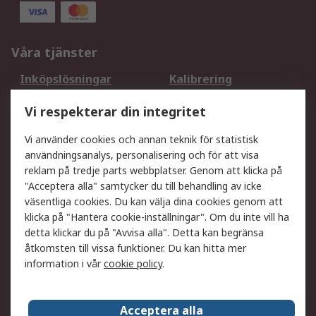
Våra tjänster
Inköpslösningar
Kalibrering
Utökat sortiment
Oljetestning och analys
Vi respekterar din integritet
DesignSpark
Teknisk Support
Ditt lokala säljteam
Exportlösningar
Vi använder cookies och annan teknik för statistisk
användningsanalys, personalisering och för att visa
reklam på tredje parts webbplatser. Genom att klicka på
Support
"Acceptera alla" samtycker du till behandling av icke
Få hjälp
Retur av varor
väsentliga cookies. Du kan välja dina cookies genom att
klicka på "Hantera cookie-inställningar". Om du inte vill ha
Leverans
Spåra din order
detta klickar du på "Avvisa alla". Detta kan begränsa
Begär en fakturakopi
Fördelar med RS-konto
åtkomsten till vissa funktioner. Du kan hitta mer
Betalningsalternativ
Okdo
information i vår
cookie policy
.
Om RS
Acceptera alla