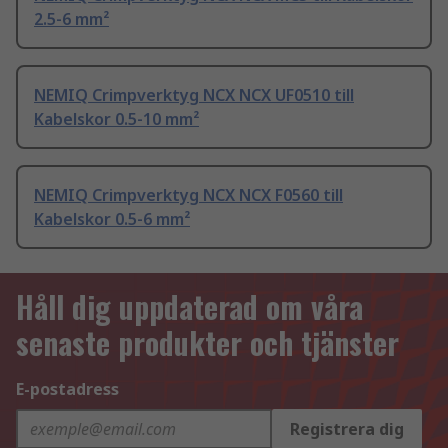
2.5-6 mm²
NEMIQ Crimpverktyg NCX NCX UF0510 till
Kabelskor 0.5-10 mm²
NEMIQ Crimpverktyg NCX NCX F0560 till
Kabelskor 0.5-6 mm²
Håll dig uppdaterad om våra
senaste produkter och tjänster
E-postadress
Registrera dig