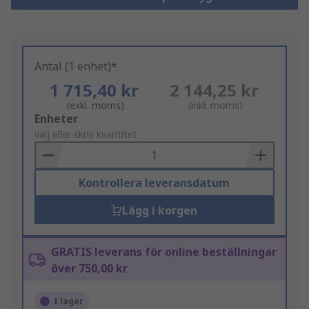
Antal (1 enhet)*
1 715,40 kr
2 144,25 kr
(exkl. moms)
(inkl. moms)
Add
Enheter
to
välj eller skriv kvantitet
Basket
Kontrollera leveransdatum
Lägg i korgen
GRATIS leverans för online beställningar
över 750,00 kr
I lager