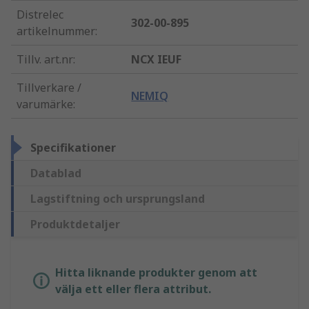
Distrelec
302-00-895
artikelnummer
:
Tillv. art.nr
:
NCX IEUF
Tillverkare /
NEMIQ
varumärke
:
Specifikationer
Datablad
Lagstiftning och ursprungsland
Produktdetaljer
Hitta liknande produkter genom att
välja ett eller flera attribut.