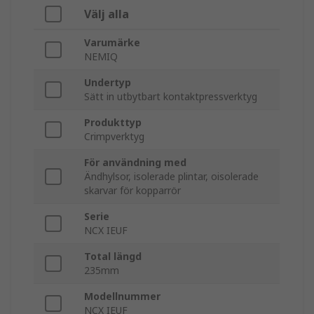
Välj alla
Varumärke
NEMIQ
Undertyp
Sätt in utbytbart kontaktpressverktyg
Produkttyp
Crimpverktyg
För användning med
Ändhylsor, isolerade plintar, oisolerade
skarvar för kopparrör
Serie
NCX IEUF
Total längd
235mm
Modellnummer
NCX IEUF