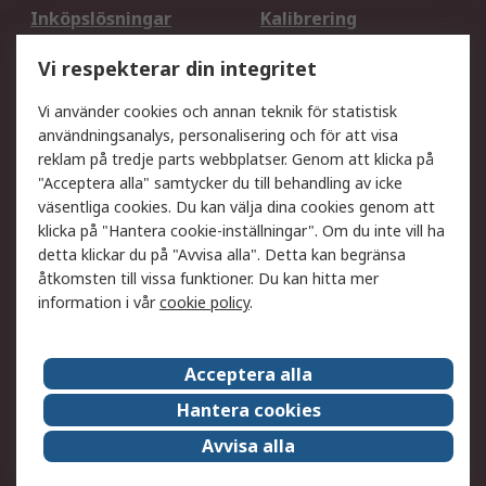
Inköpslösningar
Kalibrering
Utökat sortiment
Oljetestning och analys
Vi respekterar din integritet
DesignSpark
Teknisk Support
Ditt lokala säljteam
Exportlösningar
Vi använder cookies och annan teknik för statistisk
användningsanalys, personalisering och för att visa
reklam på tredje parts webbplatser. Genom att klicka på
Support
"Acceptera alla" samtycker du till behandling av icke
Få hjälp
Retur av varor
väsentliga cookies. Du kan välja dina cookies genom att
klicka på "Hantera cookie-inställningar". Om du inte vill ha
Leverans
Spåra din order
detta klickar du på "Avvisa alla". Detta kan begränsa
Begär en fakturakopi
Fördelar med RS-konto
åtkomsten till vissa funktioner. Du kan hitta mer
Betalningsalternativ
Okdo
information i vår
cookie policy
.
Om RS
Acceptera alla
Om RS
Försäljningsvillkor
Hantera cookies
Det juridiska
Press Centre
Avvisa alla
Jobba hos RS
ESG
Över hela världen
Våra certificeringar