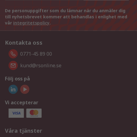
De personuppgifter som du lämnar när du anmäler dig
till nyhetsbrevet kommer att behandlas i enlighet med
vår
integritetspolicy
.
Kontakta oss
0771-45 89 00
kund@rsonline.se
Följ oss på
Vi accepterar
Våra tjänster