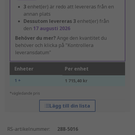
3
enhet(er) är redo att levereras från en
annan plats
Dessutom levereras
3
enhet(er) från
den
17 augusti 2026
Behöver du mer?
Ange den kvantitet du
behöver och klicka på "Kontrollera
leveransdatum"
Enheter
Per enhet
1 +
1 715,40 kr
*vägledande pris
Lägg till din lista
RS-artikelnummer
:
288-5016