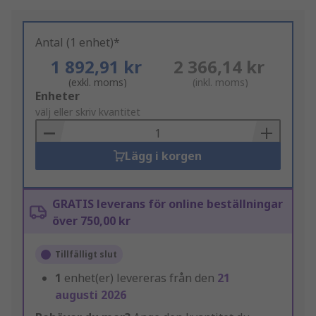
Antal (1 enhet)*
1 892,91 kr
2 366,14 kr
(exkl. moms)
(inkl. moms)
Add
Enheter
to
välj eller skriv kvantitet
Basket
Lägg i korgen
GRATIS leverans för online beställningar
över 750,00 kr
Tillfälligt slut
1
enhet(er) levereras från den
21
augusti 2026