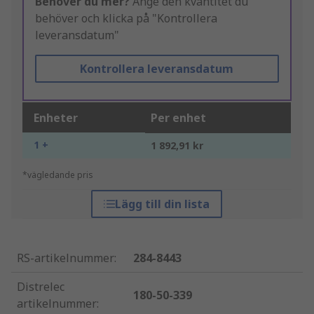
Behöver du mer?
Ange den kvantitet du
behöver och klicka på "Kontrollera
leveransdatum"
Kontrollera leveransdatum
Enheter
Per enhet
1 +
1 892,91 kr
*vägledande pris
Lägg till din lista
RS-artikelnummer
:
284-8443
Distrelec
180-50-339
artikelnummer
: