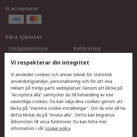
Vi accepterar
Våra tjänster
Inköpslösningar
Kalibrering
Utökat sortiment
Oljetestning och analys
Vi respekterar din integritet
DesignSpark
Teknisk Support
Ditt lokala säljteam
Exportlösningar
Vi använder cookies och annan teknik för statistisk
användningsanalys, personalisering och för att visa
reklam på tredje parts webbplatser. Genom att klicka på
Support
"Acceptera alla" samtycker du till behandling av icke
Få hjälp
Retur av varor
väsentliga cookies. Du kan välja dina cookies genom att
klicka på "Hantera cookie-inställningar". Om du inte vill ha
Leverans
Spåra din order
detta klickar du på "Avvisa alla". Detta kan begränsa
Begär en fakturakopi
Fördelar med RS-konto
åtkomsten till vissa funktioner. Du kan hitta mer
Betalningsalternativ
Okdo
information i vår
cookie policy
.