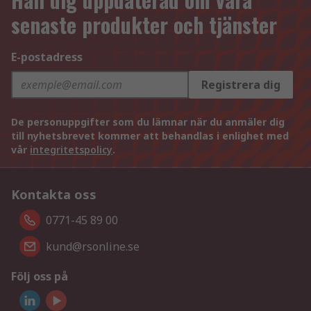
senaste produkter och tjänster
E-postadress
Registrera dig
De personuppgifter som du lämnar när du anmäler dig
till nyhetsbrevet kommer att behandlas i enlighet med
vår
integritetspolicy
.
Kontakta oss
0771-45 89 00
kund@rsonline.se
Följ oss på