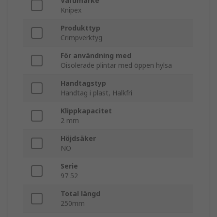
Varumärke
Knipex
Produkttyp
Crimpverktyg
För användning med
Oisolerade plintar med öppen hylsa
Handtagstyp
Handtag i plast, Halkfri
Klippkapacitet
2 mm
Höjdsäker
NO
Serie
97 52
Total längd
250mm