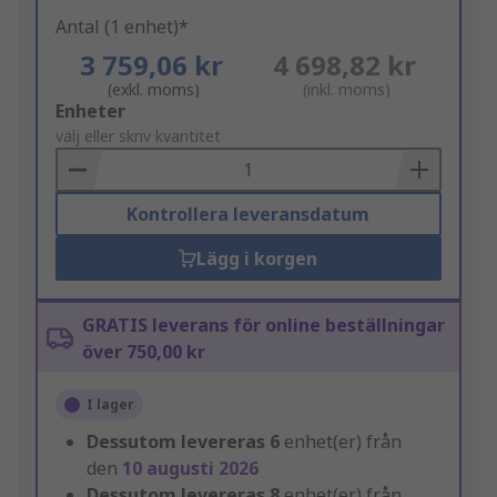
Antal (1 enhet)*
3 759,06 kr
4 698,82 kr
(exkl. moms)
(inkl. moms)
Add
Enheter
to
välj eller skriv kvantitet
Basket
Kontrollera leveransdatum
Lägg i korgen
GRATIS leverans för online beställningar
över 750,00 kr
I lager
Dessutom levereras
6
enhet(er) från
den
10 augusti 2026
Dessutom levereras
8
enhet(er) från