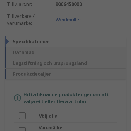
Tillv. art.nr
:
9006450000
Tillverkare /
Weidmüller
varumärke
:
Specifikationer
Datablad
Lagstiftning och ursprungsland
Produktdetaljer
Hitta liknande produkter genom att
välja ett eller flera attribut.
Välj alla
Varumärke