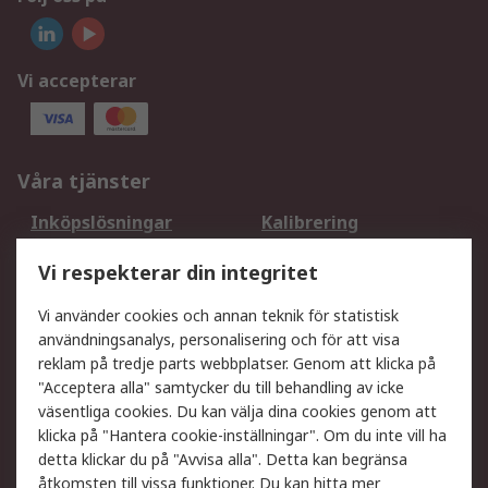
Vi accepterar
Våra tjänster
Inköpslösningar
Kalibrering
Utökat sortiment
Oljetestning och analys
Vi respekterar din integritet
DesignSpark
Teknisk Support
Ditt lokala säljteam
Exportlösningar
Vi använder cookies och annan teknik för statistisk
användningsanalys, personalisering och för att visa
reklam på tredje parts webbplatser. Genom att klicka på
Support
"Acceptera alla" samtycker du till behandling av icke
Få hjälp
Retur av varor
väsentliga cookies. Du kan välja dina cookies genom att
klicka på "Hantera cookie-inställningar". Om du inte vill ha
Leverans
Spåra din order
detta klickar du på "Avvisa alla". Detta kan begränsa
Begär en fakturakopi
Fördelar med RS-konto
åtkomsten till vissa funktioner. Du kan hitta mer