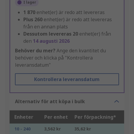
I lager
1 870
enhet(er) är redo att levereras
Plus
260
enhet(er) är redo att levereras
från en annan plats
Dessutom levereras
20
enhet(er) från
den
14 augusti 2026
Behöver du mer?
Ange den kvantitet du
behöver och klicka på "Kontrollera
leveransdatum"
Kontrollera leveransdatum
Alternativ för att köpa i bulk
Enheter
Per enhet
Per förpackning*
10 - 240
3,562 kr
35,62 kr