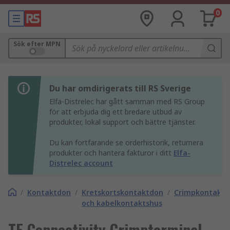
0
Sök efter MPN
Du har omdirigerats till RS Sverige
Elfa-Distrelec har gått samman med RS Group
för att erbjuda dig ett bredare utbud av
produkter, lokal support och bättre tjänster.
Du kan fortfarande se orderhistorik, returnera
produkter och hantera fakturor i ditt
Elfa-
Distrelec account
/
Kontaktdon
/
Kretskortskontaktdon
/
Crimpkontakte
och kabelkontaktshus
TE Connectivity Crimpterminal,