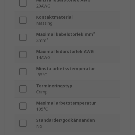
20AWG
Kontaktmaterial
Mässing
Maximal kabelstorlek mm²
2mm²
Maximal ledarstorlek AWG
14AWG
Minsta arbetsstemperatur
-55°C
Termineringstyp
Crimp
Maximal arbetstemperatur
105°C
Standarder/godkännanden
No