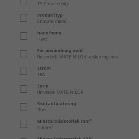
TE Connectivity
Produkttyp
Crimpterminal
hane/hona
Hane
För användning med
Universellt MATE-N-LOK-anslutningshus
Ström
19A
Serie
Universal MATE-N-LOK
Kontaktplätering
Burk
Minsta trådstorlek mm²
0.5mm²
Minsta ledarstorlek AWG