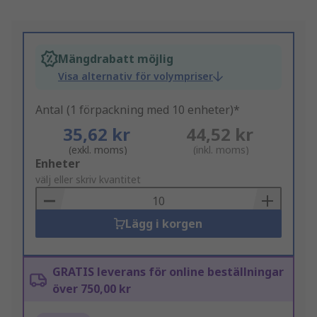
Mängdrabatt möjlig
Visa alternativ för volympriser
Antal (1 förpackning med 10 enheter)*
35,62 kr
44,52 kr
(exkl. moms)
(inkl. moms)
Add
Enheter
to
välj eller skriv kvantitet
Basket
Lägg i korgen
GRATIS leverans för online beställningar
över 750,00 kr