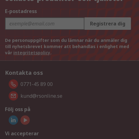
E-postadress
Registrera dig
De personuppgifter som du lämnar när du anmäler dig
till nyhetsbrevet kommer att behandlas i enlighet med
vår
integritetspolicy
.
Kontakta oss
0771-45 89 00
kund@rsonline.se
Följ oss på
Vi accepterar