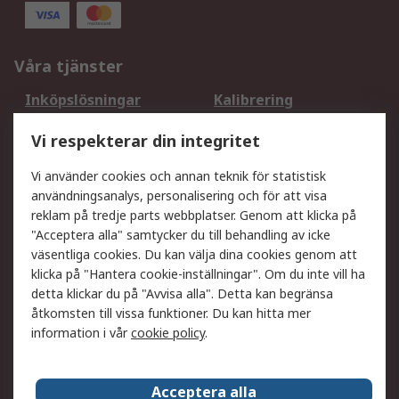
Våra tjänster
Inköpslösningar
Kalibrering
Utökat sortiment
Oljetestning och analys
Vi respekterar din integritet
DesignSpark
Teknisk Support
Ditt lokala säljteam
Exportlösningar
Vi använder cookies och annan teknik för statistisk
användningsanalys, personalisering och för att visa
reklam på tredje parts webbplatser. Genom att klicka på
Support
"Acceptera alla" samtycker du till behandling av icke
Få hjälp
Retur av varor
väsentliga cookies. Du kan välja dina cookies genom att
klicka på "Hantera cookie-inställningar". Om du inte vill ha
Leverans
Spåra din order
detta klickar du på "Avvisa alla". Detta kan begränsa
Begär en fakturakopi
Fördelar med RS-konto
åtkomsten till vissa funktioner. Du kan hitta mer
Betalningsalternativ
Okdo
information i vår
cookie policy
.
Om RS
Acceptera alla