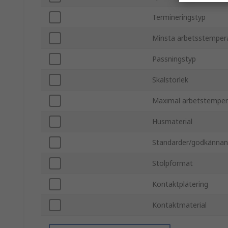
Termineringstyp
Minsta arbetsstemper
Passningstyp
Skalstorlek
Maximal arbetstemper
Husmaterial
Standarder/godkänna
Stolpformat
Kontaktplätering
Kontaktmaterial