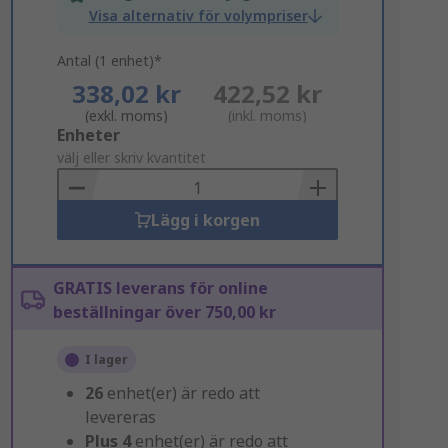
Visa alternativ för volympriser
Antal (1 enhet)*
338,02 kr
422,52 kr
(exkl. moms)
(inkl. moms)
Add
Enheter
to
välj eller skriv kvantitet
Basket
Lägg i korgen
GRATIS leverans för online
beställningar över 750,00 kr
I lager
26
enhet(er) är redo att
levereras
Plus
4
enhet(er) är redo att