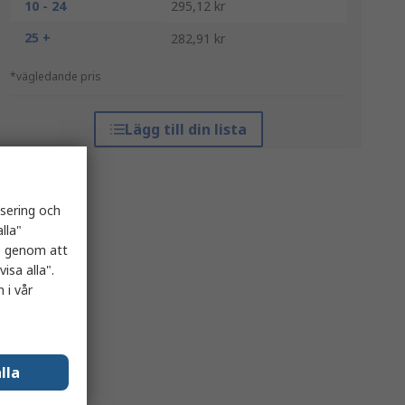
10 - 24
295,12 kr
25 +
282,91 kr
*vägledande pris
Lägg till din lista
isering och
lla"
es genom att
isa alla".
 i vår
lla