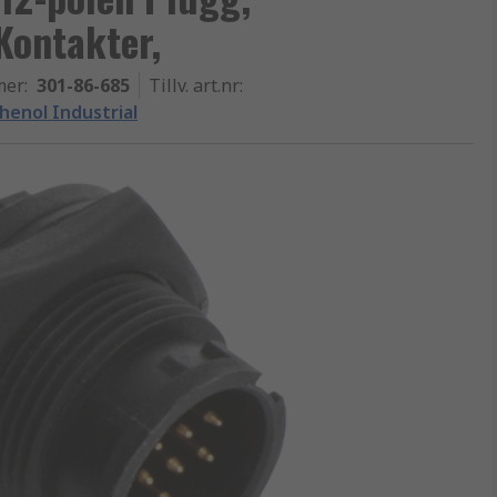
Kontakter,
mer
:
301-86-685
Tillv. art.nr
:
enol Industrial