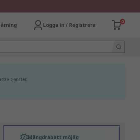
0
årning
Logga in / Registrera
ttre tjänster.
Mängdrabatt möjlig