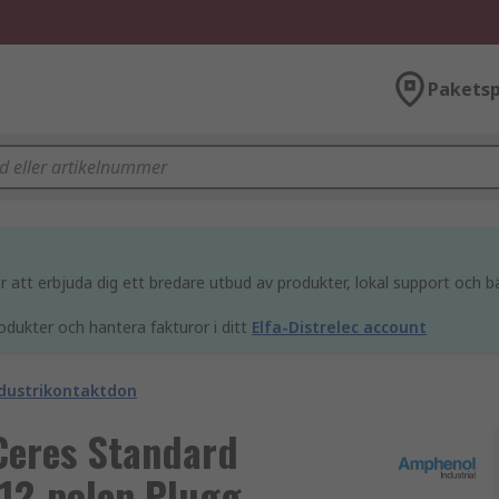
Paketsp
att erbjuda dig ett bredare utbud av produkter, lokal support och bä
odukter och hantera fakturor i ditt
Elfa-Distrelec account
ndustrikontaktdon
Ceres Standard
12-polen Plugg,