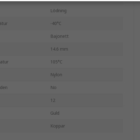
Lödning
atur
-40°C
Bajonett
14.6 mm
atur
105°C
Nylon
nden
No
12
Guld
Koppar