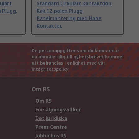
ulärt
Standard Cirkulärt kontaktdon,
 Plugg,
Rak 12-polen Plugg,
Panelmontering med Hane
Kontakter,
De personuppgifter som du lämnar när
du anmäler dig till nyhetsbrevet kommer
att behandlas i enlighet med vår
integritetspolicy
.
Om RS
Om RS
Försäljningsvillkor
Det juridiska
Press Centre
Jobba hos RS