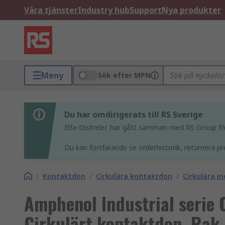
Våra tjänster
Industry hub
Support
Nya produkter
Meny
Sök efter MPN
Du har omdirigerats till RS Sverige
Elfa-Distrelec har gått samman med RS Group för 
Du kan fortfarande se orderhistorik, returnera pr
/
Kontaktdon
/
Cirkulära kontaktdon
/
Cirkulära i
Amphenol Industrial serie 
Cirkulärt kontaktdon, Rak 