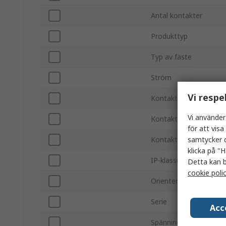
Antal kontakter
Produkttyp
Typ av fäste
Ström
Vi respe
Kontaktdonstorlek
Vi använder
Kontakt/uttag
för att vis
samtycker d
Kontakthane/hona
klicka på "H
IP-klassning
Detta kan b
cookie poli
Orientering
Serie
Acc
Spänning