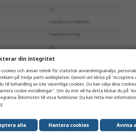
12
Cirkulärt kontaktdon
Panelmontering
2A
kterar din integritet
Standard
 cookies och annan teknik för statistisk användningsanalys, personal
Plugg
a reklam på tredje parts webbplatser. Genom att klicka på "Acceptera a
u till behandling av icke väsentliga cookies. Du kan välja dina cooki
Hane
antera cookie-inställningar". Om du inte vill ha detta klickar du på "Avv
IP67
egränsa åtkomsten till vissa funktioner. Du kan hitta mer information
cy
.
Rak
Ceres
eptera alla
Hantera cookies
Avvisa a
500.0V