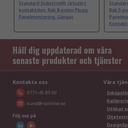
Standard Industriellt cirkulärt
Standard
kontaktdon, Rak 8-polen Plugg,
Rak 5-po
Panelmontering, Gängat
Panelmo
Kontakte
Håll dig uppdaterad om våra
senaste produkter och tjänster
Kontakta oss
Våra tjän
0771-45 89 00
Inköpslö
Kalibreri
kund@rsonline.se
Utökat s
Följ oss på
Oljetest
DesignSp