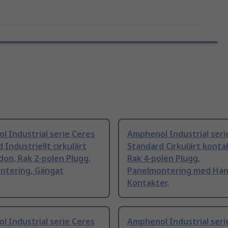
 Industrial serie Ceres
Amphenol Industrial seri
 Industriellt cirkulärt
Standard Cirkulärt konta
on, Rak 2-polen Plugg,
Rak 4-polen Plugg,
ntering, Gängat
Panelmontering med Ha
Kontakter,
 Industrial serie Ceres
Amphenol Industrial seri