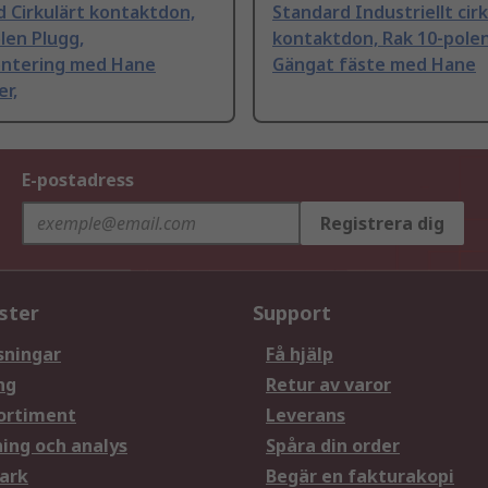
 Cirkulärt kontaktdon,
Standard Industriellt cirk
len Plugg,
kontaktdon, Rak 10-polen
ntering med Hane
Gängat fäste med Hane
r,
E-postadress
Registrera dig
ster
Support
sningar
Få hjälp
ng
Retur av varor
ortiment
Leverans
ning och analys
Spåra din order
ark
Begär en fakturakopi