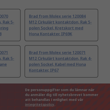
0070
Brad from Molex serie 120084
, Rak 5-
M12 Cirkulärt kontaktdon, Rak 5-
ering
polen Sockel, Kretskort med
8
Hona Kontakter, IP69K
0071
Brad from Molex serie 120071
, Rak 5-
M12 Cirkulärt kontaktdon, Rak 4-
Hane
polen Sockel, Kabel med Hona
Kontakter, IP67
De personuppgifter som du lämnar när
du anmäler dig till nyhetsbrevet kommer
att behandlas i enlighet med vår
integritetspolicy
.