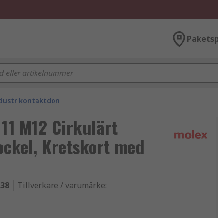
Paketsp
ndustrikontaktdon
11 M12 Cirkulärt
ockel, Kretskort med
238
Tillverkare / varumärke
: