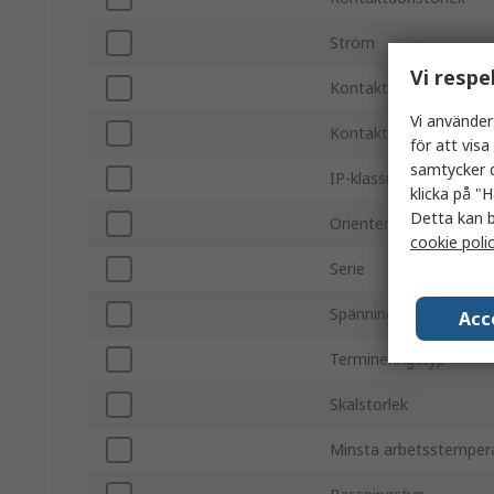
Ström
Vi respe
Kontakt/uttag
Vi använder
Kontakthane/hona
för att vis
samtycker d
IP-klassning
klicka på "H
Detta kan b
Orientering
cookie poli
Serie
Spänning
Acc
Termineringstyp
Skalstorlek
Minsta arbetsstemper