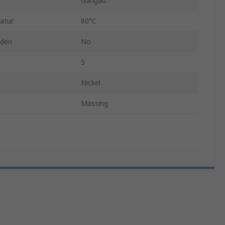
Gängad
atur
80°C
nden
No
5
Nickel
Mässing