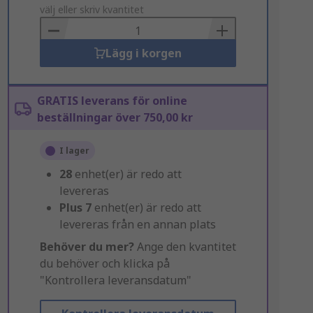
to
välj eller skriv kvantitet
Basket
Lägg i korgen
GRATIS leverans för online
beställningar över 750,00 kr
I lager
28
enhet(er) är redo att
levereras
Plus
7
enhet(er) är redo att
levereras från en annan plats
Behöver du mer?
Ange den kvantitet
du behöver och klicka på
"Kontrollera leveransdatum"