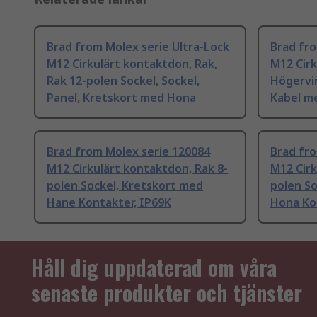
Brad from Molex serie Ultra-Lock
Brad fro
M12 Cirkulärt kontaktdon, Rak,
M12 Cirk
Rak 12-polen Sockel, Sockel,
Högervin
Panel, Kretskort med Hona
Kabel m
Brad from Molex serie 120084
Brad fro
M12 Cirkulärt kontaktdon, Rak 8-
M12 Cirk
polen Sockel, Kretskort med
polen So
Hane Kontakter, IP69K
Hona Ko
Håll dig uppdaterad om våra
senaste produkter och tjänster