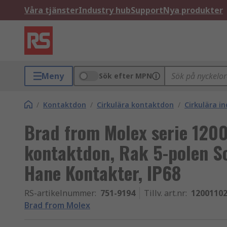
Våra tjänster
Industry hub
Support
Nya produkter
Meny
Sök efter MPN
/
Kontaktdon
/
Cirkulära kontaktdon
/
Cirkulära i
Brad from Molex serie 1200
kontaktdon, Rak 5-polen S
Hane Kontakter, IP68
RS-artikelnummer
:
751-9194
Tillv. art.nr
:
1200110
Brad from Molex