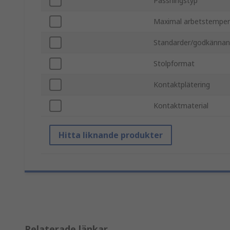
Passningstyp
Maximal arbetstemper
Standarder/godkänna
Stolpformat
Kontaktplätering
Kontaktmaterial
Hitta liknande produkter
Relaterade länkar