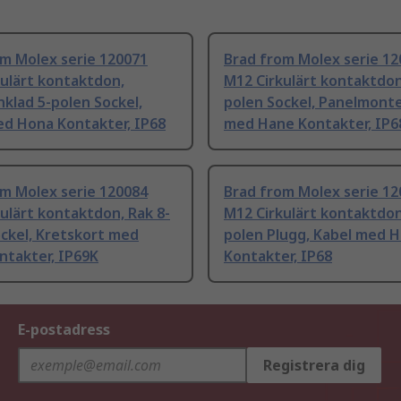
m Molex serie 120071
Brad from Molex serie 12
ulärt kontaktdon,
M12 Cirkulärt kontaktdon
klad 5-polen Sockel,
polen Sockel, Panelmont
ed Hona Kontakter, IP68
med Hane Kontakter, IP6
m Molex serie 120084
Brad from Molex serie 12
ulärt kontaktdon, Rak 8-
M12 Cirkulärt kontaktdon
ckel, Kretskort med
polen Plugg, Kabel med 
ntakter, IP69K
Kontakter, IP68
E-postadress
Registrera dig