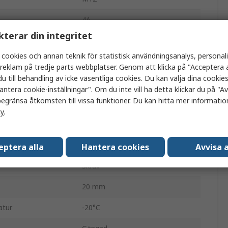
4A
kterar din integritet
Sockel
 cookies och annan teknik för statistisk användningsanalys, personal
Hane
a reklam på tredje parts webbplatser. Genom att klicka på "Acceptera a
u till behandling av icke väsentliga cookies. Du kan välja dina cooki
IP68
antera cookie-inställningar". Om du inte vill ha detta klickar du på "Avv
egränsa åtkomsten till vissa funktioner. Du kan hitta mer information
Rak
cy
.
120011
250.0V
eptera alla
Hantera cookies
Avvisa a
Skruv
20 mm
atur
-20°C