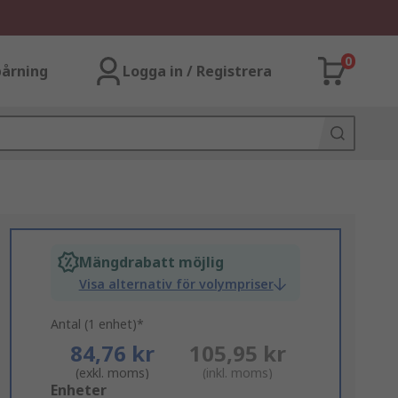
0
årning
Logga in / Registrera
Mängdrabatt möjlig
Visa alternativ för volympriser
Antal (1 enhet)*
84,76 kr
105,95 kr
(exkl. moms)
(inkl. moms)
Add
Enheter