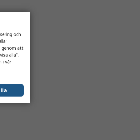
isering och
lla"
es genom att
isa alla".
 i vår
lla