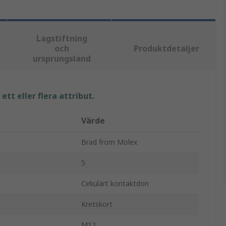
Lagstiftning
och
Produktdetaljer
ursprungsland
tt eller flera attribut.
Värde
Brad from Molex
5
Cirkulärt kontaktdon
Kretskort
M12