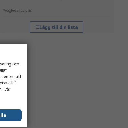
*vägledande pris
Lägg till din lista
isering och
lla"
es genom att
isa alla".
 i vår
lla