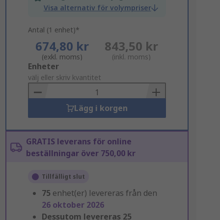
Visa alternativ för volympriser
Antal (1 enhet)*
674,80 kr
843,50 kr
(exkl. moms)
(inkl. moms)
Add
Enheter
to
välj eller skriv kvantitet
Basket
Lägg i korgen
GRATIS leverans för online
beställningar över 750,00 kr
Tillfälligt slut
75
enhet(er) levereras från den
26 oktober 2026
Dessutom levereras
25