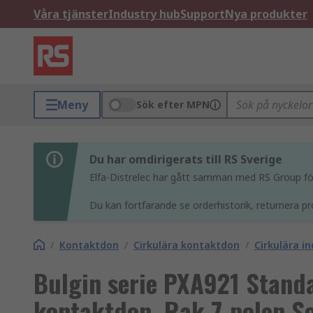
Våra tjänster
Industry hub
Support
Nya produkter
Meny
Sök efter MPN
Du har omdirigerats till RS Sverige
Elfa-Distrelec har gått samman med RS Group för 
Du kan fortfarande se orderhistorik, returnera pr
/
Kontaktdon
/
Cirkulära kontaktdon
/
Cirkulära i
Bulgin serie PXA921 Stand
kontaktdon, Rak 7-polen S