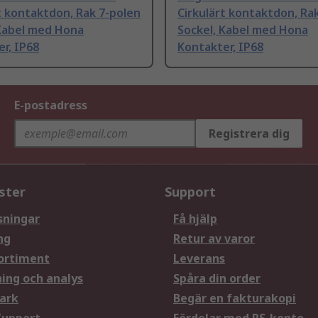
t kontaktdon, Rak 7-polen
Cirkulärt kontaktdon, Ra
 Kabel med Hona
Sockel, Kabel med Hona
r, IP68
Kontakter, IP68
E-postadress
Registrera dig
ster
Support
sningar
Få hjälp
ng
Retur av varor
ortiment
Leverans
ning och analys
Spåra din order
ark
Begär en fakturakopi