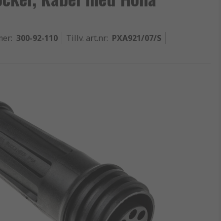
mer
:
300-92-110
Tillv. art.nr
:
PXA921/07/S