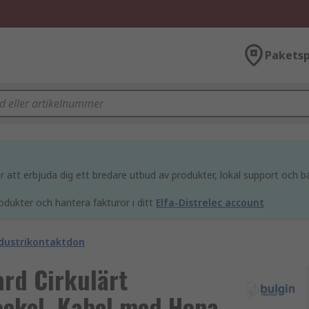
Paketsp
att erbjuda dig ett bredare utbud av produkter, lokal support och bä
odukter och hantera fakturor i ditt
Elfa-Distrelec account
ndustrikontaktdon
ard Cirkulärt
ockel, Kabel med Hona