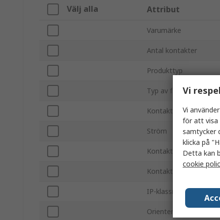
Välj alla
Attribut
Varumärke
Antal kontakter
Produkttyp
Vi respe
Typ av fäste
Vi använder
Kontaktdonstorlek
för att vis
Ström
samtycker d
klicka på "H
Kontakt/uttag
Detta kan b
cookie poli
Kontakthane/hona
IP-klassning
Acc
Orientering