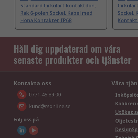
Standard Cirkulärt kontaktdon,
Cirkulär
Rak 6-polen Sockel, Kabel med
Sockel,
Hona Kontakter, IP68
Kontakte
Håll dig uppdaterad om våra
senaste produkter och tjänster
Kontakta oss
Våra tjän
0771-45 89 00
Inköpslö
Kalibreri
kund@rsonline.se
Utökat s
Följ oss på
Oljetest
DesignSp