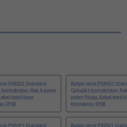
erie PXA921 Standard
Bulgin serie PXA921 Stan
t kontaktdon, Rak 4-polen
Cirkulärt kontaktdon, Rak
 Kabel med Hona
polen Plugg, Kabel med 
r, IP68
Kontakter, IP68
erie PXA911 Standard
Bulgin serie PX0921 Stan