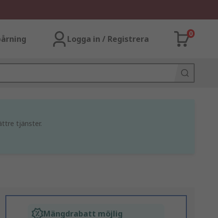
0
årning
Logga in / Registrera
ttre tjänster.
Mängdrabatt möjlig