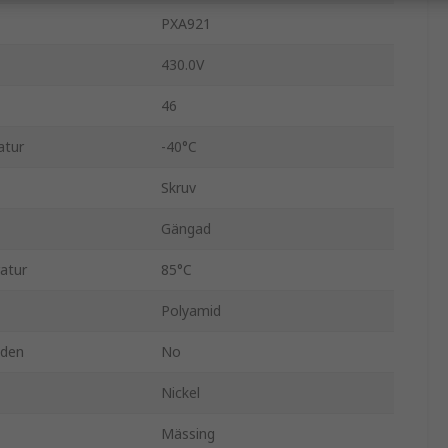
PXA921
430.0V
46
atur
-40°C
Skruv
Gängad
atur
85°C
Polyamid
nden
No
Nickel
Mässing