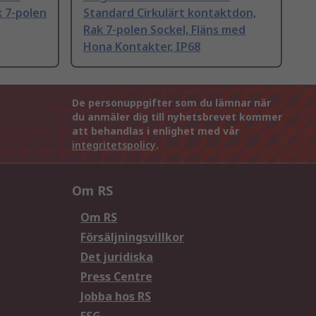
k 7-polen
Standard Cirkulärt kontaktdon,
Rak 7-polen Sockel, Fläns med
Hona Kontakter, IP68
De personuppgifter som du lämnar när
du anmäler dig till nyhetsbrevet kommer
att behandlas i enlighet med vår
integritetspolicy
.
Om RS
Om RS
Försäljningsvillkor
Det juridiska
Press Centre
Jobba hos RS