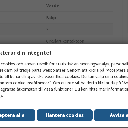
Värde
Bulgin
7
Cirkulärt kontaktdon
kterar din integritet
Kabel
 cookies och annan teknik för statistisk användningsanalys, personal
Standard
a reklam på tredje parts webbplatser. Genom att klicka på "Acceptera a
32A
u till behandling av icke väsentliga cookies. Du kan välja dina cooki
antera cookie-inställningar". Om du inte vill ha detta klickar du på "Avv
Sockel
egränsa åtkomsten till vissa funktioner. Du kan hitta mer information
cy
.
Hona
IP68
eptera alla
Hantera cookies
Avvisa a
Rak