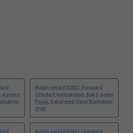
dard
Bulgin serie PX0921 Standard
k 4-polen
Cirkulärt kontaktdon, Rak 5-polen
ntakter,
Plugg, Kabel med Hane Kontakter,
IP68
dard
Bulgin serie PX0921 Standard