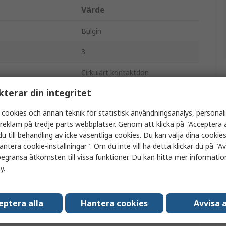
Värde
Bulgin
3
Cirkulärt kontaktdon
kterar din integritet
Kabel, Kabel
 cookies och annan teknik för statistisk användningsanalys, personal
32A
a reklam på tredje parts webbplatser. Genom att klicka på "Acceptera a
Standard
u till behandling av icke väsentliga cookies. Du kan välja dina cooki
antera cookie-inställningar". Om du inte vill ha detta klickar du på "Avv
Plugg
egränsa åtkomsten till vissa funktioner. Du kan hitta mer information
cy
.
Hane
IP68
eptera alla
Hantera cookies
Avvisa a
PX0921