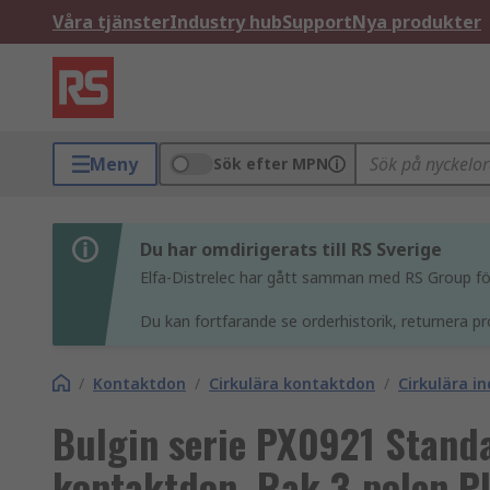
Våra tjänster
Industry hub
Support
Nya produkter
Meny
Sök efter MPN
Du har omdirigerats till RS Sverige
Elfa-Distrelec har gått samman med RS Group för 
Du kan fortfarande se orderhistorik, returnera pr
/
Kontaktdon
/
Cirkulära kontaktdon
/
Cirkulära i
Bulgin serie PX0921 Stand
kontaktdon, Rak 3-polen P