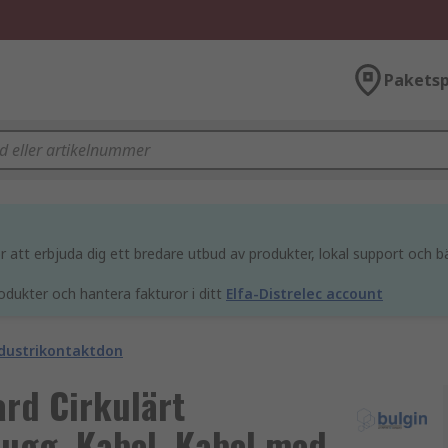
Paketsp
att erbjuda dig ett bredare utbud av produkter, lokal support och bä
odukter och hantera fakturor i ditt
Elfa-Distrelec account
ndustrikontaktdon
ard Cirkulärt
lugg, Kabel, Kabel med