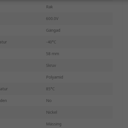
Rak
600.0V
Gängad
atur
-40°C
58 mm
Skruv
Polyamid
atur
85°C
nden
No
Nickel
Mässing