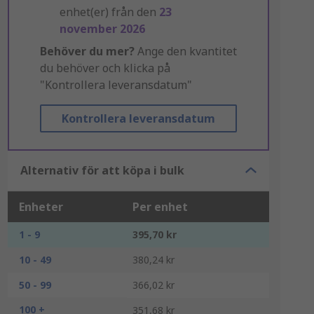
enhet(er) från den
23
november 2026
Behöver du mer?
Ange den kvantitet
du behöver och klicka på
"Kontrollera leveransdatum"
Kontrollera leveransdatum
Alternativ för att köpa i bulk
Enheter
Per enhet
1 - 9
395,70 kr
10 - 49
380,24 kr
50 - 99
366,02 kr
100 +
351,68 kr