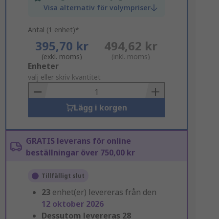
Visa alternativ för volympriser
Antal (1 enhet)*
395,70 kr
494,62 kr
(exkl. moms)
(inkl. moms)
Add
Enheter
to
välj eller skriv kvantitet
Basket
Lägg i korgen
GRATIS leverans för online
beställningar över 750,00 kr
Tillfälligt slut
23
enhet(er) levereras från den
12 oktober 2026
Dessutom levereras
28