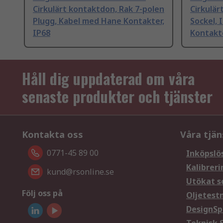
Cirkulärt kontaktdon, Rak 7-polen
Cirkulär
Plugg, Kabel med Hane Kontakter,
Sockel, 
IP68
Kontakte
Håll dig uppdaterad om våra
senaste produkter och tjänster
Kontakta oss
Våra tjän
0771-45 89 00
Inköpslö
Kalibreri
kund@rsonline.se
Utökat s
Följ oss på
Oljetest
DesignSp