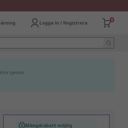
0
årning
Logga in / Registrera
ttre tjänster.
Mängdrabatt möjlig