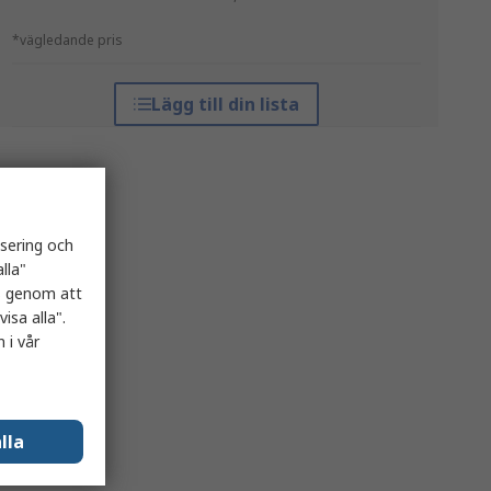
*vägledande pris
Lägg till din lista
isering och
lla"
es genom att
isa alla".
 i vår
lla