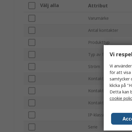
Välj alla
Attribut
Varumärke
Antal kontakter
Produkttyp
Vi respe
Typ av fäste
Vi använder
Ström
för att vis
Kontaktdonstorlek
samtycker d
klicka på "H
Kontakt/uttag
Detta kan b
cookie poli
Kontakthane/hona
IP-klassning
Acc
Serie