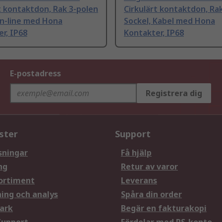
t kontaktdon, Rak 3-polen
Cirkulärt kontaktdon, Ra
In-line med Hona
Sockel, Kabel med Hona
r, IP68
Kontakter, IP68
E-postadress
Registrera dig
ster
Support
sningar
Få hjälp
ng
Retur av varor
ortiment
Leverans
ning och analys
Spåra din order
ark
Begär en fakturakopi