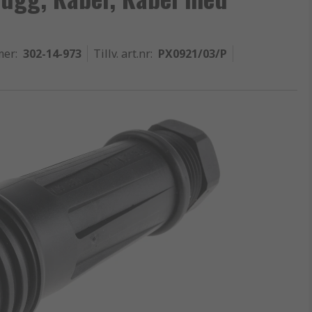
mer
:
302-14-973
Tillv. art.nr
:
PX0921/03/P