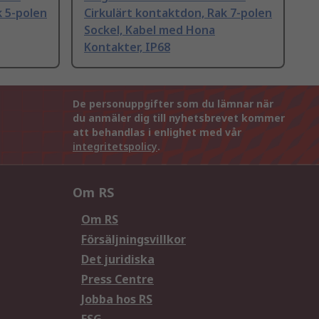
k 5-polen
Cirkulärt kontaktdon, Rak 7-polen
Sockel, Kabel med Hona
Kontakter, IP68
De personuppgifter som du lämnar när
du anmäler dig till nyhetsbrevet kommer
att behandlas i enlighet med vår
integritetspolicy
.
Om RS
Om RS
Försäljningsvillkor
Det juridiska
Press Centre
Jobba hos RS