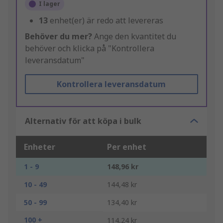
I lager
13
enhet(er) är redo att levereras
Behöver du mer?
Ange den kvantitet du
behöver och klicka på "Kontrollera
leveransdatum"
Kontrollera leveransdatum
Alternativ för att köpa i bulk
Enheter
Per enhet
1 - 9
148,96 kr
10 - 49
144,48 kr
50 - 99
134,40 kr
100 +
114,24 kr