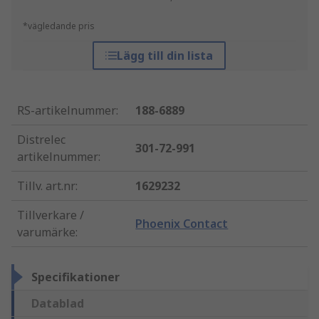
*vägledande pris
Lägg till din lista
RS-artikelnummer
:
188-6889
Distrelec
301-72-991
artikelnummer
:
Tillv. art.nr
:
1629232
Tillverkare /
Phoenix Contact
varumärke
:
Specifikationer
Datablad