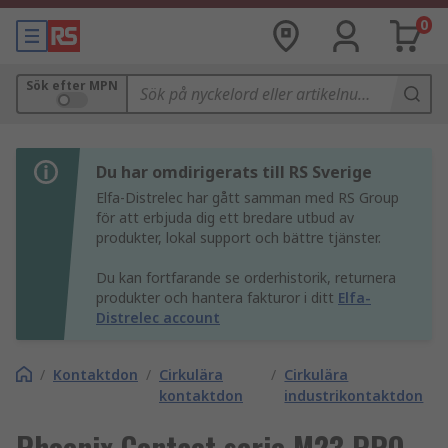
0
Sök efter MPN
Du har omdirigerats till RS Sverige
Elfa-Distrelec har gått samman med RS Group
för att erbjuda dig ett bredare utbud av
produkter, lokal support och bättre tjänster.
Du kan fortfarande se orderhistorik, returnera
produkter och hantera fakturor i ditt
Elfa-
Distrelec account
/
Kontaktdon
/
Cirkulära
/
Cirkulära
kontaktdon
industrikontaktdon
Phoenix Contact serie M23 PRO