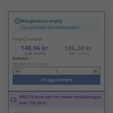
Mängdrabatt möjlig
Visa alternativ för volympriser
Antal (1 enhet)*
148,96 kr
186,20 kr
(exkl. moms)
(inkl. moms)
Add
Enheter
to
välj eller skriv kvantitet
Basket
Lägg i korgen
GRATIS leverans för online beställningar
över 750,00 kr