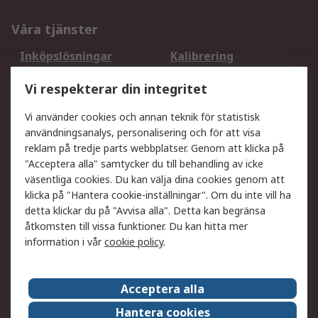
Våra tjänster
Inköpslösningar
Kalibrering
Utökat sortiment
Oljetestning och analys
Vi respekterar din integritet
DesignSpark
Teknisk Support
Ditt lokala säljteam
Exportlösningar
Vi använder cookies och annan teknik för statistisk
användningsanalys, personalisering och för att visa
reklam på tredje parts webbplatser. Genom att klicka på
Support
"Acceptera alla" samtycker du till behandling av icke
Få hjälp
Retur av varor
väsentliga cookies. Du kan välja dina cookies genom att
klicka på "Hantera cookie-inställningar". Om du inte vill ha
Leverans
Spåra din order
detta klickar du på "Avvisa alla". Detta kan begränsa
Begär en fakturakopi
Fördelar med RS-konto
åtkomsten till vissa funktioner. Du kan hitta mer
Betalningsalternativ
Okdo
information i vår
cookie policy
.
Om RS
Acceptera alla
Om RS
Försäljningsvillkor
Hantera cookies