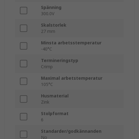
Spänning
300.0V
Skalstorlek
27 mm
Minsta arbetsstemperatur
-40°C
Termineringstyp
Crimp
Maximal arbetstemperatur
105°C
Husmaterial
Zink
Stolpformat
6
Standarder/godkännanden
No