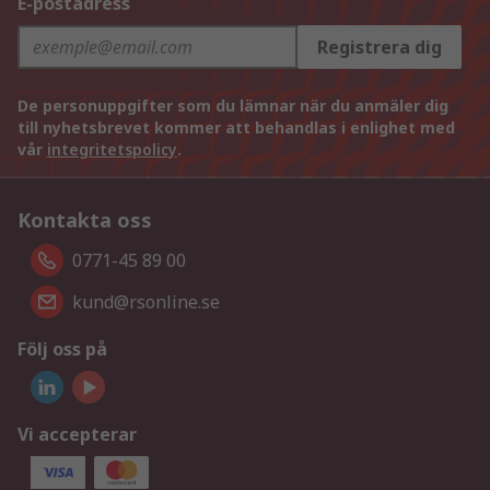
E-postadress
Registrera dig
De personuppgifter som du lämnar när du anmäler dig
till nyhetsbrevet kommer att behandlas i enlighet med
vår
integritetspolicy
.
Kontakta oss
0771-45 89 00
kund@rsonline.se
Följ oss på
Vi accepterar