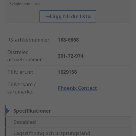
*vägledande pris
Lägg till din lista
RS-artikelnummer
:
188-6868
Distrelec
301-72-974
artikelnummer
:
Tillv. art.nr
:
1629156
Tillverkare /
Phoenix Contact
varumärke
:
Specifikationer
Datablad
Lagstiftning och ursprungsland