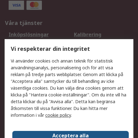
Våra tjänster
Inköpslösningar
Kalibrering
Utökat sortiment
Oljetestning och analys
Vi respekterar din integritet
DesignSpark
Teknisk Support
Ditt lokala säljteam
Exportlösningar
Vi använder cookies och annan teknik för statistisk
användningsanalys, personalisering och för att visa
reklam på tredje parts webbplatser. Genom att klicka på
Support
"Acceptera alla" samtycker du till behandling av icke
Få hjälp
Retur av varor
väsentliga cookies. Du kan välja dina cookies genom att
klicka på "Hantera cookie-inställningar". Om du inte vill ha
Leverans
Spåra din order
detta klickar du på "Avvisa alla". Detta kan begränsa
Begär en fakturakopi
Fördelar med RS-konto
åtkomsten till vissa funktioner. Du kan hitta mer
Betalningsalternativ
Okdo
information i vår
cookie policy
.
Om RS
Acceptera alla