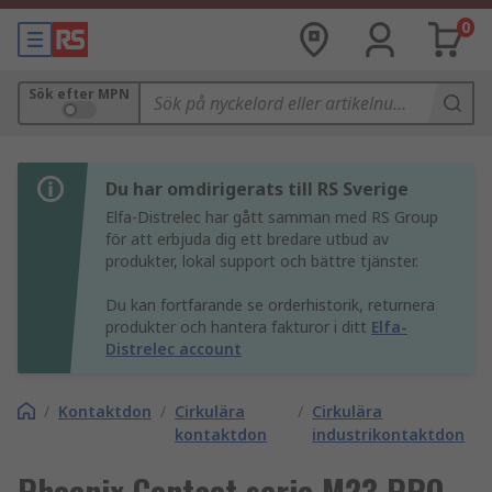
0
Sök efter MPN
Du har omdirigerats till RS Sverige
Elfa-Distrelec har gått samman med RS Group
för att erbjuda dig ett bredare utbud av
produkter, lokal support och bättre tjänster.
Du kan fortfarande se orderhistorik, returnera
produkter och hantera fakturor i ditt
Elfa-
Distrelec account
/
Kontaktdon
/
Cirkulära
/
Cirkulära
kontaktdon
industrikontaktdon
Phoenix Contact serie M23 PRO