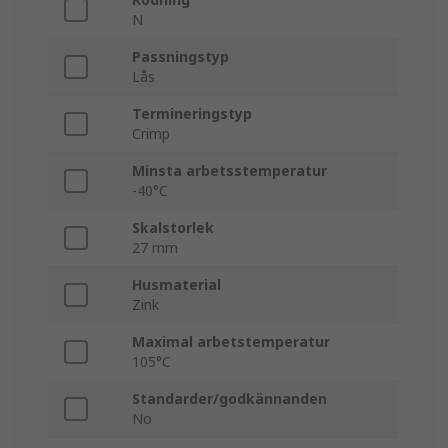
N
Passningstyp
Lås
Termineringstyp
Crimp
Minsta arbetsstemperatur
-40°C
Skalstorlek
27 mm
Husmaterial
Zink
Maximal arbetstemperatur
105°C
Standarder/godkännanden
No