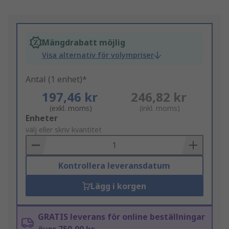
Mängdrabatt möjlig
Visa alternativ för volympriser
Antal (1 enhet)*
197,46 kr
246,82 kr
(exkl. moms)
(inkl. moms)
Add
Enheter
to
välj eller skriv kvantitet
Basket
Kontrollera leveransdatum
Lägg i korgen
GRATIS leverans för online beställningar