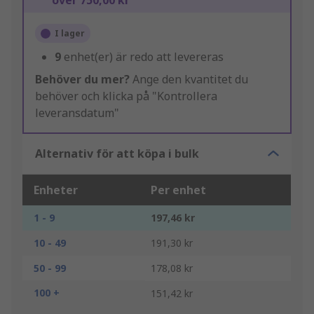
över 750,00 kr
I lager
9
enhet(er) är redo att levereras
Behöver du mer?
Ange den kvantitet du
behöver och klicka på "Kontrollera
leveransdatum"
Alternativ för att köpa i bulk
Enheter
Per enhet
1 - 9
197,46 kr
10 - 49
191,30 kr
50 - 99
178,08 kr
100 +
151,42 kr