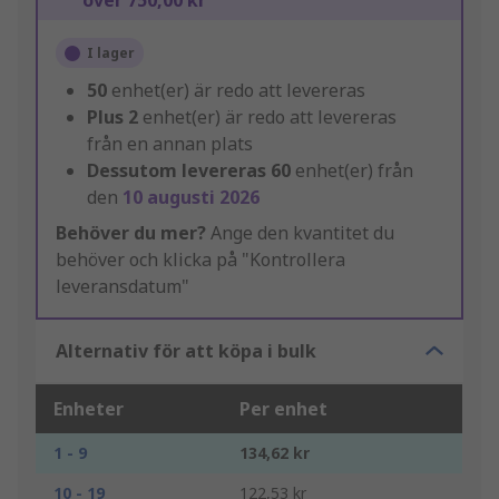
över 750,00 kr
I lager
50
enhet(er) är redo att levereras
Plus
2
enhet(er) är redo att levereras
från en annan plats
Dessutom levereras
60
enhet(er) från
den
10 augusti 2026
Behöver du mer?
Ange den kvantitet du
behöver och klicka på "Kontrollera
leveransdatum"
Alternativ för att köpa i bulk
Enheter
Per enhet
1 - 9
134,62 kr
10 - 19
122,53 kr