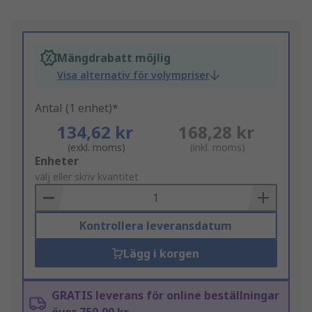
Mängdrabatt möjlig
Visa alternativ för volympriser
Antal (1 enhet)*
134,62 kr
168,28 kr
(exkl. moms)
(inkl. moms)
Add
Enheter
to
välj eller skriv kvantitet
Basket
Kontrollera leveransdatum
Lägg i korgen
GRATIS leverans för online beställningar