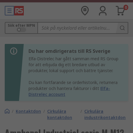
0
Sök efter MPN
Du har omdirigerats till RS Sverige
Elfa-Distrelec har gått samman med RS Group
för att erbjuda dig ett bredare utbud av
produkter, lokal support och bättre tjänster.
Du kan fortfarande se orderhistorik, returnera
produkter och hantera fakturor i ditt
Elfa-
Distrelec account
/
Kontaktdon
/
Cirkulära
/
Cirkulära
kontaktdon
industrikontaktdon
Amphenol Industrial serie M M12