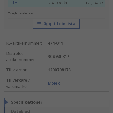
1 +
2 400,83 kr
120,042 kr
*vägledande pris
Lägg till din lista
RS-artikelnummer
:
474-011
Distrelec
304-60-817
artikelnummer
:
Tillv. art.nr
:
1200708173
Tillverkare /
Molex
varumärke
:
Specifikationer
Datablad