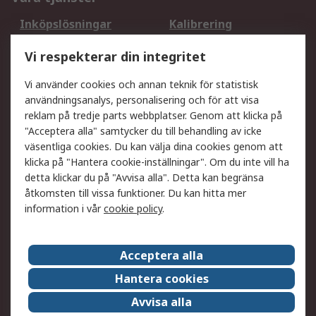
Inköpslösningar
Kalibrering
Utökat sortiment
Oljetestning och analys
Vi respekterar din integritet
DesignSpark
Teknisk Support
Ditt lokala säljteam
Exportlösningar
Vi använder cookies och annan teknik för statistisk
användningsanalys, personalisering och för att visa
reklam på tredje parts webbplatser. Genom att klicka på
Support
"Acceptera alla" samtycker du till behandling av icke
Få hjälp
Retur av varor
väsentliga cookies. Du kan välja dina cookies genom att
klicka på "Hantera cookie-inställningar". Om du inte vill ha
Leverans
Spåra din order
detta klickar du på "Avvisa alla". Detta kan begränsa
Begär en fakturakopi
Fördelar med RS-konto
åtkomsten till vissa funktioner. Du kan hitta mer
Betalningsalternativ
Okdo
information i vår
cookie policy
.
Om RS
Acceptera alla
Om RS
Försäljningsvillkor
Hantera cookies
Det juridiska
Press Centre
Avvisa alla
Jobba hos RS
ESG