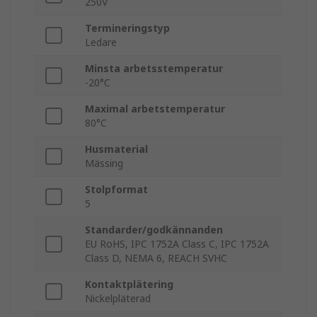
250V
Termineringstyp
Ledare
Minsta arbetsstemperatur
-20°C
Maximal arbetstemperatur
80°C
Husmaterial
Mässing
Stolpformat
5
Standarder/godkännanden
EU RoHS, IPC 1752A Class C, IPC 1752A
Class D, NEMA 6, REACH SVHC
Kontaktplätering
Nickelpläterad