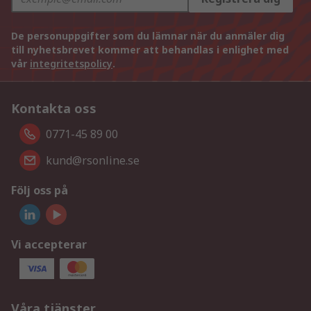
De personuppgifter som du lämnar när du anmäler dig
till nyhetsbrevet kommer att behandlas i enlighet med
vår
integritetspolicy
.
Kontakta oss
0771-45 89 00
kund@rsonline.se
Följ oss på
Vi accepterar
Våra tjänster