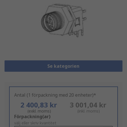
Se kategorien
Antal (1 förpackning med 20 enheter)*
2 400,83 kr
3 001,04 kr
(exkl. moms)
(inkl. moms)
Add
Förpackning(ar)
to
välj eller skriv kvantitet