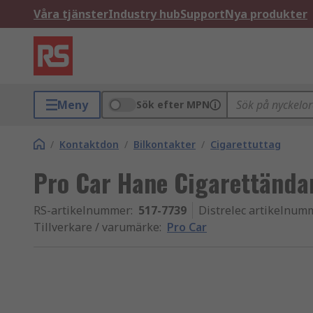
Våra tjänster
Industry hub
Support
Nya produkter
Meny
Sök efter MPN
/
Kontaktdon
/
Bilkontakter
/
Cigarettuttag
Pro Car Hane Cigarettändar
RS-artikelnummer
:
517-7739
Distrelec artikelnum
Tillverkare / varumärke
:
Pro Car