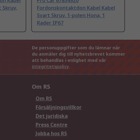
on Kabel
Pro Car 67854920
 Skruv,
Fordonskontaktdon Kabel Kabel
Svart Skruv, 1-polen Hona, 1
Rader IP67
De personuppgifter som du lämnar när
du anmäler dig till nyhetsbrevet kommer
att behandlas i enlighet med vår
integritetspolicy
.
Om RS
Om RS
Försäljningsvillkor
Det juridiska
Press Centre
Jobba hos RS