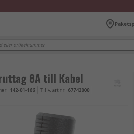
Paketsp
uttag 8A till Kabel
mer
:
142-01-166
Tillv. art.nr
:
67742000