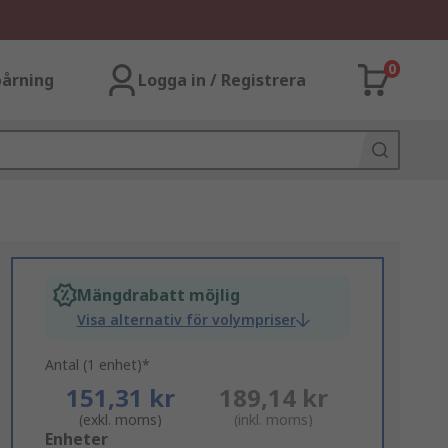
0
årning
Logga in / Registrera
Mängdrabatt möjlig
Visa alternativ för volympriser
Antal (1 enhet)*
151,31 kr
189,14 kr
(exkl. moms)
(inkl. moms)
Add
Enheter