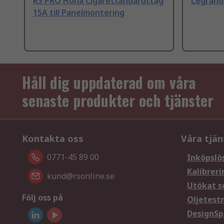
RS PRO Hona Cigarettändaruttag
Legrand
15A till Panelmontering
Håll dig uppdaterad om våra
senaste produkter och tjänster
Kontakta oss
Våra tjän
0771-45 89 00
Inköpslö
Kalibreri
kund@rsonline.se
Utökat s
Följ oss på
Oljetest
DesignSp