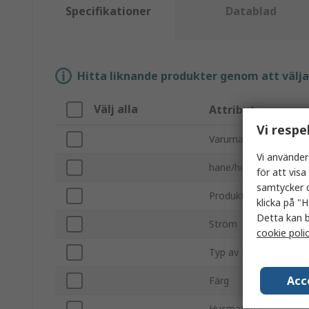
Specifikationer
Datablad
Hitta liknande produkter genom att välja e
Välj alla
Attribut
Vi respe
Varumärke
Vi använder
hane/hona
för att vis
samtycker d
Produkttyp
klicka på "H
Detta kan b
Ström
cookie poli
Typ av fäste
Acc
Färg
Husmaterial