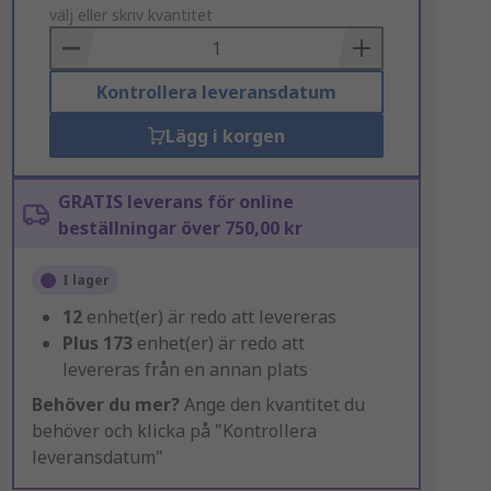
to
välj eller skriv kvantitet
Basket
Kontrollera leveransdatum
Lägg i korgen
GRATIS leverans för online
beställningar över 750,00 kr
I lager
12
enhet(er) är redo att levereras
Plus
173
enhet(er) är redo att
levereras från en annan plats
Behöver du mer?
Ange den kvantitet du
behöver och klicka på "Kontrollera
leveransdatum"