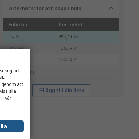
Alternativ för att köpa i bulk
Enheter
Per enhet
1 - 9
151,31 kr
10 - 24
135,74 kr
25 +
122,30 kr
isering och
*vägledande pris
lla"
es genom att
Lägg till din lista
isa alla".
 i vår
lla