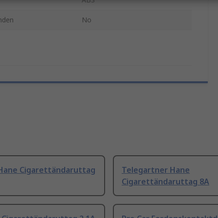
nden
No
 Hane Cigarettändaruttag
Telegartner Hane
Cigarettändaruttag 8A