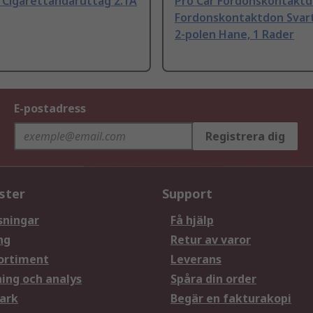
 Cigarettändaruttag 2.1A
Pro Car Fordonskontaktd
Fordonskontaktdon Svart
2-polen Hane, 1 Rader
E-postadress
Registrera dig
ster
Support
sningar
Få hjälp
ng
Retur av varor
ortiment
Leverans
ning och analys
Spåra din order
ark
Begär en fakturakopi