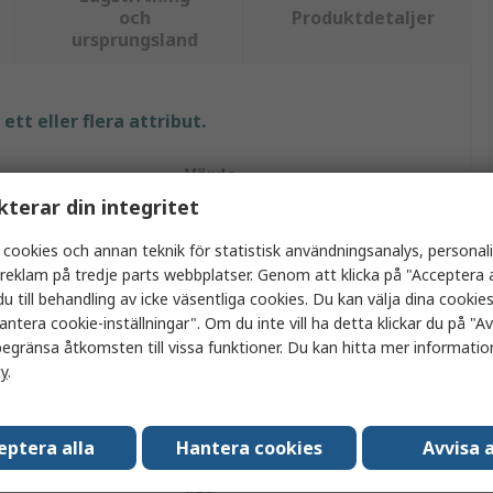
och
Produktdetaljer
ursprungsland
tt eller flera attribut.
Värde
kterar din integritet
Pro Car
 cookies och annan teknik för statistisk användningsanalys, personal
Hane
a reklam på tredje parts webbplatser. Genom att klicka på "Acceptera a
u till behandling av icke väsentliga cookies. Du kan välja dina cooki
Cigarettändaruttag
antera cookie-inställningar". Om du inte vill ha detta klickar du på "Avv
egränsa åtkomsten till vissa funktioner. Du kan hitta mer information
8A
cy
.
Kabel
eptera alla
Hantera cookies
Avvisa a
Röd, Svart
ABS