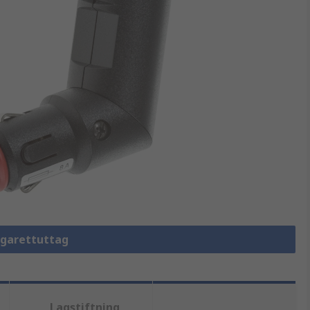
Cigarettuttag
Lagstiftning