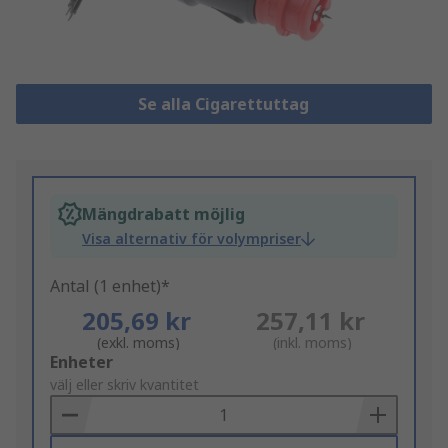
Se alla Cigarettuttag
Mängdrabatt möjlig
Visa alternativ för volympriser
Antal (1 enhet)*
205,69 kr
257,11 kr
(exkl. moms)
(inkl. moms)
Add
Enheter
to
välj eller skriv kvantitet
Basket