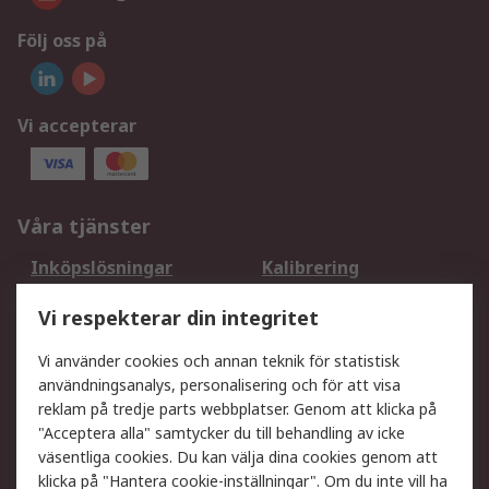
Följ oss på
Vi accepterar
Våra tjänster
Inköpslösningar
Kalibrering
Utökat sortiment
Oljetestning och analys
Vi respekterar din integritet
DesignSpark
Teknisk Support
Ditt lokala säljteam
Exportlösningar
Vi använder cookies och annan teknik för statistisk
användningsanalys, personalisering och för att visa
reklam på tredje parts webbplatser. Genom att klicka på
Support
"Acceptera alla" samtycker du till behandling av icke
Få hjälp
Retur av varor
väsentliga cookies. Du kan välja dina cookies genom att
klicka på "Hantera cookie-inställningar". Om du inte vill ha
Leverans
Spåra din order