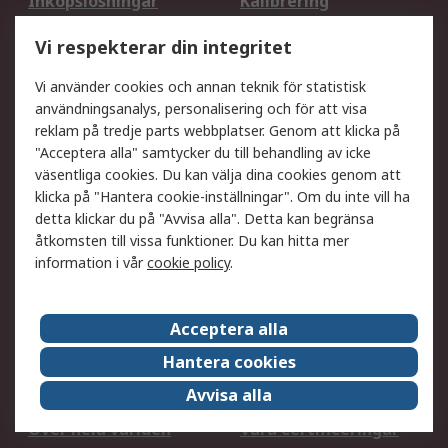
Inköpslösningar
Kalibrering
Utökat sortiment
Oljetestning och analys
Vi respekterar din integritet
DesignSpark
Teknisk Support
Ditt lokala säljteam
Exportlösningar
Vi använder cookies och annan teknik för statistisk
användningsanalys, personalisering och för att visa
reklam på tredje parts webbplatser. Genom att klicka på
Support
"Acceptera alla" samtycker du till behandling av icke
Få hjälp
Retur av varor
väsentliga cookies. Du kan välja dina cookies genom att
klicka på "Hantera cookie-inställningar". Om du inte vill ha
Leverans
Spåra din order
detta klickar du på "Avvisa alla". Detta kan begränsa
Begär en fakturakopi
Fördelar med RS-konto
åtkomsten till vissa funktioner. Du kan hitta mer
Betalningsalternativ
Okdo
information i vår
cookie policy
.
Om RS
Acceptera alla
Om RS
Försäljningsvillkor
Hantera cookies
Det juridiska
Press Centre
Avvisa alla
Jobba hos RS
ESG
Över hela världen
Våra certificeringar