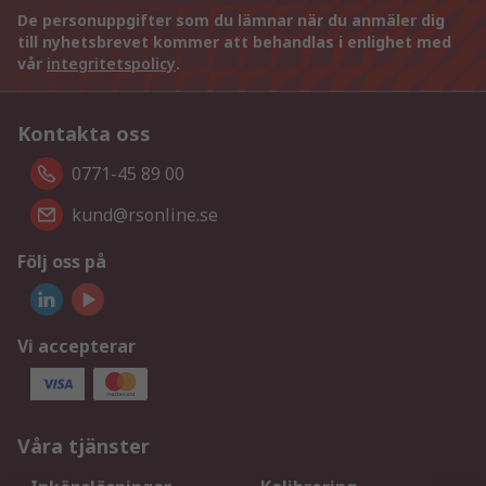
De personuppgifter som du lämnar när du anmäler dig
till nyhetsbrevet kommer att behandlas i enlighet med
vår
integritetspolicy
.
Kontakta oss
0771-45 89 00
kund@rsonline.se
Följ oss på
Vi accepterar
Våra tjänster