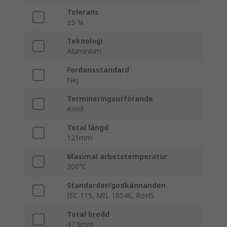
Tolerans
±5 %
Teknologi
Aluminium
Fordonsstandard
Nej
Termineringsutförande
Axiell
Total längd
121mm
Maximal arbetstemperatur
200°C
Standarder/godkännanden
IEC 115, MIL 18546, RoHS
Total bredd
47.5mm