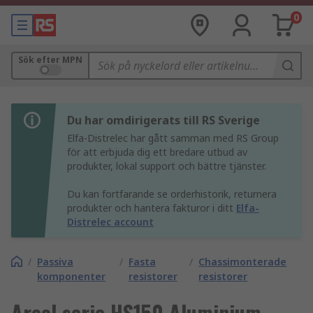
0
Sök efter MPN
Du har omdirigerats till RS Sverige
Elfa-Distrelec har gått samman med RS Group
för att erbjuda dig ett bredare utbud av
produkter, lokal support och bättre tjänster.
Du kan fortfarande se orderhistorik, returnera
produkter och hantera fakturor i ditt
Elfa-
Distrelec account
/
Passiva
/
Fasta
/
Chassimonterade
komponenter
resistorer
resistorer
Arcol serie HS150 Aluminium