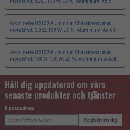
motstånd, 82 Ω, 150 W, ±5 %, Aluminium, Axiell
Arcol serie HS150 Aluminium Chassimonterat
motstånd, 6.8 Ω, 150 W, ±5 %, Aluminium, Axiell
Arcol serie HS150 Aluminium Chassimonterat
motstånd, 100 Ω, 150 W, ±5 %, Aluminium, Axiell
Håll dig uppdaterad om våra
senaste produkter och tjänster
E-postadress
Registrera dig