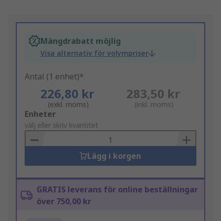
Mängdrabatt möjlig
Visa alternativ för volympriser
Antal (1 enhet)*
226,80 kr
283,50 kr
(exkl. moms)
(inkl. moms)
Add
Enheter
to
välj eller skriv kvantitet
Basket
Lägg i korgen
GRATIS leverans för online beställningar
över 750,00 kr