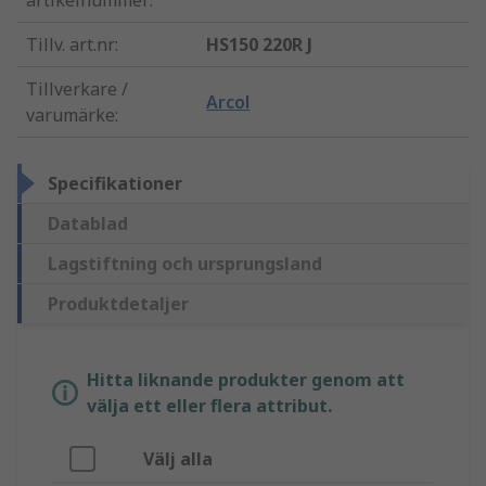
artikelnummer
:
Tillv. art.nr
:
HS150 220R J
Tillverkare /
Arcol
varumärke
:
Specifikationer
Datablad
Lagstiftning och ursprungsland
Produktdetaljer
Hitta liknande produkter genom att
välja ett eller flera attribut.
Välj alla