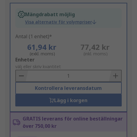
Mängdrabatt möjlig
Visa alternativ för volympriser
Antal (1 enhet)*
61,94 kr
77,42 kr
(exkl. moms)
(inkl. moms)
Add
Enheter
to
välj eller skriv kvantitet
Basket
Kontrollera leveransdatum
Lägg i korgen
GRATIS leverans för online beställningar
över 750,00 kr