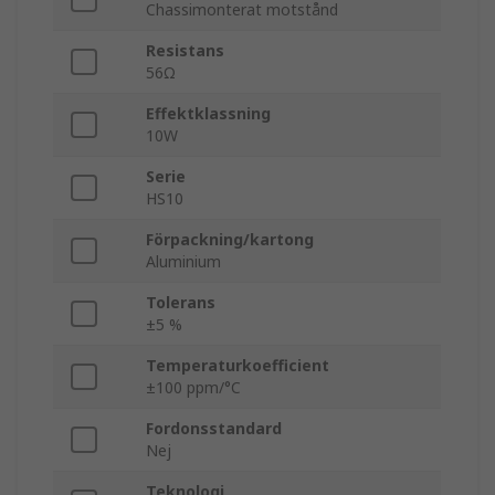
Chassimonterat motstånd
Resistans
56Ω
Effektklassning
10W
Serie
HS10
Förpackning/kartong
Aluminium
Tolerans
±5 %
Temperaturkoefficient
±100 ppm/°C
Fordonsstandard
Nej
Teknologi