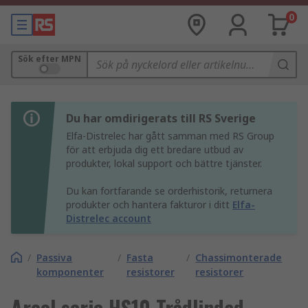
0
Sök efter MPN
Du har omdirigerats till RS Sverige
Elfa-Distrelec har gått samman med RS Group
för att erbjuda dig ett bredare utbud av
produkter, lokal support och bättre tjänster.
Du kan fortfarande se orderhistorik, returnera
produkter och hantera fakturor i ditt
Elfa-
Distrelec account
/
Passiva
/
Fasta
/
Chassimonterade
komponenter
resistorer
resistorer
Arcol serie HS10 Trådlindad