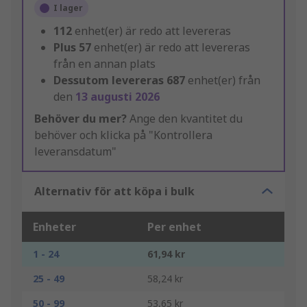
I lager
112
enhet(er) är redo att levereras
Plus
57
enhet(er) är redo att levereras
från en annan plats
Dessutom levereras
687
enhet(er) från
den
13 augusti 2026
Behöver du mer?
Ange den kvantitet du
behöver och klicka på "Kontrollera
leveransdatum"
Alternativ för att köpa i bulk
Enheter
Per enhet
1 - 24
61,94 kr
25 - 49
58,24 kr
50 - 99
53,65 kr