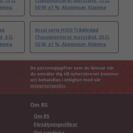
, 15 Ω,
Chassimonterat motstånd, 12 Ω,
lämma
50 W, ±1 %, Aluminium, Klämma
ad
Arcol serie HS50 Trådlindad
, 4 Ω,
Chassimonterat motstånd, 20 Ω,
lämma
50 W, ±1 %, Aluminium, Klämma
De personuppgifter som du lämnar när
du anmäler dig till nyhetsbrevet kommer
att behandlas i enlighet med vår
integritetspolicy
.
Om RS
Om RS
Försäljningsvillkor
Det juridiska