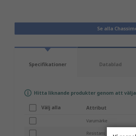
Se alla Chassim
Specifikationer
Datablad
Hitta liknande produkter genom att välja e
Välj alla
Attribut
Varumärke
Resistans