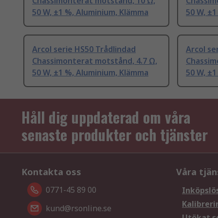
Chassimonterat motstånd, 10 Ω,
Chassim
50 W, ±1 %, Aluminium, Klämma
50 W, ±1
Arcol serie HS50 Trådlindad
Arcol se
Chassimonterat motstånd, 4.7 Ω,
Chassim
50 W, ±1 %, Aluminium, Klämma
50 W, ±1
Håll dig uppdaterad om våra
senaste produkter och tjänster
Kontakta oss
Våra tjän
0771-45 89 00
Inköpslö
Kalibreri
kund@rsonline.se
Utökat s