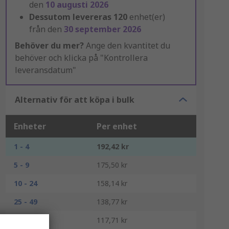
den
10 augusti 2026
Dessutom levereras
120
enhet(er)
från den
30 september 2026
Behöver du mer?
Ange den kvantitet du
behöver och klicka på "Kontrollera
leveransdatum"
Alternativ för att köpa i bulk
Enheter
Per enhet
1 - 4
192,42 kr
5 - 9
175,50 kr
10 - 24
158,14 kr
25 - 49
138,77 kr
50 +
117,71 kr