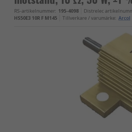
RS-artikelnummer
:
195-4098
Distrelec artikelnum
HS50E3 10R F M145
Tillverkare / varumärke
:
Arcol