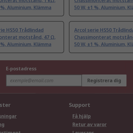
onterat motstånd, 1 kΩ,
Chassimonterat motstånd
 %, Aluminium, Klämma
50 W, ±1 %, Aluminium, K
rie HS50 Trådlindad
Arcol serie HS50 Trådlind
onterat motstånd, 47 Ω,
Chassimonterat motstånd
 %, Aluminium, Klämma
50 W, ±1 %, Aluminium, K
E-postadress
Registrera dig
ster
Support
sningar
Få hjälp
ng
Retur av varor
ortiment
Leverans