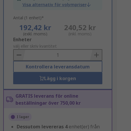
Visa alternativ för volympriser
Antal (1 enhet)*
192,42 kr
240,52 kr
(exkl. moms)
(inkl. moms)
Add
Enheter
to
välj eller skriv kvantitet
Basket
Kontrollera leveransdatum
Lägg i korgen
GRATIS leverans för online
beställningar över 750,00 kr
I lager
Dessutom levereras
4
enhet(er) från