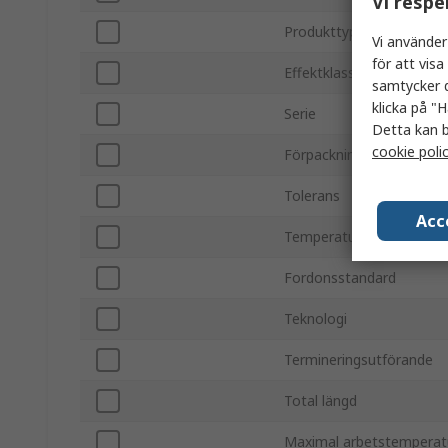
Vi respe
Produkttyp
Vi använder
för att vis
Effektklassning
samtycker d
klicka på "H
Serie
Detta kan b
cookie poli
Förpackning/kartong
Tolerans
Acc
Temperaturkoefficient
Fordonsstandard
Teknologi
Termineringsutförande
Total längd
Maximal arbetstemperat