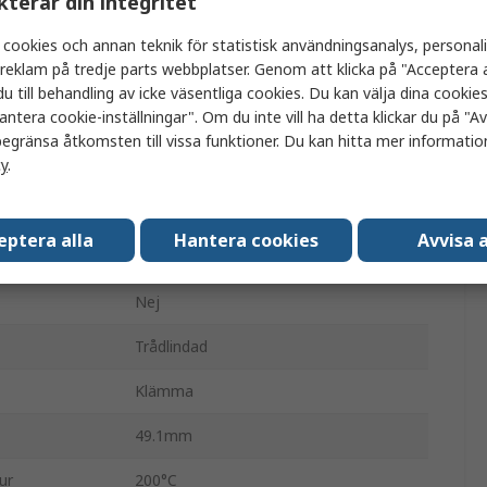
kterar din integritet
Chassimonterat motstånd
 cookies och annan teknik för statistisk användningsanalys, personal
a reklam på tredje parts webbplatser. Genom att klicka på "Acceptera a
50W
u till behandling av icke väsentliga cookies. Du kan välja dina cooki
antera cookie-inställningar". Om du inte vill ha detta klickar du på "Avv
HS50
egränsa åtkomsten till vissa funktioner. Du kan hitta mer information
cy
.
Aluminium
±1 %
eptera alla
Hantera cookies
Avvisa a
100 ppm/°C
Nej
Trådlindad
Klämma
49.1mm
ur
200°C