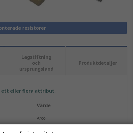
onterade resistorer
Lagstiftning
och
Produktdetaljer
ursprungsland
tt eller flera attribut.
Värde
Arcol
10Ω