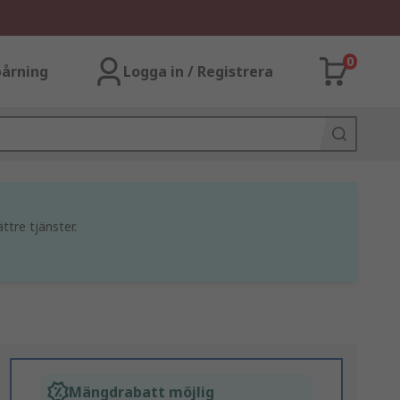
0
årning
Logga in / Registrera
ttre tjänster.
Mängdrabatt möjlig