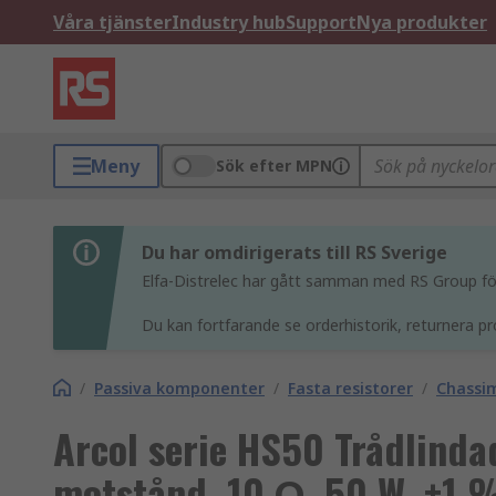
Våra tjänster
Industry hub
Support
Nya produkter
Meny
Sök efter MPN
Du har omdirigerats till RS Sverige
Elfa-Distrelec har gått samman med RS Group för 
Du kan fortfarande se orderhistorik, returnera pr
/
Passiva komponenter
/
Fasta resistorer
/
Chassim
Arcol serie HS50 Trådlind
motstånd, 10 Ω, 50 W, ±1