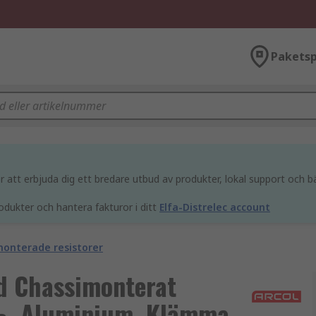
Paketsp
att erbjuda dig ett bredare utbud av produkter, lokal support och bä
odukter och hantera fakturor i ditt
Elfa-Distrelec account
onterade resistorer
ad Chassimonterat
 %, Aluminium, Klämma