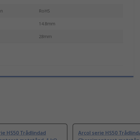
en
RoHS
14.8mm
28mm
rie HS50 Trådlindad
Arcol serie HS50 Trådlind