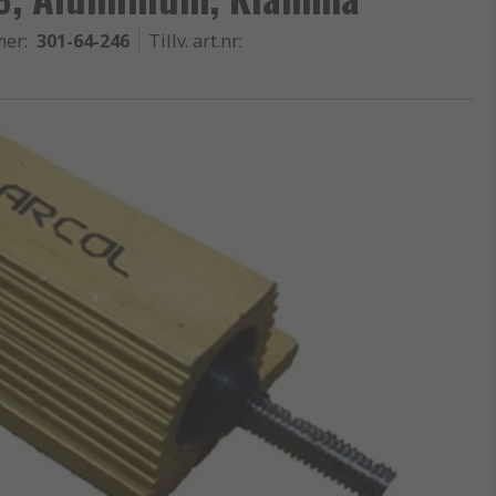
mer
:
301-64-246
Tillv. art.nr
: