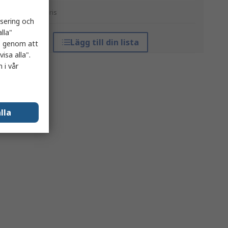
*vägledande pris
isering och
lla"
Lägg till din lista
es genom att
isa alla".
 i vår
lla