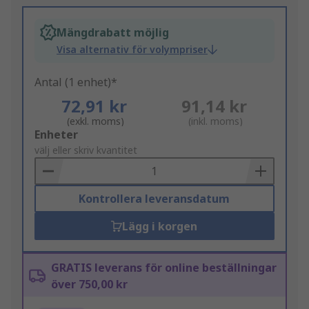
Mängdrabatt möjlig
Visa alternativ för volympriser
Antal (1 enhet)*
72,91 kr
91,14 kr
(exkl. moms)
(inkl. moms)
Add
Enheter
to
välj eller skriv kvantitet
Basket
Kontrollera leveransdatum
Lägg i korgen
GRATIS leverans för online beställningar
över 750,00 kr