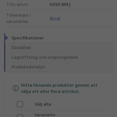
Tillv. art.nr
:
HS50 3R9 J
Tillverkare /
Arcol
varumärke
:
Specifikationer
Datablad
Lagstiftning och ursprungsland
Produktdetaljer
Hitta liknande produkter genom att
välja ett eller flera attribut.
Välj alla
Varumärke