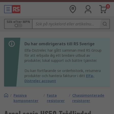
0
Sök efter MPN
Du har omdirigerats till RS Sverige
Elfa-Distrelec har gått samman med RS Group
för att erbjuda dig ett bredare utbud av
produkter, lokal support och bättre tjänster.
Du kan fortfarande se orderhistorik, returnera
produkter och hantera fakturor i ditt
Elfa-
Distrelec account
/
Passiva
/
Fasta
/
Chassimonterade
komponenter
resistorer
resistorer
Arcol serie HS50 Trådlindad