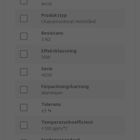
Arcol
Produkttyp
Chassimonterat motstånd
Resistans
3.9Ω
Effektklassning
50W
Serie
HS50
Förpackning/kartong
Aluminium
Tolerans
±5 %
Temperaturkoefficient
+100 ppm/°C
Fordonsstandard