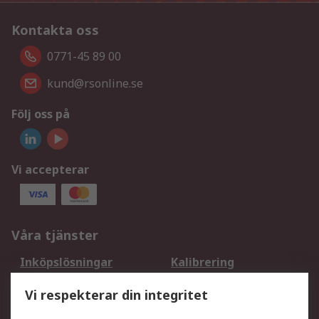
Kontakta oss
0771-45 89 00
kund@rsonline.se
Följ oss på
Vi accepterar
Våra tjänster
Inköpslösningar
Kalibrering
Utökat sortiment
Oljetestning och analys
Vi respekterar din integritet
DesignSpark
Teknisk Support