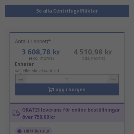
Se alla Centrifugalfläktar
Antal (1 enhet)*
3 608,78 kr
4 510,98 kr
(exkl. moms)
(inkl. moms)
Add
Enheter
to
välj eller skriv kvantitet
Basket
Lägg i korgen
GRATIS leverans för online beställningar
över 750,00 kr
Tillfälligt slut