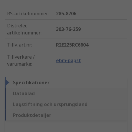
RS-artikelnummer
:
285-8706
Distrelec
303-76-259
artikelnummer
:
Tillv. art.nr
:
R2E225RC6604
Tillverkare /
ebm-papst
varumärke
:
Specifikationer
Datablad
Lagstiftning och ursprungsland
Produktdetaljer