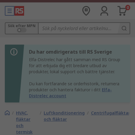
0
Sök efter MPN
Du har omdirigerats till RS Sverige
Elfa-Distrelec har gått samman med RS Group
för att erbjuda dig ett bredare utbud av
produkter, lokal support och bättre tjänster.
Du kan fortfarande se orderhistorik, returnera
produkter och hantera fakturor i ditt
Elfa-
Distrelec account
/
HVAC,
/
Luftkonditionering
/
Centrifugalfläktar
fläktar
och fläktar
och
termisk