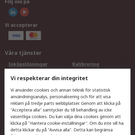
Följ oss på
Vi accepterar
Våra tjänster
Inköpslösningar
Kalibrering
Utökat sortiment
Oljetestning och analys
Vi respekterar din integritet
DesignSpark
Teknisk Support
Ditt lokala säljteam
Exportlösningar
Vi använder cookies och annan teknik för statistisk
användningsanalys, personalisering och för att visa
reklam på tredje parts webbplatser. Genom att klicka på
Support
"Acceptera alla" samtycker du till behandling av icke
Få hjälp
Retur av varor
väsentliga cookies. Du kan välja dina cookies genom att
klicka på "Hantera cookie-inställningar". Om du inte vill ha
Leverans
Spåra din order
detta klickar du på "Avvisa alla". Detta kan begränsa
Begär en fakturakopi
Fördelar med RS-konto