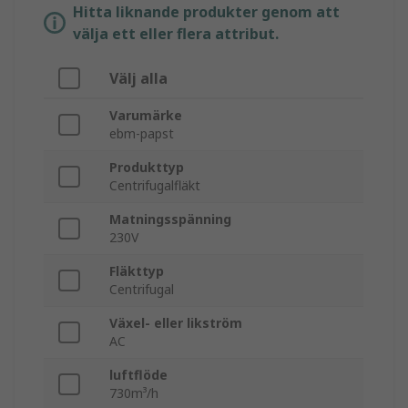
Hitta liknande produkter genom att
välja ett eller flera attribut.
Välj alla
Varumärke
ebm-papst
Produkttyp
Centrifugalfläkt
Matningsspänning
230V
Fläkttyp
Centrifugal
Växel- eller likström
AC
luftflöde
730m³/h