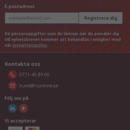
E-postadress
Registrera dig
De personuppgifter som du lämnar när du anmäler dig
till nyhetsbrevet kommer att behandlas i enlighet med
vår
integritetspolicy
.
Kontakta oss
0771-45 89 00
kund@rsonline.se
Följ oss på
Vi accepterar