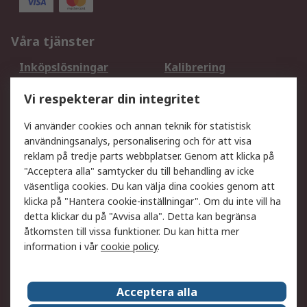
Våra tjänster
Inköpslösningar
Kalibrering
Utökat sortiment
Oljetestning och analys
Vi respekterar din integritet
DesignSpark
Teknisk Support
Ditt lokala säljteam
Exportlösningar
Vi använder cookies och annan teknik för statistisk
användningsanalys, personalisering och för att visa
reklam på tredje parts webbplatser. Genom att klicka på
Support
"Acceptera alla" samtycker du till behandling av icke
Få hjälp
Retur av varor
väsentliga cookies. Du kan välja dina cookies genom att
klicka på "Hantera cookie-inställningar". Om du inte vill ha
Leverans
Spåra din order
detta klickar du på "Avvisa alla". Detta kan begränsa
Begär en fakturakopi
Fördelar med RS-konto
åtkomsten till vissa funktioner. Du kan hitta mer
Betalningsalternativ
Okdo
information i vår
cookie policy
.
Om RS
Acceptera alla
Om RS
Försäljningsvillkor