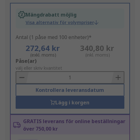
Mängdrabatt möjlig
Visa alternativ för volympriser
Antal (1 påse med 100 enheter)*
272,64 kr
340,80 kr
(exkl. moms)
(inkl. moms)
Add
Påse(ar)
to
välj eller skriv kvantitet
Basket
Kontrollera leveransdatum
Lägg i korgen
GRATIS leverans för online beställningar
över 750,00 kr