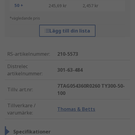
50 +
245,69 kr
2,457 kr
*vägledande pris
Lägg till din lista
RS-artikelnummer
:
210-5573
Distrelec
301-63-484
artikelnummer
:
7TAG054360R0260 TY300-50-
Tillv. art.nr
:
100
Tillverkare /
Thomas & Betts
varumärke
:
Specifikationer