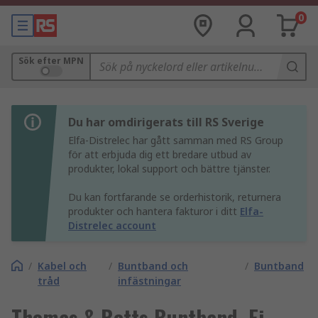
0
Sök efter MPN
Du har omdirigerats till RS Sverige
Elfa-Distrelec har gått samman med RS Group
för att erbjuda dig ett bredare utbud av
produkter, lokal support och bättre tjänster.
Du kan fortfarande se orderhistorik, returnera
produkter och hantera fakturor i ditt
Elfa-
Distrelec account
/
Kabel och
/
Buntband och
/
Buntband
tråd
infästningar
Thomas & Betts Buntband, Ej