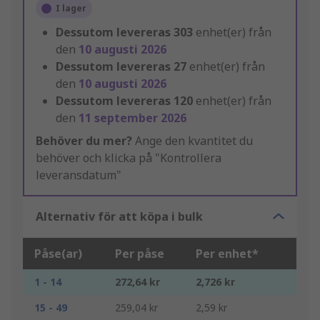
I lager
Dessutom levereras
303
enhet(er) från
den
10 augusti 2026
Dessutom levereras
27
enhet(er) från
den
10 augusti 2026
Dessutom levereras
120
enhet(er) från
den
11 september 2026
Behöver du mer?
Ange den kvantitet du
behöver och klicka på "Kontrollera
leveransdatum"
Alternativ för att köpa i bulk
Påse(ar)
Per påse
Per enhet*
1 - 14
272,64 kr
2,726 kr
15 - 49
259,04 kr
2,59 kr