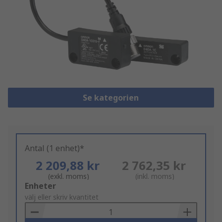
Se kategorien
Antal (1 enhet)*
2 209,88 kr
2 762,35 kr
(exkl. moms)
(inkl. moms)
Add
Enheter
to
välj eller skriv kvantitet
Basket