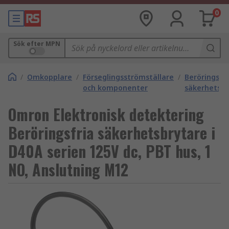
0
Sök efter MPN
/
Omkopplare
/
Förseglingsströmställare
/
Beröringsfri
och komponenter
säkerhetsbr
Omron Elektronisk detektering
Beröringsfria säkerhetsbrytare i
D40A serien 125V dc, PBT hus, 1
NO, Anslutning M12