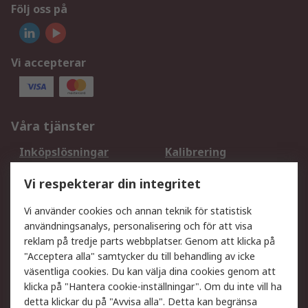
Följ oss på
Vi accepterar
Våra tjänster
Inköpslösningar
Kalibrering
Utökat sortiment
Oljetestning och analys
Vi respekterar din integritet
DesignSpark
Teknisk Support
Ditt lokala säljteam
Exportlösningar
Vi använder cookies och annan teknik för statistisk
användningsanalys, personalisering och för att visa
reklam på tredje parts webbplatser. Genom att klicka på
Support
"Acceptera alla" samtycker du till behandling av icke
Få hjälp
Retur av varor
väsentliga cookies. Du kan välja dina cookies genom att
klicka på "Hantera cookie-inställningar". Om du inte vill ha
Leverans
Spåra din order
detta klickar du på "Avvisa alla". Detta kan begränsa