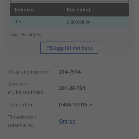
Enheter
Per enhet
1 +
2 209,88 kr
*vägledande pris
Lägg till din lista
RS-artikelnummer
:
214-7514
Distrelec
301-36-734
artikelnummer
:
Tillv. art.nr
:
D40A-1C015-F
Tillverkare /
Omron
varumärke
: