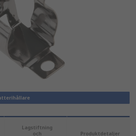
atterihållare
Lagstiftning
och
Produktdetaljer