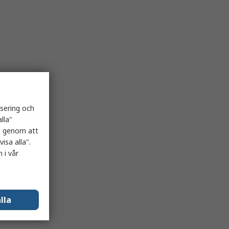
isering och
lla"
es genom att
isa alla".
 i vår
lla