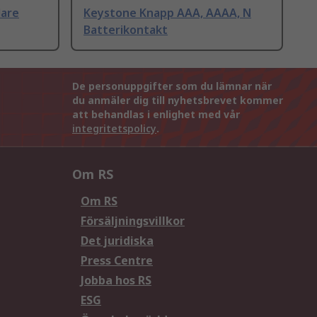
lare
Keystone Knapp AAA, AAAA, N
Batterikontakt
De personuppgifter som du lämnar när
du anmäler dig till nyhetsbrevet kommer
att behandlas i enlighet med vår
integritetspolicy
.
Om RS
Om RS
Försäljningsvillkor
Det juridiska
Press Centre
Jobba hos RS
ESG