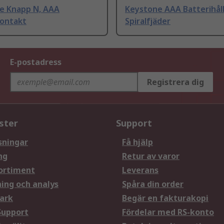
e Knapp N, AAA
Keystone AAA Batterihål
kontakt
Spiralfjäder
E-postadress
Registrera dig
ster
Support
sningar
Få hjälp
ng
Retur av varor
ortiment
Leverans
ning och analys
Spåra din order
ark
Begär en fakturakopi
Support
Fördelar med RS-konto