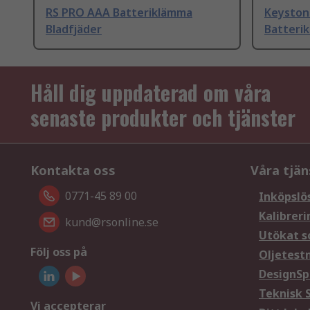
RS PRO AAA Batteriklämma
Keyston
Bladfjäder
Batteri
Håll dig uppdaterad om våra
senaste produkter och tjänster
Kontakta oss
Våra tjän
0771-45 89 00
Inköpslö
Kalibreri
kund@rsonline.se
Utökat s
Följ oss på
Oljetest
DesignSp
Teknisk 
Vi accepterar