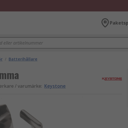
Paketsp
ör
/
Batterihållare
lämma
verkare / varumärke
:
Keystone