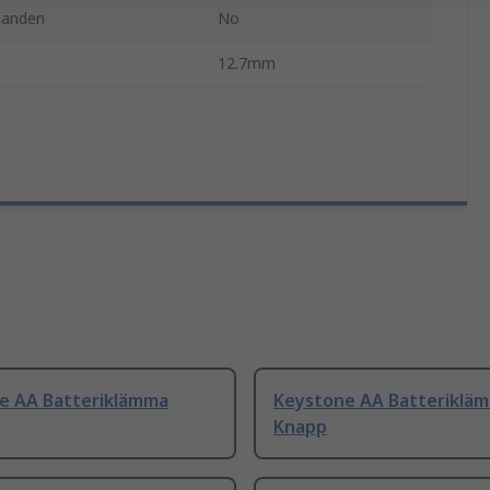
nanden
No
12.7mm
e AA Batteriklämma
Keystone AA Batteriklä
Knapp