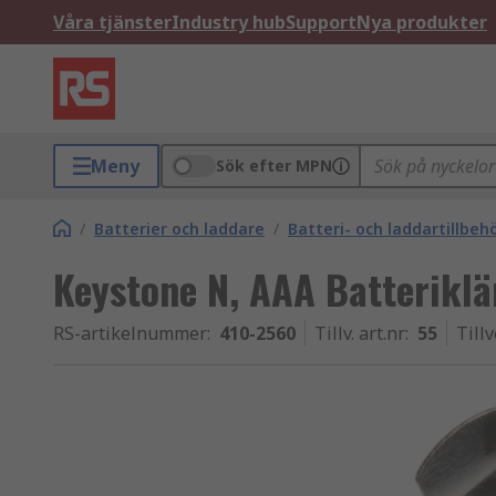
Våra tjänster
Industry hub
Support
Nya produkter
Meny
Sök efter MPN
/
Batterier och laddare
/
Batteri- och laddartillbeh
Keystone N, AAA Batterik
RS-artikelnummer
:
410-2560
Tillv. art.nr
:
55
Till