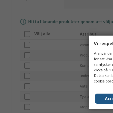
Hitta liknande produkter genom att välja e
Välj alla
Attribut
Vi respe
Varumärke
Vi använder
Produkttyp
för att vis
samtycker d
Kompatibel batteris
klicka på "H
Detta kan b
Undertyp
cookie poli
Antal celler
Typ av fäste
Acc
Kroppmaterial