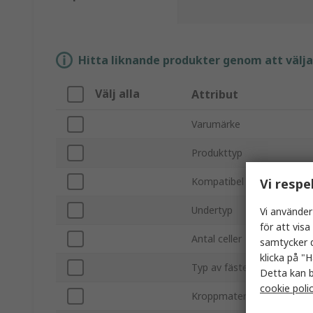
Hitta liknande produkter genom att välja e
Välj alla
Attribut
Varumärke
Produkttyp
Kompatibel batteristorlek
Vi respe
Undertyp
Vi använder
för att vis
Antal celler
samtycker d
klicka på "H
Typ av fäste
Detta kan b
cookie poli
Kroppmaterial