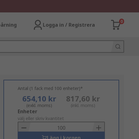
0
årning
Logga in / Registrera
Antal (1 fack med 100 enheter)*
654,10 kr
817,60 kr
(exkl. moms)
(inkl. moms)
Add
Enheter
to
välj eller skriv kvantitet
Basket
Lägg i korgen