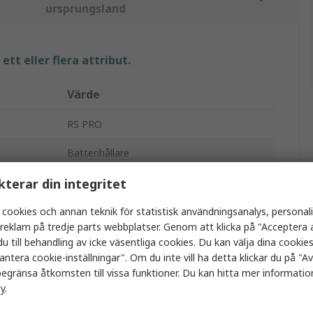
ursprungsland
tt eller flera attribut.
Värde
RS PRO
Batterihållare
CR2032
kterar din integritet
Hållare
 cookies och annan teknik för statistisk användningsanalys, personal
a reklam på tredje parts webbplatser. Genom att klicka på "Acceptera a
1
u till behandling av icke väsentliga cookies. Du kan välja dina cooki
antera cookie-inställningar". Om du inte vill ha detta klickar du på "Avv
Yta
egränsa åtkomsten till vissa funktioner. Du kan hitta mer information
cy
.
Termoplast för hög temperatur