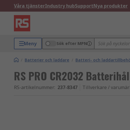
Våra tjänster
Industry hub
Support
Nya produkter
Meny
Sök efter MPN
/
Batterier och laddare
/
Batteri- och laddartillbeh
RS PRO CR2032 Batterihåll
RS-artikelnummer
:
237-8347
Tillverkare / varumä