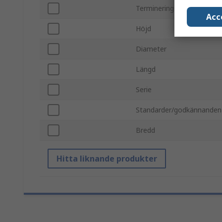
Termineringstyp
Acc
Höjd
Diameter
Längd
Serie
Standarder/godkännanden
Bredd
Hitta liknande produkter