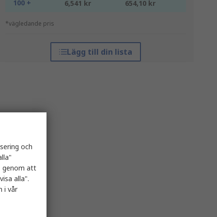
100 +
6,541 kr
654,10 kr
*vägledande pris
Lägg till din lista
isering och
lla"
es genom att
isa alla".
 i vår