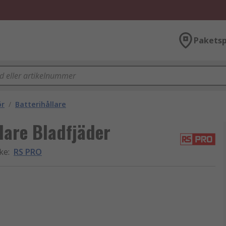
Paketsp
ör
/
Batterihållare
are Bladfjäder
rke
:
RS PRO