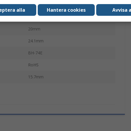
Bladfjäder
eptera alla
Hantera cookies
Avvisa a
5.3mm
20mm
24.1mm
BH-74E
RoHS
15.7mm