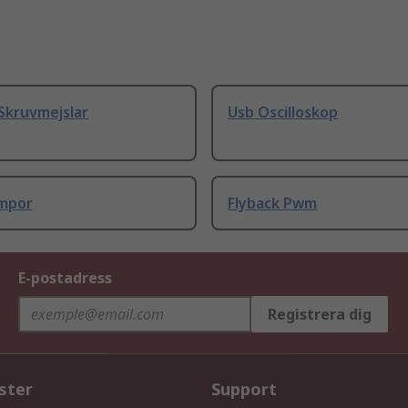
Skruvmejslar
Usb Oscilloskop
umpor
Flyback Pwm
E-postadress
Registrera dig
ster
Support