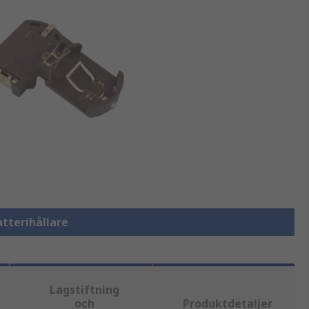
atterihållare
Lagstiftning
och
Produktdetaljer