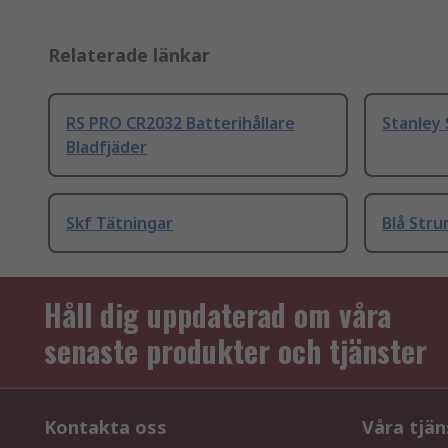
Relaterade länkar
RS PRO CR2032 Batterihållare
Stanley 
Bladfjäder
Skf Tätningar
Blå Str
Håll dig uppdaterad om våra
senaste produkter och tjänster
Kontakta oss
Våra tjän