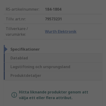
RS-artikelnummer
:
184-1804
Tillv. art.nr
:
79573231
Tillverkare /
Wurth Elektronik
varumärke
:
Specifikationer
Datablad
Lagstiftning och ursprungsland
Produktdetaljer
Hitta liknande produkter genom att
välja ett eller flera attribut.