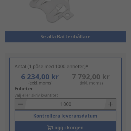
Se alla Batterihållare
Antal (1 påse med 1000 enheter)*
6 234,00 kr
7 792,00 kr
(exkl. moms)
(inkl. moms)
Add
Enheter
to
välj eller skriv kvantitet
Basket
Kontrollera leveransdatum
Lägg i korgen