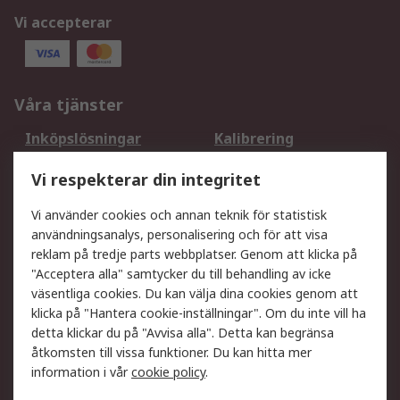
Vi accepterar
Våra tjänster
Inköpslösningar
Kalibrering
Utökat sortiment
Oljetestning och analys
Vi respekterar din integritet
DesignSpark
Teknisk Support
Ditt lokala säljteam
Exportlösningar
Vi använder cookies och annan teknik för statistisk
användningsanalys, personalisering och för att visa
reklam på tredje parts webbplatser. Genom att klicka på
Support
"Acceptera alla" samtycker du till behandling av icke
Få hjälp
Retur av varor
väsentliga cookies. Du kan välja dina cookies genom att
klicka på "Hantera cookie-inställningar". Om du inte vill ha
Leverans
Spåra din order
detta klickar du på "Avvisa alla". Detta kan begränsa
Begär en fakturakopi
Fördelar med RS-konto
åtkomsten till vissa funktioner. Du kan hitta mer
Betalningsalternativ
Okdo
information i vår
cookie policy
.