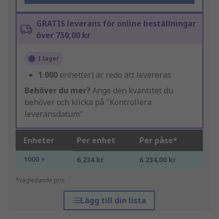
GRATIS leverans för online beställningar
över 750,00 kr
I lager
1 000
enhet(er) är redo att levereras
Behöver du mer?
Ange den kvantitet du
behöver och klicka på "Kontrollera
leveransdatum"
Enheter
Per enhet
Per påse*
1000 +
6,234 kr
6 234,00 kr
*vägledande pris
Lägg till din lista