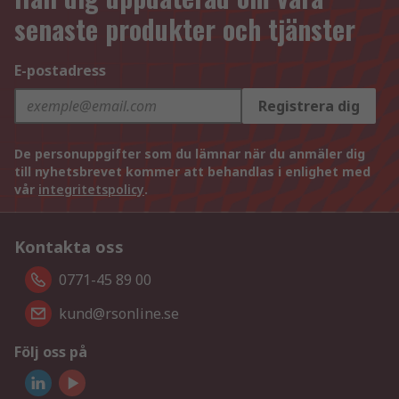
senaste produkter och tjänster
E-postadress
Registrera dig
De personuppgifter som du lämnar när du anmäler dig
till nyhetsbrevet kommer att behandlas i enlighet med
vår
integritetspolicy
.
Kontakta oss
0771-45 89 00
kund@rsonline.se
Följ oss på