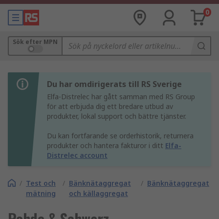
0
Sök efter MPN
Du har omdirigerats till RS Sverige
Elfa-Distrelec har gått samman med RS Group
för att erbjuda dig ett bredare utbud av
produkter, lokal support och bättre tjänster.
Du kan fortfarande se orderhistorik, returnera
produkter och hantera fakturor i ditt
Elfa-
Distrelec account
/
Test och
/
Bänknätaggregat
/
Bänknätaggregat
mätning
och källaggregat
Rohde & Schwarz