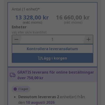
Antal (1 enhet)*
13 328,00 kr
16 660,00 kr
(exkl. moms)
(inkl. moms)
Add
Enheter
to
välj eller skriv kvantitet
Basket
Kontrollera leveransdatum
Lägg i korgen
GRATIS leverans för online beställningar
över 750,00 kr
I lager
Dessutom levereras
2
enhet(er) från
den
10 augusti 2026