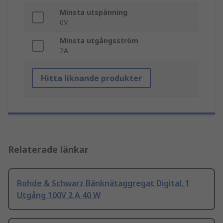
Minsta utspänning
0V
Minsta utgångsström
2A
Hitta liknande produkter
Relaterade länkar
Rohde & Schwarz Bänknätaggregat Digital, 1
Utgång 100V 2 A 40 W