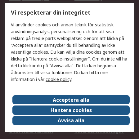
Utökat sortiment
Oljetestning och analys
Vi respekterar din integritet
DesignSpark
Teknisk Support
Ditt lokala säljteam
Exportlösningar
Vi använder cookies och annan teknik för statistisk
användningsanalys, personalisering och för att visa
reklam på tredje parts webbplatser. Genom att klicka på
Support
"Acceptera alla" samtycker du till behandling av icke
Få hjälp
Retur av varor
väsentliga cookies. Du kan välja dina cookies genom att
klicka på "Hantera cookie-inställningar". Om du inte vill ha
Leverans
Spåra din order
detta klickar du på "Avvisa alla". Detta kan begränsa
Begär en fakturakopi
Fördelar med RS-konto
åtkomsten till vissa funktioner. Du kan hitta mer
Betalningsalternativ
Okdo
information i vår
cookie policy
.
Om RS
Acceptera alla
Om RS
Försäljningsvillkor
Hantera cookies
Det juridiska
Press Centre
Avvisa alla
Jobba hos RS
ESG
Över hela världen
Våra certificeringar