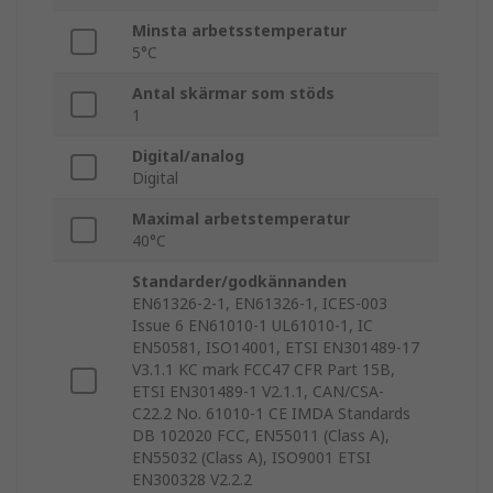
Minsta arbetsstemperatur
5°C
Antal skärmar som stöds
1
Digital/analog
Digital
Maximal arbetstemperatur
40°C
Standarder/godkännanden
EN61326-2-1, EN61326-1, ICES-003
Issue 6 EN61010-1 UL61010-1, IC
EN50581, ISO14001, ETSI EN301489-17
V3.1.1 KC mark FCC47 CFR Part 15B,
ETSI EN301489-1 V2.1.1, CAN/CSA-
C22.2 No. 61010-1 CE IMDA Standards
DB 102020 FCC, EN55011 (Class A),
EN55032 (Class A), ISO9001 ETSI
EN300328 V2.2.2