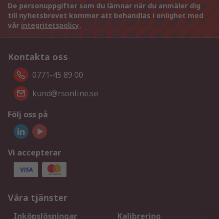
De personuppgifter som du lämnar när du anmäler dig
till nyhetsbrevet kommer att behandlas i enlighet med
vår
integritetspolicy
.
Kontakta oss
0771-45 89 00
kund@rsonline.se
Följ oss på
Vi accepterar
Våra tjänster
Inköpslösningar
Kalibrering