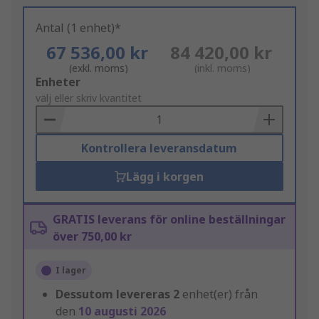
Antal (1 enhet)*
67 536,00 kr
84 420,00 kr
(exkl. moms)
(inkl. moms)
Add
Enheter
to
välj eller skriv kvantitet
Basket
Kontrollera leveransdatum
Lägg i korgen
GRATIS leverans för online beställningar
över 750,00 kr
I lager
Dessutom levereras
2
enhet(er) från
den
10 augusti 2026