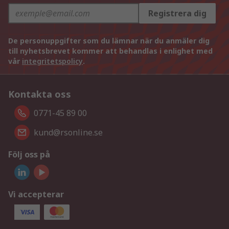
Registrera dig
De personuppgifter som du lämnar när du anmäler dig
till nyhetsbrevet kommer att behandlas i enlighet med
vår
integritetspolicy
.
Kontakta oss
0771-45 89 00
kund@rsonline.se
Följ oss på
Vi accepterar