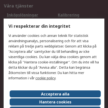
Våra tjänster
Inköpslösningar
Kalibrering
Utökat sortiment
Oljetestning och analys
Vi respekterar din integritet
DesignSpark
Teknisk Support
Ditt lokala säljteam
Exportlösningar
Vi använder cookies och annan teknik för statistisk
användningsanalys, personalisering och för att visa
reklam på tredje parts webbplatser. Genom att klicka på
Support
"Acceptera alla" samtycker du till behandling av icke
Få hjälp
Retur av varor
väsentliga cookies. Du kan välja dina cookies genom att
klicka på "Hantera cookie-inställningar". Om du inte vill ha
Leverans
Spåra din order
detta klickar du på "Avvisa alla". Detta kan begränsa
Begär en fakturakopi
Fördelar med RS-konto
åtkomsten till vissa funktioner. Du kan hitta mer
Betalningsalternativ
Okdo
information i vår
cookie policy
.
Om RS
Acceptera alla
Om RS
Försäljningsvillkor
Hantera cookies
Det juridiska
Press Centre