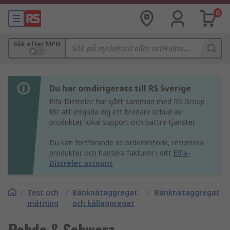
0
Sök efter MPN
Du har omdirigerats till RS Sverige
Elfa-Distrelec har gått samman med RS Group
för att erbjuda dig ett bredare utbud av
produkter, lokal support och bättre tjänster.
Du kan fortfarande se orderhistorik, returnera
produkter och hantera fakturor i ditt
Elfa-
Distrelec account
/
Test och
/
Bänknätaggregat
/
Bänknätaggregat
mätning
och källaggregat
Rohde & Schwarz