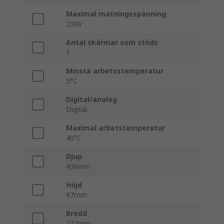
Maximal matningsspänning
230V
Antal skärmar som stöds
1
Minsta arbetsstemperatur
5°C
Digital/analog
Digital
Maximal arbetstemperatur
40°C
Djup
436mm
Höjd
97mm
Bredd
222mm