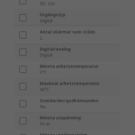
IEC 320
Utgångstyp
Digital
Antal skärmar som stöds
2
Digital/analog
Digital
Minsta arbetsstemperatur
0°C
Maximal arbetstemperatur
40°C
Standarder/godkännanden
No
Minsta utspänning
0V ac
Minsta utgångsström