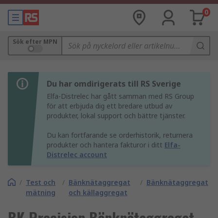
0
Sök efter MPN
Du har omdirigerats till RS Sverige
Elfa-Distrelec har gått samman med RS Group
för att erbjuda dig ett bredare utbud av
produkter, lokal support och bättre tjänster.
Du kan fortfarande se orderhistorik, returnera
produkter och hantera fakturor i ditt
Elfa-
Distrelec account
/
Test och
/
Bänknätaggregat
/
Bänknätaggregat
mätning
och källaggregat
BK Precision Bänknätaggregat