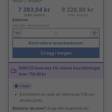
Antal (1 enhet)*
7 383,04 kr
9 228,80 kr
(exkl. moms)
(inkl. moms)
Add
Enheter
to
välj eller skriv kvantitet
Basket
Kontrollera leveransdatum
Lägg i korgen
GRATIS leverans för online beställningar
över 750,00 kr
I lager
3
enhet(er) är redo att levereras från en
annan plats
Behöver du mer?
Ange den kvantitet du