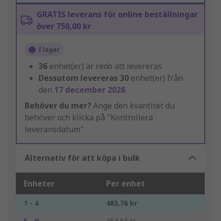
GRATIS leverans för online beställningar
över 750,00 kr
I lager
36
enhet(er) är redo att levereras
Dessutom levereras
30
enhet(er) från
den
17 december 2026
Behöver du mer?
Ange den kvantitet du
behöver och klicka på "Kontrollera
leveransdatum"
Alternativ för att köpa i bulk
Enheter
Per enhet
1 - 4
483,76 kr
5 - 9
454,63 kr