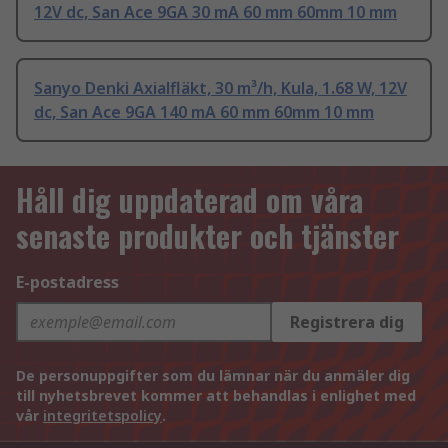
12V dc, San Ace 9GA 30 mA 60 mm 60mm 10 mm
Sanyo Denki Axialfläkt, 30 m³/h, Kula, 1.68 W, 12V
dc, San Ace 9GA 140 mA 60 mm 60mm 10 mm
Håll dig uppdaterad om våra
senaste produkter och tjänster
E-postadress
Registrera dig
De personuppgifter som du lämnar när du anmäler dig
till nyhetsbrevet kommer att behandlas i enlighet med
vår
integritetspolicy
.