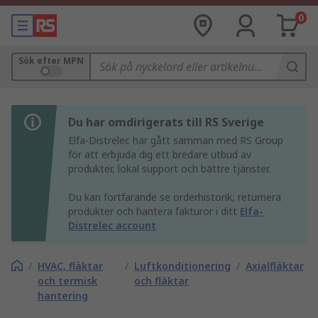
0
Sök efter MPN
Du har omdirigerats till RS Sverige
Elfa-Distrelec har gått samman med RS Group
för att erbjuda dig ett bredare utbud av
produkter, lokal support och bättre tjänster.
Du kan fortfarande se orderhistorik, returnera
produkter och hantera fakturor i ditt
Elfa-
Distrelec account
/
HVAC, fläktar
/
Luftkonditionering
/
Axialfläktar
och termisk
och fläktar
hantering