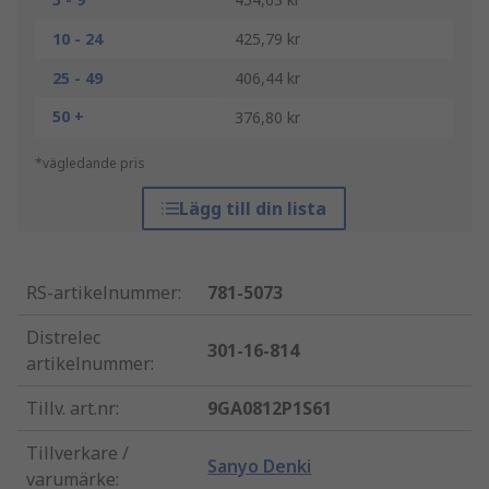
10 - 24
425,79 kr
25 - 49
406,44 kr
50 +
376,80 kr
*vägledande pris
Lägg till din lista
RS-artikelnummer
:
781-5073
Distrelec
301-16-814
artikelnummer
:
Tillv. art.nr
:
9GA0812P1S61
Tillverkare /
Sanyo Denki
varumärke
: