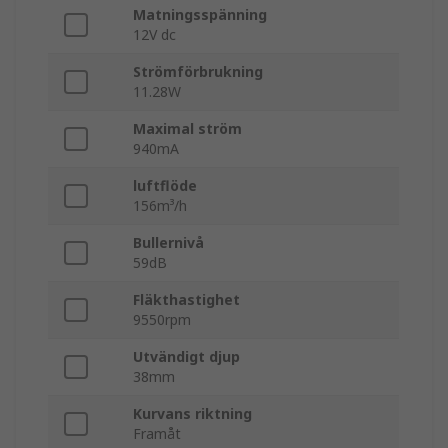
Matningsspänning
12V dc
Strömförbrukning
11.28W
Maximal ström
940mA
luftflöde
156m³/h
Bullernivå
59dB
Fläkthastighet
9550rpm
Utvändigt djup
38mm
Kurvans riktning
Framåt