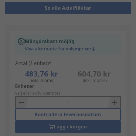
Se alla Axialfläktar
Mängdrabatt möjlig
Visa alternativ för volympriser
Antal (1 enhet)*
483,76 kr
604,70 kr
(exkl. moms)
(inkl. moms)
Add
Enheter
to
välj eller skriv kvantitet
Basket
Kontrollera leveransdatum
Lägg i korgen