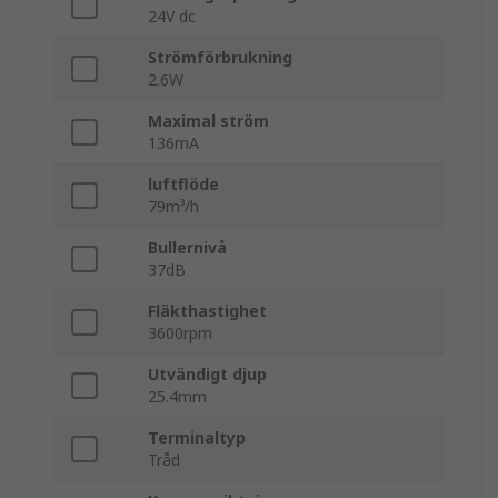
24V dc
Strömförbrukning
2.6W
Maximal ström
136mA
luftflöde
79m³/h
Bullernivå
37dB
Fläkthastighet
3600rpm
Utvändigt djup
25.4mm
Terminaltyp
Tråd