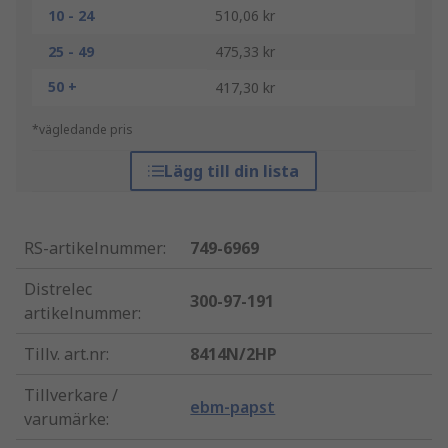
10 - 24
510,06 kr
25 - 49
475,33 kr
50 +
417,30 kr
*vägledande pris
Lägg till din lista
RS-artikelnummer
:
749-6969
Distrelec
300-97-191
artikelnummer
:
Tillv. art.nr
:
8414N/2HP
Tillverkare /
ebm-papst
varumärke
: