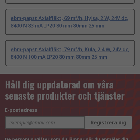
ebm-papst Axialfläkt, 69 m³/h, Hylsa, 2 W, 24V dc,
8400 N 83 mA IP20 80 mm 80mm 25 mm
ebm-papst Axialfläkt, 79 m³/h, Kula, 2.4 W, 24V dc,
8400 N 100 mA IP20 80 mm 80mm 25 mm
Håll dig uppdaterad om våra
senaste produkter och tjänster
E-postadress
Registrera dig
De personuppgifter som du lämnar när du anmäler dig