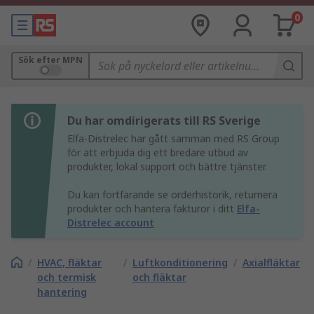
0
Sök efter MPN
Du har omdirigerats till RS Sverige
Elfa-Distrelec har gått samman med RS Group
för att erbjuda dig ett bredare utbud av
produkter, lokal support och bättre tjänster.
Du kan fortfarande se orderhistorik, returnera
produkter och hantera fakturor i ditt
Elfa-
Distrelec account
/
HVAC, fläktar
/
Luftkonditionering
/
Axialfläktar
och termisk
och fläktar
hantering