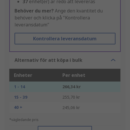
37
enhet(er) är redo att levereras
Behöver du mer?
Ange den kvantitet du
behöver och klicka på "Kontrollera
leveransdatum"
Kontrollera leveransdatum
Alternativ för att köpa i bulk
Enheter
Per enhet
1 - 14
266,34 kr
15 - 39
255,70 kr
40 +
245,06 kr
*vägledande pris