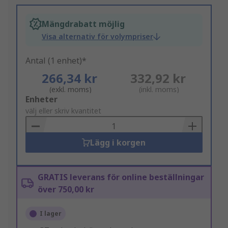
Mängdrabatt möjlig
Visa alternativ för volympriser
Antal (1 enhet)*
266,34 kr
332,92 kr
(exkl. moms)
(inkl. moms)
Add
Enheter
to
välj eller skriv kvantitet
Basket
Lägg i korgen
GRATIS leverans för online beställningar
över 750,00 kr
I lager