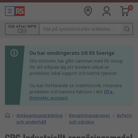
0
Sök efter MPN
Du har omdirigerats till RS Sverige
Elfa-Distrelec har gått samman med RS Group
för att erbjuda dig ett bredare utbud av
produkter, lokal support och bättre tjänster.
Du kan fortfarande se orderhistorik, returnera
produkter och hantera fakturor i ditt
Elfa-
Distrelec account
/
Anläggningsstädning
/
Rengöringssprayer
/
Avfettni
och underhåll
och vätskor
CRC Industriellt rengöringsmedel