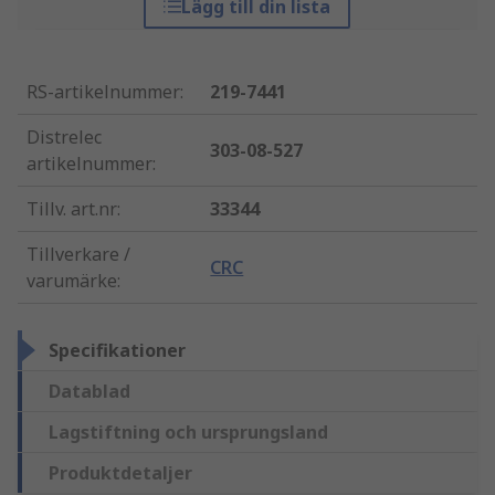
Lägg till din lista
RS-artikelnummer
:
219-7441
Distrelec
303-08-527
artikelnummer
:
Tillv. art.nr
:
33344
Tillverkare /
CRC
varumärke
:
Specifikationer
Datablad
Lagstiftning och ursprungsland
Produktdetaljer