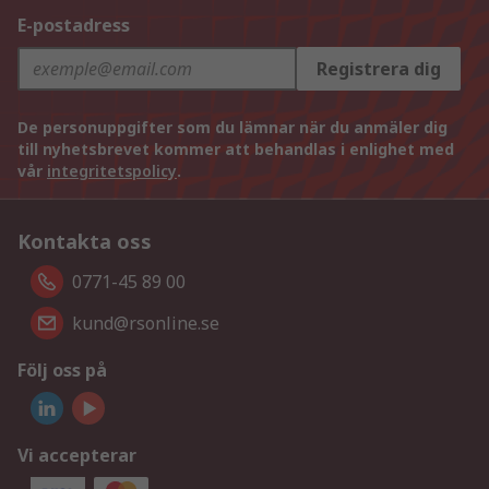
E-postadress
Registrera dig
De personuppgifter som du lämnar när du anmäler dig
till nyhetsbrevet kommer att behandlas i enlighet med
vår
integritetspolicy
.
Kontakta oss
0771-45 89 00
kund@rsonline.se
Följ oss på
Vi accepterar