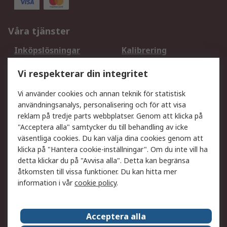
Våra tjänster
Inköpslösningar
Kalibrering
Utökat sortiment
Oljetestning och analys
Vi respekterar din integritet
DesignSpark
Teknisk Support
Ditt lokala säljteam
Exportlösningar
Vi använder cookies och annan teknik för statistisk
användningsanalys, personalisering och för att visa
reklam på tredje parts webbplatser. Genom att klicka på
Support
"Acceptera alla" samtycker du till behandling av icke
Få hjälp
Retur av varor
väsentliga cookies. Du kan välja dina cookies genom att
klicka på "Hantera cookie-inställningar". Om du inte vill ha
Leverans
Spåra din order
detta klickar du på "Avvisa alla". Detta kan begränsa
Begär en fakturakopi
Fördelar med RS-konto
åtkomsten till vissa funktioner. Du kan hitta mer
Betalningsalternativ
Okdo
information i vår
cookie policy
.
Om RS
Acceptera alla
Om RS
Försäljningsvillkor